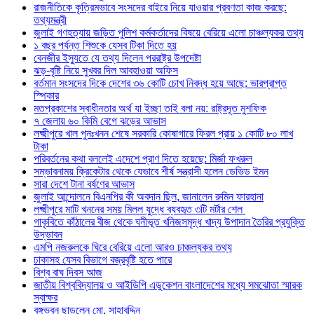
রাজনীতিকে কৃত্রিমভাবে সংসদের বাইরে নিয়ে যাওয়ার প্রবণতা কাজ করছে:
তথ্যমন্ত্রী
জুলাই গণহত্যায় জড়িত পুলিশ কর্মকর্তাদের বিষয়ে বেরিয়ে এলো চাঞ্চল্যকর তথ্য
১ বছর পর্যন্ত শিশুকে যেসব টিকা দিতে হয়
বেনজীর ইস্যুতে যে তথ্য দিলেন পররাষ্ট্র উপদেষ্টা
ঝড়-বৃষ্টি নিয়ে সুখবর দিল আবহাওয়া অফিস
বর্তমান সংসদের দিকে দেশের ৩৬ কোটি চোখ নিবদ্ধ হয়ে আছে: ভারপ্রাপ্ত
স্পিকার
মতপ্রকাশের স্বাধীনতার অর্থ যা ইচ্ছা তাই বলা নয়: রাষ্ট্রদূত মুশফিক
৭ জেলায় ৬০ কিমি বেগে ঝড়ের আভাস
লক্ষ্মীপুরে খাল পুনঃখনন শেষে সরকারি কোষাগারে ফিরল প্রায় ১ কোটি ৮০ লাখ
টাকা
পরিবর্তনের কথা বললেই এদেশে প্রাণ দিতে হয়েছে: মির্জা ফখরুল
সম্ভাবনাময় ক্রিকেটার থেকে যেভাবে শীর্ষ সন্ত্রাসী হলেন ডেভিড ইমন
সারা দেশে টানা বর্ষণের আভাস
জুলাই আন্দোলনে বিএনপির কী অবদান ছিল, জানালেন রুমিন ফারহানা
লক্ষ্মীপুরে মাটি খননের সময় মিলল যুদ্ধে ব্যবহৃত ৩টি মর্টার শেল
গাকৃবিতে কাঁঠালের বীজ থেকে ঘনীভূত খনিজসমৃদ্ধ খাদ্য উপাদান তৈরির প্রযুক্তি
উদ্ভাবন
এমপি নজরুলকে ঘিরে বেরিয়ে এলো আরও চাঞ্চল্যকর তথ্য
ঢাকাসহ যেসব বিভাগে বজ্রবৃষ্টি হতে পারে
বিশ্ব বাঘ দিবস আজ
জাতীয় বিশ্ববিদ্যালয় ও আইডিপি এডুকেশন বাংলাদেশের মধ্যে সমঝোতা স্মারক
স্বাক্ষর
বঙ্গভবন ছাড়লেন মো. সাহাবুদ্দিন