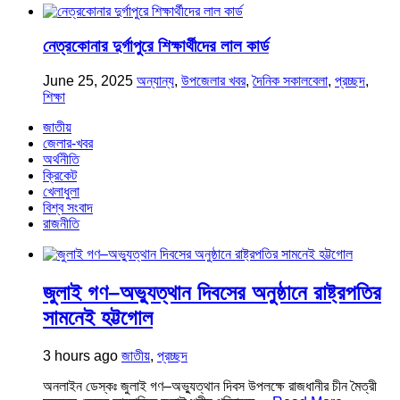
নেত্রকোনার দুর্গাপুরে শিক্ষার্থীদের লাল কার্ড
June 25, 2025
অন্যান্য
,
উপজেলার খবর
,
দৈনিক সকালবেলা
,
প্রচ্ছদ
,
শিক্ষা
জাতীয়
জেলার-খবর
অর্থনীতি
ক্রিকেট
খেলাধুলা
বিশ্ব সংবাদ
রাজনীতি
জুলাই গণ–অভ্যুত্থান দিবসের অনুষ্ঠানে রাষ্ট্রপতির
সামনেই হট্টগোল
3 hours ago
জাতীয়
,
প্রচ্ছদ
অনলাইন ডেস্কঃ জুলাই গণ–অভ্যুত্থান দিবস উপলক্ষে রাজধানীর চীন মৈত্রী