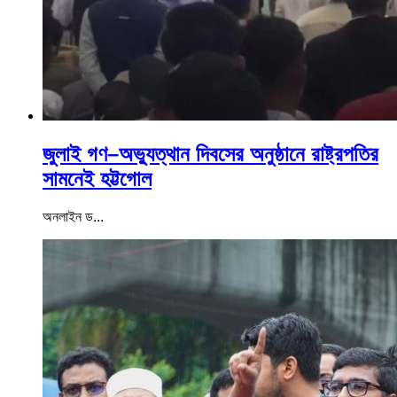
জুলাই গণ–অভ্যুত্থান দিবসের অনুষ্ঠানে রাষ্ট্রপতির
সামনেই হট্টগোল
অনলাইন ড...