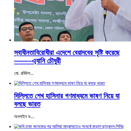
স্বাধীনতাবিরোধীরা এদেশে বেয়াদবের সৃষ্টি করেছে
——–এ্যানি চৌধুরী
মো. রবিউস...
দিল্লিতে শেখ হাসিনার গণমাধ্যমে ভাষণ নিয়ে যা
বলছে ভারত
অনলাইন ড...