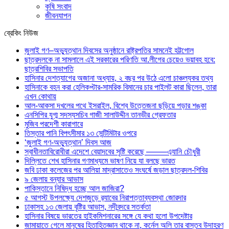
কৃষি সংবাদ
জীবনযাপন
ব্রেকিং নিউজ
জুলাই গণ–অভ্যুত্থান দিবসের অনুষ্ঠানে রাষ্ট্রপতির সামনেই হট্টগোল
ছাত্রদলকে না সামলালে এই সরকারের পরিণতি আ.লীগের চেয়েও ভয়াবহ হবে:
ছাত্রশিবির সভাপতি
হাসিনার দেশত্যাগের অজানা অধ্যায়, ২ বছর পর উঠে এলো চাঞ্চল্যকর তথ্য
হাসিনাকে বহন করা হেলিকপ্টার-সামরিক বিমানের চার পাইলট কারা ছিলেন, তারা
এখন কোথায়
আল-আকসা দখলের পথে ইসরাইল, বিশ্বে উত্তেজনা ছড়িয়ে পড়ার শঙ্কা
এনসিপির যুগ্ম সদস্যসচিব গাজী সালাউদ্দীন তানভীর গ্রেফতার
মুজিব পরদেশী কারাগারে
তিস্তার পানি বিপৎসীমার ১৩ সেন্টিমিটার ওপরে
‘জুলাই গণ-অভ্যুত্থান’ দিবস আজ
স্বাধীনতাবিরোধীরা এদেশে বেয়াদবের সৃষ্টি করেছে ——–এ্যানি চৌধুরী
দিল্লিতে শেখ হাসিনার গণমাধ্যমে ভাষণ নিয়ে যা বলছে ভারত
জবি ঢাকা কলেজের পর আলিয়া মাদ্রাসাতেও সংঘর্ষে জড়াল ছাত্রদল-শিবির
৯ জেলায় বন্যার আভাস
পাকিস্তানে নিষিদ্ধ হচ্ছে আল জাজিরা?
৫ আগস্ট উপলক্ষ্যে দেশজুড়ে র‌্যাবের নিরাপত্তাব্যবস্থা জোরদার
ঢাকাসহ ১৩ জেলায় বৃষ্টির আভাস, নদীবন্দরে সতর্কতা
হাসিনার বিষয়ে ভারতের হাইকমিশনারের সঙ্গে যে কথা হলো উপদেষ্টার
জামায়াতে গেলে মানুষের হিতাহিতজ্ঞান থাকে না, কর্নেল অলি তার বাস্তব উদাহরণ