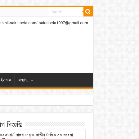
dainiksakalbela.com/ sakalbela1997@gmail.com
ইসলাম
অন্যান্য
 বিজ্ঞপ্তি
য়েজবোর্ড বাস্তবায়নকৃত জাতীয় দৈনিক সকালবেলা