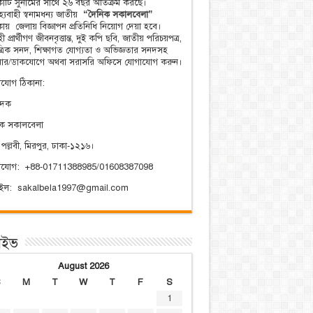
িকাটি সুনামের সাথে ২৬ বছর অতিক্রম করছে।
্যবাহী স্বনামধন্য জাতীয়
“দৈনিক সকালবেলা”
িকায় জেলায় বিজ্ঞাপন প্রতিনিধি নিয়োগ দেয়া হবে।
ী প্রার্থীগণ জীবনবৃত্তান্ত, দুই কপি ছবি, জাতীয় পরিচয়পত্র,
ত্রিক সনদ, শিক্ষাগত যোগ্যতা ও অভিজ্ঞতার সনদসহ
য়ার/ডাকযোগে অথবা সরাসরি অফিসে যোগাযোগ করুন।
যোগ ঠিকানা:
াদক
িক সকালবেলা
 পল্লবী, মিরপুর, ঢাকা-১২১৬।
াযোগ: +88-01711388985/01608387098
েইল: sakalbela1997@gmail.com
াইভ
August 2026
S
M
T
W
T
F
S
1