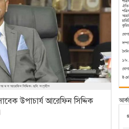
পত্র
ঐতিহ
পত্র
আগ্রহ
চারি
কুরি
যোগা
সম্প
দৈন
১/৮,
যোগ
ই-ম
আ ম স আরেফিন সিদ্দিক। ছবি: সংগৃহীত
 সাবেক উপাচার্য আরেফিন সিদ্দিক
আর্ক