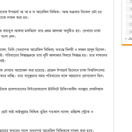
2
9
ি) সাবেক উপাচার্য আ আ ম স আরেফিন সিদ্দিক। আজ শুক্রবার বিকেল ৩টা ৫৫
1
 তাকে দাফন করা হয়।
2
 বায়তুল আকসা মসজিদে তার প্রথম জানাজা অনুষ্ঠিত হয়। সেখানে ঢাকা
3
ন অংশ নেন।
« Ju
ন, তিনি (অধ্যাপক আরেফিন সিদ্দিক) অত্যন্ত বিনয়ী ও সজ্জন মানুষ ছিলেন।
 পরিবারের সিদ্ধান্তক্রমে তার দুটি জানাজার বিষয়ে সিদ্ধান্ত হয়। তার দাফনের
ানাই।
শেষ দোয়ার আয়োজন করা হয়েছে। প্রাক্তন উপাচার্য হিসেবে ঢাকা বিশ্ববিদ্যালয়
ন করে যাচ্ছি। তার অসুস্থতার সময় পরিবারের সঙ্গে আমাদের যোগাযোগ ছিল।
িয়াক হাসপাতালের নিউরোসায়েন্স ইউনিটে চিকিৎসাধীন অবস্থায় শেষনিশ্বাস
 ভাই সাইফুল্লাহ সিদ্দিক তুহিন গতকাল বলেন, মস্তিষ্কে স্ট্রোক ও
াবা-মায়ের কবরের পাশে অধ্যাপক আরেফিন সিদ্দিককে দাফন করা হবে।