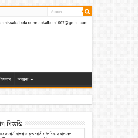
dainiksakalbela.com/ sakalbela1997@gmail.com
ইসলাম
অন্যান্য
 বিজ্ঞপ্তি
য়েজবোর্ড বাস্তবায়নকৃত জাতীয় দৈনিক সকালবেলা