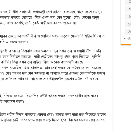
2
9
ওয়ামী লীগ সভানেত্রী প্রধানমন্ত্রী শেখ হাসিনা বলেছেন, বাংলাদেশের মানুষ
1
মতায় বসাতে পেরেছে। কিন্তু এখন আর সেই সুযোগ নেই। দেশের মানুষ
্য কাজ করেছি, সেটা কেউ অস্বীকার করতে পারবে না।
2
3
সম্মেলন কেন্দ্রে আওয়ামী লীগ আয়োজিত মহান একুশে ফেব্রুয়ারি শহীদ দিবস ও
« Ju
নি এ মন্তব্য করেন।
ক হম্বিতম্বী করেছে। বিএনপি যখন ক্ষমতায় ছিল তখন তো আওয়ামী লীগ একটা
চরম নির্যাতন করেছে। নারী নেত্রীদের কাপড় টেনে খুলে নিয়েছে। পুলিশি
 করিনি। কিন্তু এখন তো বাইরে গিয়ে অনেক কান্নাকাটি করছে।
তা দখল করেছিল। উচ্চ আদালত তার সেই ক্ষমতাকে অবৈধ ঘোষণা করেছে।
। সেই অবৈধ দল যেন ক্ষমতায় না আসতে পারে সেজন্য দেশবাসীকে সজাগ
ে দিতে পারি না। বাংলাদেশের উন্নয়নশীল দেশের মর্যাদা নষ্ট করবে।
নিশ্চিত করেছে। বিএনপির জন্মই অবৈধ ক্ষমতা দখলকারীর হাত ধরে।
 সেই আবেদন রইল।
ারিকে শহীদ দিবস পালনের ঘোষণা দেয়। ভাষার জন্য যারা রক্ত দিয়েছে তাদের
অসুবিধা নেই। তবে মাতৃভাষায় গুরুত্ব দিতে হবে। নিজের মায়ের ভাষা বলতে