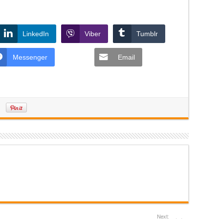
LinkedIn
Viber
Tumblr
Messenger
Email
Next: