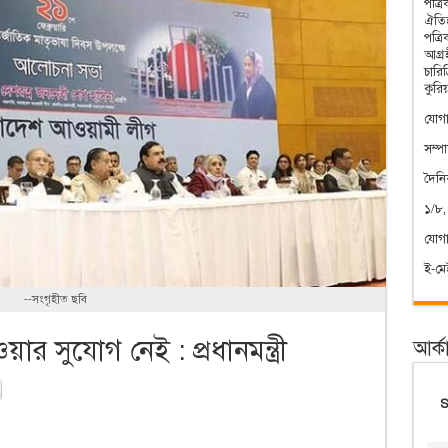
পত্র
ঐতিহ
পত্র
আগ্রহ
চারি
কুরি
যোগা
সম্প
দৈন
১/৮,
যোগ
ই-ম
--সংগৃহীত ছবি
ার সুযোগ নেই : প্রধানমন্ত্রী
আর্ক