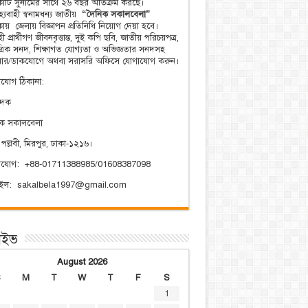
িকাটি সুনামের সাথে ২৬ বছর অতিক্রম করছে।
্যবাহী স্বনামধন্য জাতীয়
“দৈনিক সকালবেলা”
িকায় জেলায় বিজ্ঞাপন প্রতিনিধি নিয়োগ দেয়া হবে।
ী প্রার্থীগণ জীবনবৃত্তান্ত, দুই কপি ছবি, জাতীয় পরিচয়পত্র,
ত্রিক সনদ, শিক্ষাগত যোগ্যতা ও অভিজ্ঞতার সনদসহ
য়ার/ডাকযোগে অথবা সরাসরি অফিসে যোগাযোগ করুন।
যোগ ঠিকানা:
াদক
িক সকালবেলা
 পল্লবী, মিরপুর, ঢাকা-১২১৬।
াযোগ: +88-01711388985/01608387098
েইল: sakalbela1997@gmail.com
াইভ
August 2026
S
M
T
W
T
F
S
1