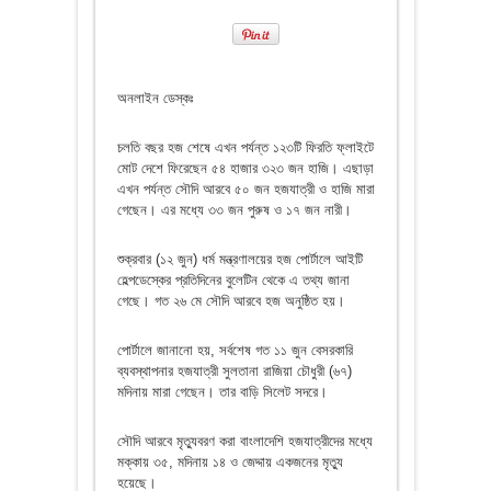
অনলাইন ডেস্কঃ
চলতি বছর হজ শেষে এখন পর্যন্ত ১২৩টি ফিরতি ফ্লাইটে
মোট দেশে ফিরেছেন ৫৪ হাজার ৩২৩ জন হাজি। এছাড়া
এখন পর্যন্ত সৌদি আরবে ৫০ জন হজযাত্রী ও হাজি মারা
গেছেন। এর মধ্যে ৩৩ জন পুরুষ ও ১৭ জন নারী।
শুক্রবার (১২ জুন) ধর্ম মন্ত্রণালয়ের হজ পোর্টালে আইটি
হেল্পডেস্কের প্রতিদিনের বুলেটিন থেকে এ তথ্য জানা
গেছে। গত ২৬ মে সৌদি আরবে হজ অনুষ্ঠিত হয়।
পোর্টালে জানানো হয়, সর্বশেষ গত ১১ জুন বেসরকারি
ব্যবস্থাপনার হজযাত্রী সুলতানা রাজিয়া চৌধুরী (৬৭)
মদিনায় মারা গেছেন। তার বাড়ি সিলেট সদরে।
সৌদি আরবে মৃত্যুবরণ করা বাংলাদেশি হজযাত্রীদের মধ্যে
মক্কায় ৩৫, মদিনায় ১৪ ও জেদ্দায় একজনের মৃত্যু
হয়েছে।