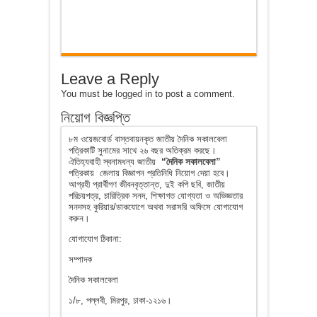
Leave a Reply
You must be
logged in
to post a comment.
নিয়োগ বিজ্ঞপ্তি
৮ম ওয়েজবোর্ড বাস্তবায়নকৃত জাতীয় দৈনিক সকালবেলা
পত্রিকাটি সুনামের সাথে ২৬ বছর অতিক্রম করছে।
ঐতিহ্যবাহী স্বনামধন্য জাতীয়
“দৈনিক সকালবেলা”
পত্রিকায় জেলায় বিজ্ঞাপন প্রতিনিধি নিয়োগ দেয়া হবে।
আগ্রহী প্রার্থীগণ জীবনবৃত্তান্ত, দুই কপি ছবি, জাতীয়
পরিচয়পত্র, চারিত্রিক সনদ, শিক্ষাগত যোগ্যতা ও অভিজ্ঞতার
সনদসহ কুরিয়ার/ডাকযোগে অথবা সরাসরি অফিসে যোগাযোগ
করুন।
যোগাযোগ ঠিকানা:
সম্পাদক
দৈনিক সকালবেলা
১/৮, পল্লবী, মিরপুর, ঢাকা-১২১৬।