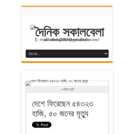
E- mail: news@dainiksakalbela.com/ sakalbela1997@gmail.com
--ফাইল ছবি
দেশে ফিরেছেন ৫৪৩২৩
হাজি, ৫০ জনের মৃত্যু