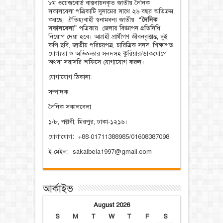
৮ম ওয়েজবোর্ড বাস্তবায়নকৃত জাতীয় দৈনিক
সকালবেলা পত্রিকাটি সুনামের সাথে ২৬ বছর অতিক্রম
করছে। ঐতিহ্যবাহী স্বনামধন্য জাতীয়
“দৈনিক
সকালবেলা”
পত্রিকায় জেলায় বিজ্ঞাপন প্রতিনিধি
নিয়োগ দেয়া হবে। আগ্রহী প্রার্থীগণ জীবনবৃত্তান্ত, দুই
কপি ছবি, জাতীয় পরিচয়পত্র, চারিত্রিক সনদ, শিক্ষাগত
যোগ্যতা ও অভিজ্ঞতার সনদসহ কুরিয়ার/ডাকযোগে
অথবা সরাসরি অফিসে যোগাযোগ করুন।
যোগাযোগ ঠিকানা:
সম্পাদক
দৈনিক সকালবেলা
১/৮, পল্লবী, মিরপুর, ঢাকা-১২১৬।
যোগাযোগ: +88-01711388985/01608387098
ই-মেইল: sakalbela1997@gmail.com
আর্কাইভ
August 2026
S
M
T
W
T
F
S