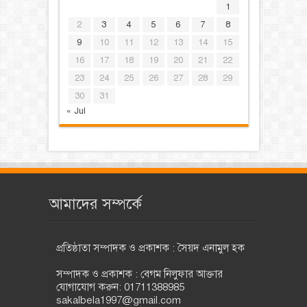
1
2
3
4
5
6
7
8
9
10
11
12
13
14
15
16
17
18
19
20
21
22
23
24
25
26
27
28
29
30
31
« Jul
আমাদের সম্পর্কে
প্রতিষ্ঠাতা সম্পাদক ও প্রকাশক : সৈয়দ এনামুল হক
সম্পাদক ও প্রকাশক : বেগম নিলুফার আক্তার
যোগাযোগ করুন: 01711388985
sakalbela1997@gmail.com