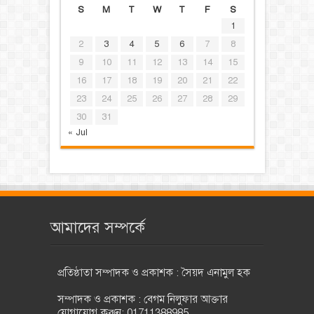
S
M
T
W
T
F
S
1
2
3
4
5
6
7
8
9
10
11
12
13
14
15
16
17
18
19
20
21
22
23
24
25
26
27
28
29
30
31
« Jul
আমাদের সম্পর্কে
প্রতিষ্ঠাতা সম্পাদক ও প্রকাশক : সৈয়দ এনামুল হক
সম্পাদক ও প্রকাশক : বেগম নিলুফার আক্তার
যোগাযোগ করুন: 01711388985