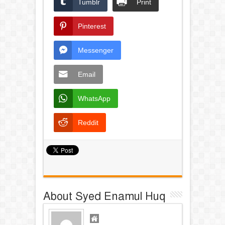
Tumblr
Print
Pinterest
Messenger
Email
WhatsApp
Reddit
About Syed Enamul Huq