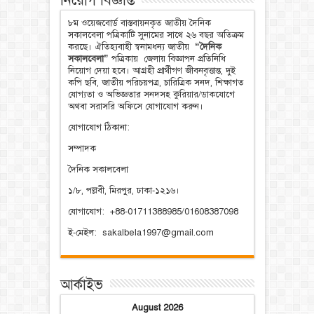
নিয়োগ বিজ্ঞপ্তি
৮ম ওয়েজবোর্ড বাস্তবায়নকৃত জাতীয় দৈনিক
সকালবেলা পত্রিকাটি সুনামের সাথে ২৬ বছর অতিক্রম
করছে। ঐতিহ্যবাহী স্বনামধন্য জাতীয়
“দৈনিক
সকালবেলা”
পত্রিকায় জেলায় বিজ্ঞাপন প্রতিনিধি
নিয়োগ দেয়া হবে। আগ্রহী প্রার্থীগণ জীবনবৃত্তান্ত, দুই
কপি ছবি, জাতীয় পরিচয়পত্র, চারিত্রিক সনদ, শিক্ষাগত
যোগ্যতা ও অভিজ্ঞতার সনদসহ কুরিয়ার/ডাকযোগে
অথবা সরাসরি অফিসে যোগাযোগ করুন।
যোগাযোগ ঠিকানা:
সম্পাদক
দৈনিক সকালবেলা
১/৮, পল্লবী, মিরপুর, ঢাকা-১২১৬।
যোগাযোগ: +88-01711388985/01608387098
ই-মেইল: sakalbela1997@gmail.com
আর্কাইভ
August 2026