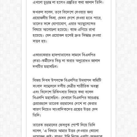
এখনো চূড়ান্ত না হলেও প্রস্তুতির কথা জানান তিনি।
ফখরুল বলেন, তবে বিদেশে নেওয়ার জন্য
প্রয়োজনীয় ভিসা, যেসব দেশে নেওয়া হতে পারে,
তাদের সঙ্গে যোগাযোগ, এয়ার অ্যাম্বুলেন্সের
বিষয়ে আলোচনা হয়েছে। কাজ এগিয়ে রাখা
হয়েছে। যেন প্রয়োজন হলেই দ্রুত সিদ্ধান্ত নেওয়া
সম্ভব হয়।
এভারকেয়ার হাসপাতালের সামনে বিএনপির
নেতা–কর্মীদের ভিড় না করার অনুরোধও জানান
দলটির মহাসচিব।
বিজয় দিবস উপলক্ষে বিএনপির উদ্‌যাপন কমিটি
সংবাদ সম্মেলনে দলীয় নেত্রীর শারীরিক অবস্থা
এবং বিদেশে চিকিৎসার বিষয়ে কথা বলেন
বিএনপি মহাসচিব। সেখানে বিএনপির ভারপ্রাপ্ত
চেয়ারম্যান তারেক রহমানের দেশে না ফেরার
কারণ নিয়েও সাংবাদিকদের প্রশ্নের উত্তর দেন
তিনি।
তারেক রহমানের ফেসবুক পোস্ট নিয়ে তিনি
বলেন, ‘এ বিষয়ে আমার উত্তর দেওয়ার কোনো
প্রয়োজন নেই। কারণ, উনি নিজে একটা ফেসবুকে