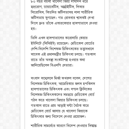
৮০ বছর বয়সী খালেদা জিয়া দীর্ঘদিন ধরে
হৃদ্‌রোগ, ডায়াবেটিস, আর্থ্রাইটিস, লিভার
সিরোসিস, কিডনির জটিলতাসহ নানা শারীরিক
জটিলতায় ভুগছেন। গত রোববার শ্বাসকষ্ট দেখা
দিলে দ্রুত তাঁকে এভারকেয়ার হাসপাতালে নেওয়া
হয়।
তিনি এখন হাসপাতালের করোনারি কেয়ার
ইউনিটে (সিসিইউ) রয়েছেন। মেডিকেল বোর্ডের
দেশি-বিদেশি বিশেষজ্ঞ চিকিৎসকের তত্ত্বাবধানে
সাবেক এই প্রধানমন্ত্রীর চিকিৎসা চলছে। গতকাল
রাতে তাঁর অবস্থা সংকটাপন্ন হওয়ার কথা
জানিয়েছিলেন বিএনপি নেতারা।
সংবাদ সম্মেলনে মির্জা ফখরুল বলেন, দেশের
বিশেষজ্ঞ চিকিৎসক, আমেরিকার জনস হপকিনস
হাসপাতালের চিকিৎসক এবং লন্ডন ক্লিনিকের
বিশেষজ্ঞ চিকিৎসকদের সমন্বয়ে মেডিকেল বোর্ড
গঠন করে খালেদা জিয়ার চিকিৎসা চলছে।
গতকাল রাতে প্রায় আড়াই ঘণ্টা বৈঠক করে
মেডিকেল বোর্ড জানায় যে খালেদা জিয়াকে
চিকিৎসার জন্য বিদেশে নেওয়া প্রয়োজন।
শারীরিক সামর্থ্যের কারণে বিদেশ নেওয়ার সিদ্ধান্ত