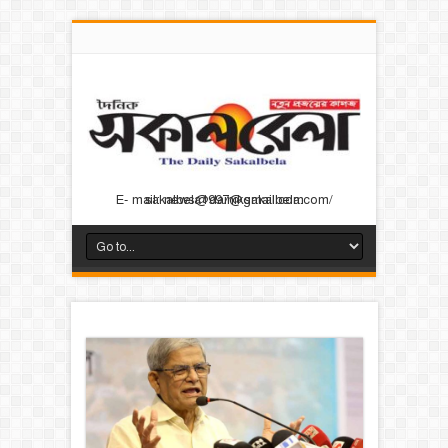
E- mail: news@dainiksakalbela.com/ sakalbela1997@gmail.com