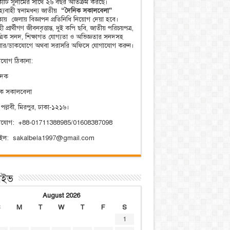
িকাটি সুনামের সাথে ২৬ বছর অতিক্রম করছে।
্যবাহী স্বনামধন্য জাতীয়
“দৈনিক সকালবেলা”
িকায় জেলায় বিজ্ঞাপন প্রতিনিধি নিয়োগ দেয়া হবে।
ী প্রার্থীগণ জীবনবৃত্তান্ত, দুই কপি ছবি, জাতীয় পরিচয়পত্র,
ত্রিক সনদ, শিক্ষাগত যোগ্যতা ও অভিজ্ঞতার সনদসহ
য়ার/ডাকযোগে অথবা সরাসরি অফিসে যোগাযোগ করুন।
যোগ ঠিকানা:
াদক
িক সকালবেলা
 পল্লবী, মিরপুর, ঢাকা-১২১৬।
াযোগ: +88-01711388985/01608387098
েইল: sakalbela1997@gmail.com
াইভ
August 2026
S
M
T
W
T
F
S
1