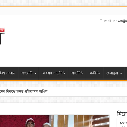
E- mail: news@
বিশ্ব সংবাদ
রাজধানী
অপরাধ ও দূর্নীতি
রাজনীতি
অর্থনীতি
খেলাধুলা
নিয়োগ
৮ম ও