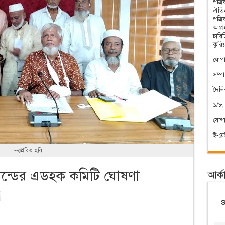
পত্র
ঐতিহ
পত্র
আগ্রহ
চারি
কুরি
যোগা
সম্প
দৈন
১/৮,
যোগ
ই-ম
--প্রেরিত ছবি
া কমান্ডের এডহক কমিটি ঘোষণা
আর্ক