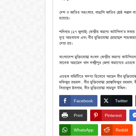
দেশ ও জাতির অহংকার, বাঙালি জাতির শ্রেষ্ঠ সন্তান ব
হয়েছে।
শনিবার (২৭ জুলাই) কেন্দ্রীয় কমান্ড কাউন্সিল’র সভায়
যুগ্ম আহবায়ক এবং বীর মুক্তিযোদ্ধা মোহাম্মদ শাহজ
দেয়া হয়।
বাংলাদেশ মুক্তিযোদ্ধা সংসদ কেন্দ্রীয় কমান্ড কাউন্সিল
সাবেক আহমেদ খান লক্ষ্মীপুর জেলা কমান্ডের এডহ
এডহক কমিটিতে সদস্য হিসেবে আছেন বীর মুক্তিযোদ্ধা ত
মফিজুর রহমান , বীর মুক্তিযোদ্ধা মোস্তাফিজুর রহমান, বী
সিরাজুল ইসলাম, বীর মুক্তিযোদ্ধা সামছুদ উদ্দিন।
Facebook
Twitter
Print
Pinterest
WhatsApp
Reddit