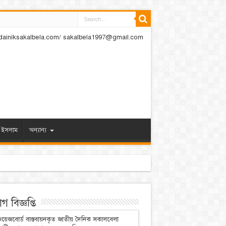
dainiksakalbela.com/ sakalbela1997@gmail.com
ইসলাম
অন্যান্য
 বিজ্ঞপ্তি
য়েজবোর্ড বাস্তবায়নকৃত জাতীয় দৈনিক সকালবেলা