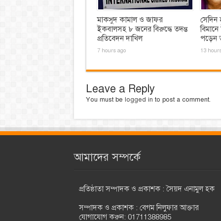
মাকসুদ কামাল ও জাফর
সেদিন 
ইকবালসহ ৮ জনের বিরুদ্ধে তদন্ত
বিমানে
প্রতিবেদন দাখিল
পড়েন ত
7 hours ago
13 hour
Leave a Reply
You must be
logged in
to post a comment.
আমাদের সম্পর্কে
প্রতিষ্ঠাতা সম্পাদক ও প্রকাশক : সৈয়দ এনামুল হক
সম্পাদক ও প্রকাশক : বেগম নিলুফার আক্তার
যোগাযোগ করুন: 01711388985