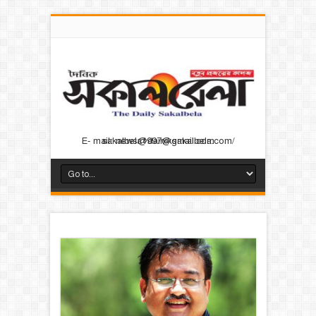
E- mail: news@dainiksakalbela.com/ sakalbela1997@gmail.com