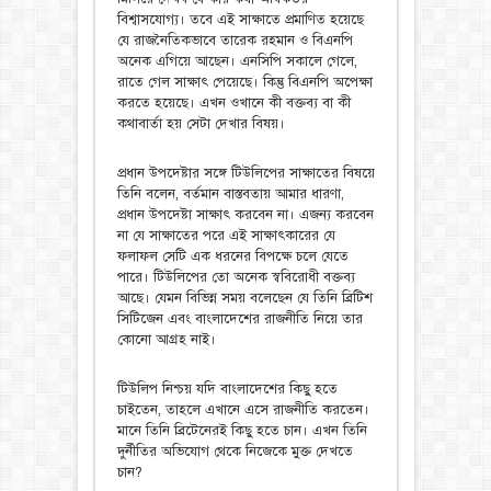
বিশ্বাসযোগ্য। তবে এই সাক্ষাতে প্রমাণিত হয়েছে
যে রাজনৈতিকভাবে তারেক রহমান ও বিএনপি
অনেক এগিয়ে আছেন। এনসিপি সকালে গেলে,
রাতে গেল সাক্ষাৎ পেয়েছে। কিন্তু বিএনপি অপেক্ষা
করতে হয়েছে। এখন ওখানে কী বক্তব্য বা কী
কথাবার্তা হয় সেটা দেখার বিষয়।
প্রধান উপদেষ্টার সঙ্গে টিউলিপের সাক্ষাতের বিষয়ে
তিনি বলেন, বর্তমান বাস্তবতায় আমার ধারণা,
প্রধান উপদেষ্টা সাক্ষাৎ করবেন না। এজন্য করবেন
না যে সাক্ষাতের পরে এই সাক্ষাৎকারের যে
ফলাফল সেটি এক ধরনের বিপক্ষে চলে যেতে
পারে। টিউলিপের তো অনেক স্ববিরোধী বক্তব্য
আছে। যেমন বিভিন্ন সময় বলেছেন যে তিনি ব্রিটিশ
সিটিজেন এবং বাংলাদেশের রাজনীতি নিয়ে তার
কোনো আগ্রহ নাই।
টিউলিপ নিশ্চয় যদি বাংলাদেশের কিছু হতে
চাইতেন, তাহলে এখানে এসে রাজনীতি করতেন।
মানে তিনি ব্রিটেনেরই কিছু হতে চান। এখন তিনি
দুর্নীতির অভিযোগ থেকে নিজেকে মুক্ত দেখতে
চান?