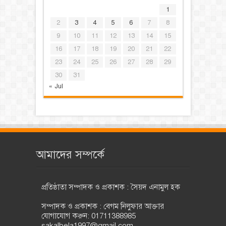
1
2
3
4
5
6
7
8
9
10
11
12
13
14
15
16
17
18
19
20
21
22
23
24
25
26
27
28
29
30
31
« Jul
আমাদের সম্পর্কে
প্রতিষ্ঠাতা সম্পাদক ও প্রকাশক : সৈয়দ এনামুল হক
সম্পাদক ও প্রকাশক : বেগম নিলুফার আক্তার
যোগাযোগ করুন: 01711388985
sakalbela1997@gmail.com