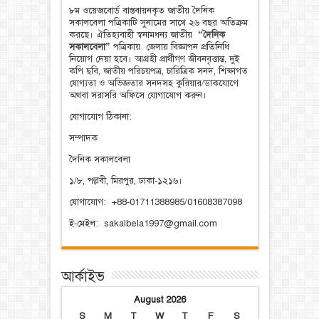
৮ম ওয়েজবোর্ড বাস্তবায়নকৃত জাতীয় দৈনিক
সকালবেলা পত্রিকাটি সুনামের সাথে ২৬ বছর অতিক্রম
করছে। ঐতিহ্যবাহী স্বনামধন্য জাতীয়
“দৈনিক
সকালবেলা”
পত্রিকায় জেলায় বিজ্ঞাপন প্রতিনিধি
নিয়োগ দেয়া হবে। আগ্রহী প্রার্থীগণ জীবনবৃত্তান্ত, দুই
কপি ছবি, জাতীয় পরিচয়পত্র, চারিত্রিক সনদ, শিক্ষাগত
যোগ্যতা ও অভিজ্ঞতার সনদসহ কুরিয়ার/ডাকযোগে
অথবা সরাসরি অফিসে যোগাযোগ করুন।
যোগাযোগ ঠিকানা:
সম্পাদক
দৈনিক সকালবেলা
১/৮, পল্লবী, মিরপুর, ঢাকা-১২১৬।
যোগাযোগ: +88-01711388985/01608387098
ই-মেইল: sakalbela1997@gmail.com
আর্কাইভ
August 2026
S
M
T
W
T
F
S