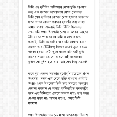
তিনি এই দুর্নীতির অভিযোগ থেকে মুক্তি পাওয়ার
জন্য এক ধরনের আলোচনায় যেতে চেয়েছেন।
তিনি শেখ হাসিনার বোনের মেয়ে হওয়ার অপরাধে
যাতে তাকে কোনো ধরনের হয়রানি করা না হয়।
আমার ধারণা, এজন্যই তিনি চিঠিটা দিয়েছেন।
এখন যদি প্রধান উপদেষ্টা দেখা না করেন, তাহলে
উনি বলতে পারবেন যে আমি সাক্ষাৎ করতে
চেয়েছি। তিনি করেননি। আর যদি সাক্ষাৎ করেন
তাহলে তার (টিউলিপ) নিজের প্রমাণ তুলে ধরতে
পারেন হয়ত। সেটা তুলে ধরলে যদি সেই যুক্তি
তাদের সামনে কোনো কারণে এই সরকারের
যুক্তিগুলো দুর্বল হয়ে যায়। তাহলেও কিন্তু সমস্যা!
ফলে দুই ধরনের সমস্যার মুখোমুখি হয়েছেন প্রধান
উপদেষ্টা। ফলে এটা থেকে মুক্তি পাওয়ার একটাই
উপায়- প্রধান উপদেষ্টা তিনি তার সময়ের অজুহাত
দেবেন! বলবেন যে আমার পূর্বনির্ধারিত সফরসূচির
সঙ্গে এই মিটিংয়ের কোনো সম্পর্ক নাই। তাই সময়
দেওয়া সম্ভব না। আমার ধারণা, এটাই তিনি
করবেন।
প্রধান উপদেষ্টার গত ১০ মাসে অনেকবার বিদেশ