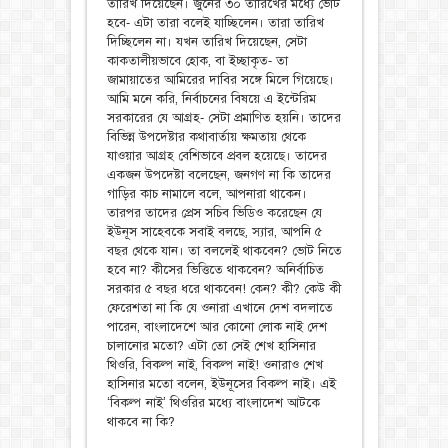
তারিখ দিয়েছেন। জুনের ৩০ তারিখের মধ্যে ভোট
হবে- এটা তারা বলেই যাচ্ছিলেন। তারা তারিখ
দিচ্ছিলেন না। যখন তারিখ দিয়েছেন, সেটা
কাকতালীয়ভাবে হোক, বা ইচ্ছাকৃত- তা
জামায়াতের আমিরের দাবির সঙ্গে মিলে গিয়েছে।
আমি মনে করি, নির্বাচনের বিষয়ে এ ইন্টেরিম
সরকারের যে আগ্রহ- সেটা প্রমাণিত হয়নি। তাদের
বিভিন্ন উপদেষ্টার কথাবার্তায় ক্ষমতায় থেকে
যাওয়ার আগ্রহ বেশিভাবে প্রবল হয়েছে। তাদের
একজন উপদেষ্টা বলেছেন, জনগণ না কি তাদের
গাড়ির কাচ নামালে বলে, আপনারা থাকেন।
তারপর তাদের প্রেস সচিব ভিডিও করেছেন যে
ইউনূস সাহেবকে সবাই বলছে, স্যার, আপনি ৫
বছর থেকে যান। তা বললেই থাকবেন? ভোট নিতে
হবে না? কীসের ভিত্তিতে থাকবেন? অনির্বাচিত
সরকার ৫ বছর ধরে থাকবেন! কেন? কী? কেউ কী
ফেরেশতা না কি যে ওনারা এখানে দেশ বদলাতে
পারেন, বাংলাদেশে আর কোনো লোক নাই দেশ
চালানোর মতো? এটা তো সেই শেখ হাসিনার
থিওরি, বিকল্প নাই, বিকল্প নাই! ওনারাও শেখ
হাসিনার মতো বলেন, ইউনূসের বিকল্প নাই। এই
‘বিকল্প নাই’ থিওরির মধ্যে বাংলাদেশ আটকে
থাকবে না কি?