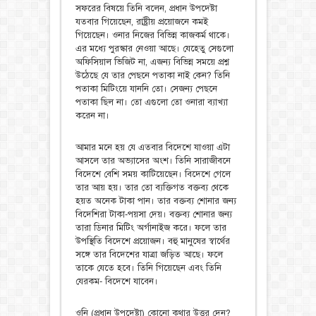
সফরের বিষয়ে তিনি বলেন, প্রধান উপদেষ্টা
যতবার গিয়েছেন, রাষ্ট্রীয় প্রয়োজনে কমই
গিয়েছেন। ওনার নিজের বিভিন্ন কাজকর্ম থাকে।
এর মধ্যে পুরস্কার নেওয়া আছে। যেহেতু সেগুলো
অফিসিয়াল ভিজিট না, এজন্য বিভিন্ন সময়ে প্রশ্ন
উঠেছে যে তার পেছনে পতাকা নাই কেন? তিনি
পতাকা মিটিংয়ে যাননি তো। সেজন্য পেছনে
পতাকা ছিল না। তো এগুলো তো ওনারা ব্যাখ্যা
করেন না।
আমার মনে হয় যে এতবার বিদেশে যাওয়া এটা
আসলে তার অভ্যাসের অংশ। তিনি সারাজীবনে
বিদেশে বেশি সময় কাটিয়েছেন। বিদেশে গেলে
তার আয় হয়। তার তো ব্যক্তিগত বক্তব্য থেকে
হয়ত অনেক টাকা পান। তার বক্তব্য শোনার জন্য
বিদেশিরা টাকা-পয়সা দেয়। বক্তব্য শোনার জন্য
তারা ডিনার মিটিং অর্গানাইজ করে। ফলে তার
উপস্থিতি বিদেশে প্রয়োজন। বহু মানুষের স্বার্থের
সঙ্গে তার বিদেশের যাত্রা জড়িত আছে। ফলে
তাকে যেতে হবে। তিনি গিয়েছেন এবং তিনি
যেরকম- বিদেশে যাবেন।
ওনি (প্রধান উপদেষ্টা) কোনো কথার উত্তর দেন?