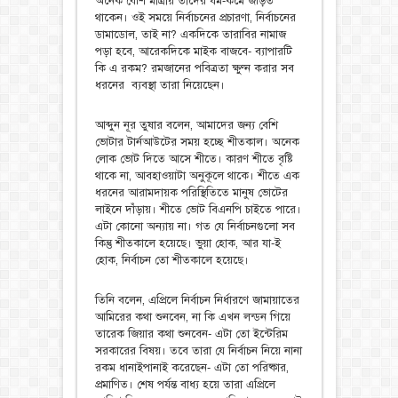
অনেক বেশি মাত্রায় তাদের ধর্ম-কর্মে জড়িত
থাকেন। ওই সময়ে নির্বাচনের প্রচারণা, নির্বাচনের
ডামাডোল, তাই না? একদিকে তারাবির নামাজ
পড়া হবে, আরেকদিকে মাইক বাজবে- ব্যাপারটি
কি এ রকম? রমজানের পবিত্রতা ক্ষুণ্ন করার সব
ধরনের ব্যবস্থা তারা নিয়েছেন।
আব্দুন নূর তুষার বলেন, আমাদের জন্য বেশি
ভোটার টার্নআউটের সময় হচ্ছে শীতকাল। অনেক
লোক ভোট দিতে আসে শীতে। কারণ শীতে বৃষ্টি
থাকে না, আবহাওয়াটা অনুকূলে থাকে। শীতে এক
ধরনের আরামদায়ক পরিস্থিতিতে মানুষ ভোটের
লাইনে দাঁড়ায়। শীতে ভোট বিএনপি চাইতে পারে।
এটা কোনো অন্যায় না। গত যে নির্বাচনগুলো সব
কিন্তু শীতকালে হয়েছে। ভুয়া হোক, আর যা-ই
হোক, নির্বাচন তো শীতকালে হয়েছে।
তিনি বলেন, এপ্রিলে নির্বাচন নির্ধারণে জামায়াতের
আমিরের কথা শুনবেন, না কি এখন লন্ডন গিয়ে
তারেক জিয়ার কথা শুনবেন- এটা তো ইন্টেরিম
সরকারের বিষয়। তবে তারা যে নির্বাচন নিয়ে নানা
রকম ধানাইপানাই করেছেন- এটা তো পরিষ্কার,
প্রমাণিত। শেষ পর্যন্ত বাধ্য হয়ে তারা এপ্রিলে