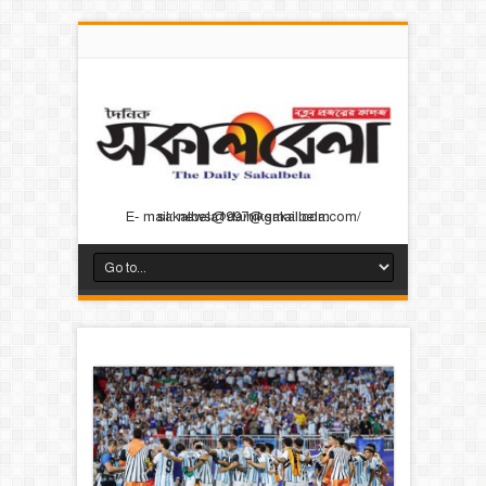
E- mail: news@dainiksakalbela.com/ sakalbela1997@gmail.com