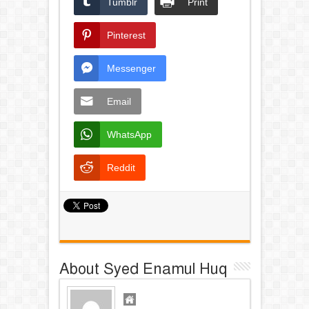
Tumblr
Print
Pinterest
Messenger
Email
WhatsApp
Reddit
About Syed Enamul Huq