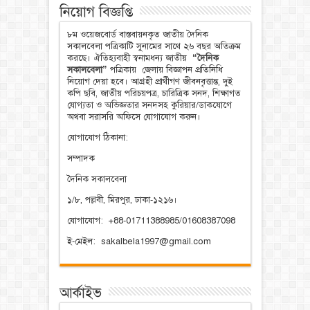
নিয়োগ বিজ্ঞপ্তি
৮ম ওয়েজবোর্ড বাস্তবায়নকৃত জাতীয় দৈনিক
সকালবেলা পত্রিকাটি সুনামের সাথে ২৬ বছর অতিক্রম
করছে। ঐতিহ্যবাহী স্বনামধন্য জাতীয়
“দৈনিক
সকালবেলা”
পত্রিকায় জেলায় বিজ্ঞাপন প্রতিনিধি
নিয়োগ দেয়া হবে। আগ্রহী প্রার্থীগণ জীবনবৃত্তান্ত, দুই
কপি ছবি, জাতীয় পরিচয়পত্র, চারিত্রিক সনদ, শিক্ষাগত
যোগ্যতা ও অভিজ্ঞতার সনদসহ কুরিয়ার/ডাকযোগে
অথবা সরাসরি অফিসে যোগাযোগ করুন।
যোগাযোগ ঠিকানা:
সম্পাদক
দৈনিক সকালবেলা
১/৮, পল্লবী, মিরপুর, ঢাকা-১২১৬।
যোগাযোগ: +88-01711388985/01608387098
ই-মেইল: sakalbela1997@gmail.com
আর্কাইভ