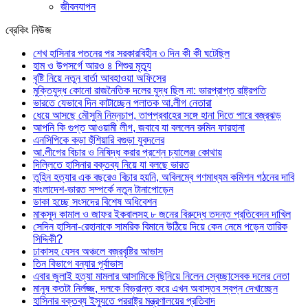
জীবনযাপন
ব্রেকিং নিউজ
শেখ হাসিনার পতনের পর সরকারবিহীন ৩ দিন কী কী ঘটেছিল
হাম ও উপসর্গে আরও ৪ শিশুর মৃত্যু
বৃষ্টি নিয়ে নতুন বার্তা আবহাওয়া অফিসের
মুক্তিযুদ্ধ কোনো রাজনৈতিক দলের যুদ্ধ ছিল না: ভারপ্রাপ্ত রাষ্ট্রপতি
ভারতে যেভাবে দিন কাটাচ্ছেন পলাতক আ.লীগ নেতারা
ধেয়ে আসছে মৌসুমি নিম্নচাপ, তাপপ্রবাহের সঙ্গে হানা দিতে পারে বজ্রঝড়
আপনি কি গুপ্ত আওয়ামী লীগ, জবাবে যা বললেন রুমিন ফারহানা
এনসিপিকে কড়া হুঁশিয়ারি বগুড়া যুবদলের
আ.লীগের বিচার ও নিষিদ্ধ করার প্রশ্নে চ্যালেঞ্জ কোথায়
দিল্লিতে হাসিনার বক্তব্য নিয়ে যা বলছে ভারত
তুহিন হত্যার এক বছরেও বিচার হয়নি, অবিলম্বে গণমাধ্যম কমিশন গঠনের দাবি
বাংলাদেশ-ভারত সম্পর্কে নতুন টানাপোড়েন
ডাকা হচ্ছে সংসদের বিশেষ অধিবেশন
মাকসুদ কামাল ও জাফর ইকবালসহ ৮ জনের বিরুদ্ধে তদন্ত প্রতিবেদন দাখিল
সেদিন হাসিনা-রেহানাকে সামরিক বিমানে উঠিয়ে দিয়ে কেন নেমে পড়েন তারিক
সিদ্দিকী?
ঢাকাসহ যেসব অঞ্চলে বজ্রবৃষ্টির আভাস
তিন বিভাগে বন্যার পূর্বাভাস
এবার জুলাই হত্যা মামলার আসামিকে ছিনিয়ে নিলেন স্বেচ্ছাসেবক দলের নেতা
মানুষ কতটা নির্লজ্জ, দলকে বিভ্রান্ত করে এখন অবাস্তব স্বপ্ন দেখাচ্ছেন
হাসিনার বক্তব্য ইস্যুতে পররাষ্ট্র মন্ত্রণালয়ের প্রতিবাদ