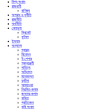
বিশ্ব সংবাদ
রাজধানী
বাণিজ্য
অপরাধ ও দূর্নীতি
রাজনীতি
অর্থনীতি
খেলাধুলা
ক্রিকেট
ফুটবল
ইসলাম
অন্যান্য
স্বাস্থ্য
বিনোদন
ই-পেপার
শ্রদ্ধাঞ্জলী
সাহিত্য
অভিনন্দন
মানববন্ধন
দুর্ঘটনা
আবহাওয়া
নিয়মিত-কলাম
জনতার-কলাম
কবিতা
প্রতিবেদন
কৃষি সংবাদ