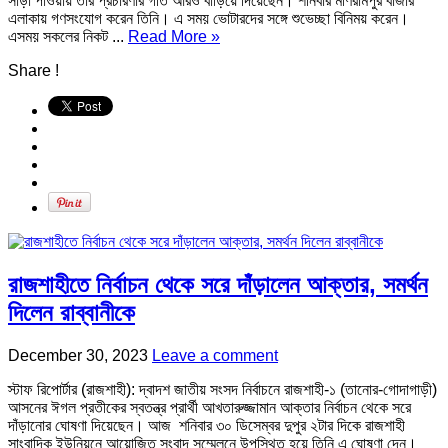
সাড়া পাওয়ায় তার প্রচারণার গতি আরও বাড়িয়ে দিয়েছেন। শনিবার মণিরামপুর বাজার
এলাকায় গণসংযোগ করেন তিনি। এ সময় ভোটারদের সঙ্গে শুভেচ্ছা বিনিময় করেন।
এসময় সকলের নিকট ...
Read More »
Share !
রাজশাহীতে নির্বাচন থেকে সরে দাঁড়ালেন আক্তার, সমর্থন
দিলেন রাব্বানীকে
December 30, 2023
Leave a comment
স্টাফ রিপোর্টার (রাজশাহী): দ্বাদশ জাতীয় সংসদ নির্বাচনে রাজশাহী-১ (তানোর-গোদাগাড়ী)
আসনের ঈগল প্রতীকের স্বতন্ত্র প্রার্থী আখতারুজ্জামান আক্তার নির্বাচন থেকে সরে
দাঁড়ানোর ঘোষণা দিয়েছেন। আজ শনিবার ৩০ ডিসেম্বর দুপুর ২টার দিকে রাজশাহী
সাংবাদিক ইউনিয়নে আয়োজিত সংবাদ সম্মেলনে উপস্থিত হয়ে তিনি এ ঘোষণা দেন।