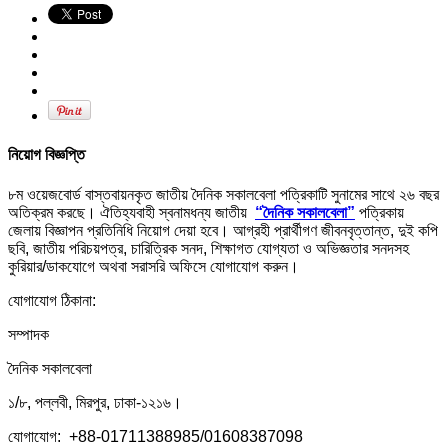
নিয়োগ বিজ্ঞপ্তি
৮ম ওয়েজবোর্ড বাস্তবায়নকৃত জাতীয় দৈনিক সকালবেলা পত্রিকাটি সুনামের সাথে ২৬ বছর
অতিক্রম করছে। ঐতিহ্যবাহী স্বনামধন্য জাতীয়
“দৈনিক সকালবেলা”
পত্রিকায়
জেলায় বিজ্ঞাপন প্রতিনিধি নিয়োগ দেয়া হবে। আগ্রহী প্রার্থীগণ জীবনবৃত্তান্ত, দুই কপি
ছবি, জাতীয় পরিচয়পত্র, চারিত্রিক সনদ, শিক্ষাগত যোগ্যতা ও অভিজ্ঞতার সনদসহ
কুরিয়ার/ডাকযোগে অথবা সরাসরি অফিসে যোগাযোগ করুন।
যোগাযোগ ঠিকানা:
সম্পাদক
দৈনিক সকালবেলা
১/৮, পল্লবী, মিরপুর, ঢাকা-১২১৬।
যোগাযোগ: +88-01711388985/01608387098