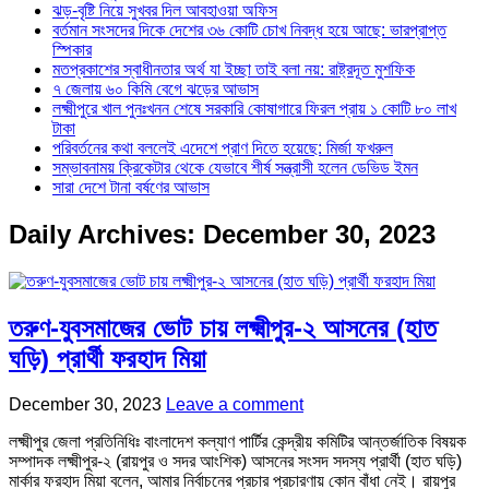
ঝড়-বৃষ্টি নিয়ে সুখবর দিল আবহাওয়া অফিস
বর্তমান সংসদের দিকে দেশের ৩৬ কোটি চোখ নিবদ্ধ হয়ে আছে: ভারপ্রাপ্ত
স্পিকার
মতপ্রকাশের স্বাধীনতার অর্থ যা ইচ্ছা তাই বলা নয়: রাষ্ট্রদূত মুশফিক
৭ জেলায় ৬০ কিমি বেগে ঝড়ের আভাস
লক্ষ্মীপুরে খাল পুনঃখনন শেষে সরকারি কোষাগারে ফিরল প্রায় ১ কোটি ৮০ লাখ
টাকা
পরিবর্তনের কথা বললেই এদেশে প্রাণ দিতে হয়েছে: মির্জা ফখরুল
সম্ভাবনাময় ক্রিকেটার থেকে যেভাবে শীর্ষ সন্ত্রাসী হলেন ডেভিড ইমন
সারা দেশে টানা বর্ষণের আভাস
Daily Archives:
December 30, 2023
তরুণ-যুবসমাজের ভোট চায় লক্ষ্মীপুর-২ আসনের (হাত
ঘড়ি) প্রার্থী ফরহাদ মিয়া
December 30, 2023
Leave a comment
লক্ষ্মীপুর জেলা প্রতিনিধিঃ বাংলাদেশ কল্যাণ পার্টির কেন্দ্রীয় কমিটির আন্তর্জাতিক বিষয়ক
সম্পাদক লক্ষ্মীপুর-২ (রায়পুর ও সদর আংশিক) আসনের সংসদ সদস্য প্রার্থী (হাত ঘড়ি)
মার্কার ফরহাদ মিয়া বলেন, আমার নির্বাচনের প্রচার প্রচারণায় কোন বাঁধা নেই। রায়পুর