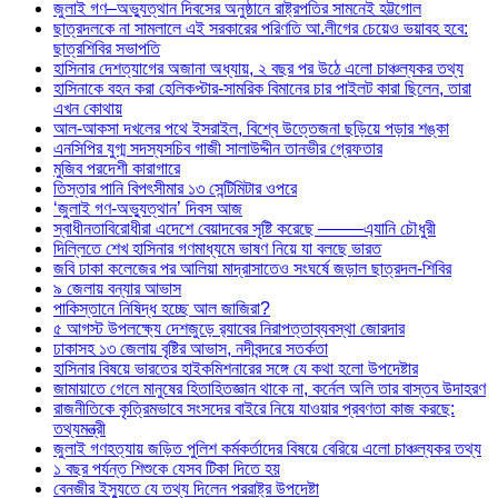
জুলাই গণ–অভ্যুত্থান দিবসের অনুষ্ঠানে রাষ্ট্রপতির সামনেই হট্টগোল
ছাত্রদলকে না সামলালে এই সরকারের পরিণতি আ.লীগের চেয়েও ভয়াবহ হবে:
ছাত্রশিবির সভাপতি
হাসিনার দেশত্যাগের অজানা অধ্যায়, ২ বছর পর উঠে এলো চাঞ্চল্যকর তথ্য
হাসিনাকে বহন করা হেলিকপ্টার-সামরিক বিমানের চার পাইলট কারা ছিলেন, তারা
এখন কোথায়
আল-আকসা দখলের পথে ইসরাইল, বিশ্বে উত্তেজনা ছড়িয়ে পড়ার শঙ্কা
এনসিপির যুগ্ম সদস্যসচিব গাজী সালাউদ্দীন তানভীর গ্রেফতার
মুজিব পরদেশী কারাগারে
তিস্তার পানি বিপৎসীমার ১৩ সেন্টিমিটার ওপরে
‘জুলাই গণ-অভ্যুত্থান’ দিবস আজ
স্বাধীনতাবিরোধীরা এদেশে বেয়াদবের সৃষ্টি করেছে ——–এ্যানি চৌধুরী
দিল্লিতে শেখ হাসিনার গণমাধ্যমে ভাষণ নিয়ে যা বলছে ভারত
জবি ঢাকা কলেজের পর আলিয়া মাদ্রাসাতেও সংঘর্ষে জড়াল ছাত্রদল-শিবির
৯ জেলায় বন্যার আভাস
পাকিস্তানে নিষিদ্ধ হচ্ছে আল জাজিরা?
৫ আগস্ট উপলক্ষ্যে দেশজুড়ে র‌্যাবের নিরাপত্তাব্যবস্থা জোরদার
ঢাকাসহ ১৩ জেলায় বৃষ্টির আভাস, নদীবন্দরে সতর্কতা
হাসিনার বিষয়ে ভারতের হাইকমিশনারের সঙ্গে যে কথা হলো উপদেষ্টার
জামায়াতে গেলে মানুষের হিতাহিতজ্ঞান থাকে না, কর্নেল অলি তার বাস্তব উদাহরণ
রাজনীতিকে কৃত্রিমভাবে সংসদের বাইরে নিয়ে যাওয়ার প্রবণতা কাজ করছে:
তথ্যমন্ত্রী
জুলাই গণহত্যায় জড়িত পুলিশ কর্মকর্তাদের বিষয়ে বেরিয়ে এলো চাঞ্চল্যকর তথ্য
১ বছর পর্যন্ত শিশুকে যেসব টিকা দিতে হয়
বেনজীর ইস্যুতে যে তথ্য দিলেন পররাষ্ট্র উপদেষ্টা