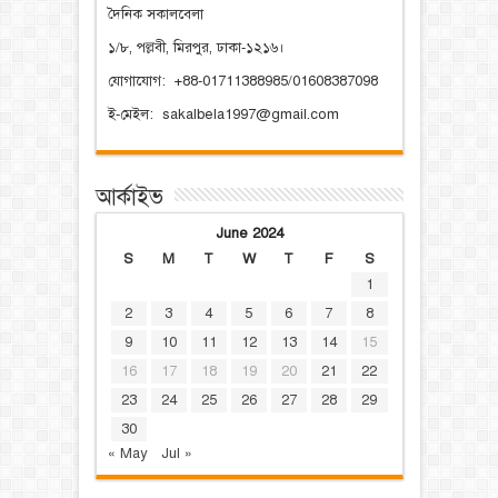
দৈনিক সকালবেলা
১/৮, পল্লবী, মিরপুর, ঢাকা-১২১৬।
যোগাযোগ: +88-01711388985/01608387098
ই-মেইল: sakalbela1997@gmail.com
আর্কাইভ
June 2024
S
M
T
W
T
F
S
1
2
3
4
5
6
7
8
9
10
11
12
13
14
15
16
17
18
19
20
21
22
23
24
25
26
27
28
29
30
« May
Jul »