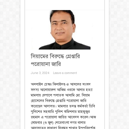
সিয়ামের বিরুদ্ধে গ্রেপ্তারি
পরোয়ানা জারি
June 3, 2024
Leave a comment
অনলাইন ডেস্কঃ ঝিনাইদহ-৪ আসনের সংসদ
সদস্য আনোয়ারুল আজিম ওরফে আনার হত্যা
মামলায় নেপালে পলাতক আসামি মো. সিয়াম
হোসেনের বিরুদ্ধে গ্রেপ্তারি পরোয়ানা জারি
করেছেন আদালত। মামলার তদন্ত কর্মকর্তা ডিবি
পুলিশের সহকারি পুলিশ কমিশনার মাহফুজুর
রহমান এ পরোয়ানা জারির আবেদন করেন।আজ
সোমবার (৩ জুন) শেরেবাংলা নগর থানার
আদালতের সাধারণ নিবন্ধন শাখার উপপরিদর্শক