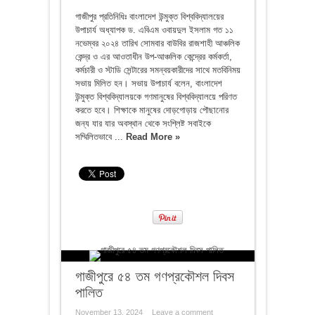
গাজীপুর প্রতিনিধিঃ বাংলাদেশ উন্মুক্ত বিশ্ববিদ্যালয়ের
উপাচার্য অধ্যাপক ড. এবিএম ওবায়দুল ইসলাম গত ১১
নভেম্বর ২০২৪ তারিখ সোমবার বাউবির রাজশাহী আঞ্চলিক
কেন্দ্র ও এর আওতাধীন উপ-আঞ্চলিক কেন্দ্রের কর্মকর্তা,
কর্মচারী ও স্টাডি সেন্টারের সমন্বয়কারীদের সাথে মতবিনিময়
সভায় মিলিত হন। সভায় উপাচার্য বলেন, বাংলাদেশ
উন্মুক্ত বিশ্ববিদ্যালয়কে গণমানুষের বিশ্ববিদ্যালয়ে পরিণত
করতে হবে। শিক্ষাকে মানুষের দোড়গোড়ায় পৌছানোর
জন্য যার যার অবস্থান থেকে সংশ্লিষ্ট সবাইকে
সম্মিলিতভাবে ...
Read More »
গাজীপুরে ৫৪ তম গণপ্রকৌশল দিবস
পালিত
November 13, 2024
Leave a comment