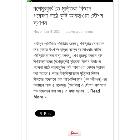
বশেমুরকৃবি’তে মৃত্তিকা বিজ্ঞান
গবেষণা মাঠে কৃষি আবহাওয়া স্টেশন
স্থাপন
November 5, 2024
Leave a comment
গাজীপুর প্রতিনিধিঃ পরিবর্তিত জলবায়ু পরিস্থিতি মোকাবেলা
করে কৃষিতে উৎপাদন বৃদ্ধির লক্ষ্যে আবহাওয়ার সার্বিক
পরিস্থিতি জানার জন্য বঙ্গবন্ধু শেখ মুজিবুর রহমান কৃষি
বিশ্ববিদ্যালয়ের (বশেমুরকৃবি) মৃত্তিকা বিজ্ঞান বিভাগের
গবেষণা মাঠে অত্যাধুনিক কৃষি আবহাওয়া স্টেশন স্থাপন
করা হয়েছে। অত্র বিশ্ববিদ্যালয়ের মৃত্তিকা বিজ্ঞান
বিভাগের উদ্যোগে এবং আইওটিক্সল্যাব (ওড়ঞরীখধন) এর
অর্থায়নে আজ ৫ নভেম্বর (মঙ্গলবার) এ স্টেশন স্থাপনের
শুভ উদ্বোধন করা হয়। এ সময় প্রধান ...
Read
More »