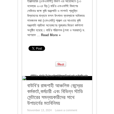
ইঞ্জিনিয়ারিং (এফএমপিই) বিভাগ এর আয়োজনে (১৩
নভেম্বর ২০২৪ খ্রি.) বারি’র এফএমপিই বিভাগের
সেমিনার কক্ষে কৃষি যন্ত্রপাতি ও লাগসই প্রযুক্তি
উদ্ভাবনের মাধ্যমে ফসল উৎপাদন ব্যবস্থাকে অধিকতর
লাভজনক করা (এফএমডি) প্রকল্প এর আওতায় কৃষি
যন্ত্রপাতি প্রতিভা অন্বেষণের পুরষ্কার বিতরণ কর্মশালা
অনুষ্ঠিত হয়েছে। বারি’র পরিচালক (সেবা ও সরবরাহ) ড.
আশরাফ ...
Read More »
বাউবি’র রাজশাহী আঞ্চলিক কেন্দ্রের
কর্মকর্তা,কর্মচারী এবং বিভিন্ন স্টাডি
সেন্টারের সমন্বয়কারীদের সাথে
উপাচার্যের মতবিনিময়
November 13, 2024
Leave a comment