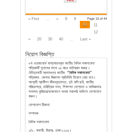
« First
...
«
8
9
Page 10 of 44
10
11
12
»
20
30
40
...
Last »
নিয়োগ বিজ্ঞপ্তি
৮ম ওয়েজবোর্ড বাস্তবায়নকৃত জাতীয় দৈনিক সকালবেলা
পত্রিকাটি সুনামের সাথে ২৬ বছর অতিক্রম করছে।
ঐতিহ্যবাহী স্বনামধন্য জাতীয়
“দৈনিক সকালবেলা”
পত্রিকায় জেলায় বিজ্ঞাপন প্রতিনিধি নিয়োগ দেয়া হবে।
আগ্রহী প্রার্থীগণ জীবনবৃত্তান্ত, দুই কপি ছবি, জাতীয়
পরিচয়পত্র, চারিত্রিক সনদ, শিক্ষাগত যোগ্যতা ও অভিজ্ঞতার
সনদসহ কুরিয়ার/ডাকযোগে অথবা সরাসরি অফিসে যোগাযোগ
করুন।
যোগাযোগ ঠিকানা:
সম্পাদক
দৈনিক সকালবেলা
১/৮, পল্লবী, মিরপুর, ঢাকা-১২১৬।