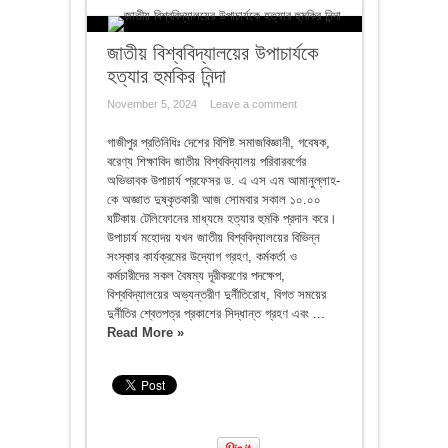
জাতীয় বিশ্ববিদ্যালয়ের উপাচার্যকে
হত্যার হুমকির নিন্দা
November 5, 2024
Leave a comment
গাজীপুর প্রতিনিধিঃ দেশের বিশিষ্ট সমাজবিজ্ঞানী, গবেষক,
বরেণ্য শিক্ষাবিদ জাতীয় বিশ্ববিদ্যালয় পরিবারবর্গের
অভিভাবক উপাচার্য প্রফেসর ড. এ এস এম আমানুল্লাহ-
কে অজ্ঞাত দুষ্কৃতকারী আজ সোমবার সকাল ১০.০০
ঘটিকায় টেলিফোনের মাধ্যমে হত্যার হুমকি প্রদান করে।
উপাচার্য মহোদয় যখন জাতীয় বিশ্ববিদ্যালয়ের বিভিন্ন
সংস্কার কার্যক্রমের উদ্যোগ গ্রহণ, কর্মকর্তা ও
কর্মচারীদের সকল বৈষম্য দূরীকরণের পদক্ষেপ,
বিশ্ববিদ্যালয়ের অভ্যন্তরীণ দুর্নীতিরোধ, বিগত সময়ের
দুর্নীতির শ্বেতপত্র প্রকাশের সিদ্ধান্ত গ্রহণ এবং ...
Read More »