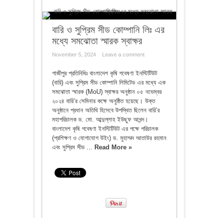
বারি ও সুপ্রিম সীড কোম্পানি লিঃ এর
মধ্যে সমঝোতা স্মারক স্বাক্ষর
November 5, 2024
Leave a comment
গাজীপুর প্রতিনিধিঃ বাংলাদেশ কৃষি গবেষণা ইনস্টিটিউট
(বারি) এবং সুপ্রিম সীড কোম্পানি লিমিটেড এর মধ্যে এক
সমঝোতা স্মারক (MoU) স্বাক্ষর অনুষ্ঠান ০৫ নভেম্বর
২০২৪ বারি’র সেমিনার কক্ষে অনুষ্ঠিত হয়েছে। উক্ত
অনুষ্ঠানে প্রধান অতিথি হিসেবে উপস্থিত ছিলেন বারি’র
মহাপরিচালক ড. মো. আব্দুল্লাহ ইউছুফ আখন্দ।
বাংলাদেশ কৃষি গবেষণা ইনস্টিটিউট এর পক্ষে পরিচালক
(প্রশিক্ষণ ও যোগাযোগ উইং) ড. মুহাম্মদ আতাউর রহমান
এবং সুপ্রিম সীড ...
Read More »