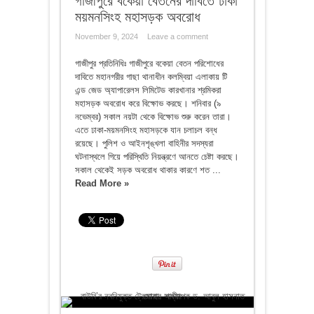
গাজীপুরে বকেয়া বেতনের দাবিতে ঢাকা
ময়মনসিংহ মহাসড়ক অবরোধ
November 9, 2024
Leave a comment
গাজীপুর প্রতিনিধিঃ গাজীপুরে বকেয়া বেতন পরিশোধের
দাবিতে মহানগরীর গাছা থানাধীন কলম্বিয়া এলাকায় টি
এন্ড জেড অ্যাপারেলস লিমিটেড কারখানার শ্রমিকরা
মহাসড়ক অবরোধ করে বিক্ষোভ করছে। শনিবার (৯
নভেম্বর) সকাল নয়টা থেকে বিক্ষোভ শুরু করেন তারা।
এতে ঢাকা-ময়মনসিংহ মহাসড়কে যান চলাচল বন্ধ
রয়েছে। পুলিশ ও আইনশৃঙ্খলা বাহিনীর সদস্যরা
ঘটনাস্থলে গিয়ে পরিস্থিতি নিয়ন্ত্রণে আনতে চেষ্টা করছে।
সকাল থেকেই সড়ক অবরোধ থাকার কারণে শত ...
Read More »