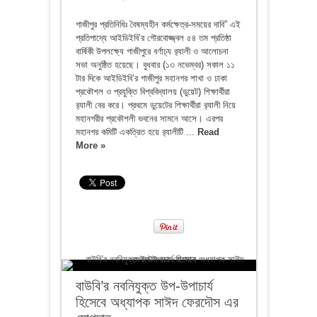
গাজীপুর প্রতিনিধিঃ বৈষম্যহীন কর্মক্ষেত্র-সময়ের দাবি” এই
প্রতিপাদ্যে আইডিইবি’র গৌরবোজ্জ্বল ৫৪ তম প্রতিষ্ঠা
বার্ষিকী উপলক্ষ্যে গাজীপুরে বর্ণাঢ্য র‍্যালী ও আলোচনা
সভা অনুষ্ঠিত হয়েছে। বুধবার (১৩ নভেম্বর) সকাল ১১
টার দিকে আইডিইবি’র গাজীপুর মহানগর শাখা ও ঢাকা
প্রকৌশল ও প্রযুক্তি বিশ্ববিদ্যালয় (ডুয়েট) শিক্ষার্থীরা
র‍্যালী বের করে। প্রথমে ডুয়েটের শিক্ষার্থীরা র‍্যালী নিয়ে
মহানগরীর প্রকৌশলী ভবনের সামনে আসে। এরপর
মহানগর কমিটি একত্রিত হয়ে র‍্যালীটি ...
Read
More »
বাউবি’র নবনিযুক্ত উপ-উপাচার্য
হিসেবে অধ্যাপক সাঈদ ফেরদৌস এর