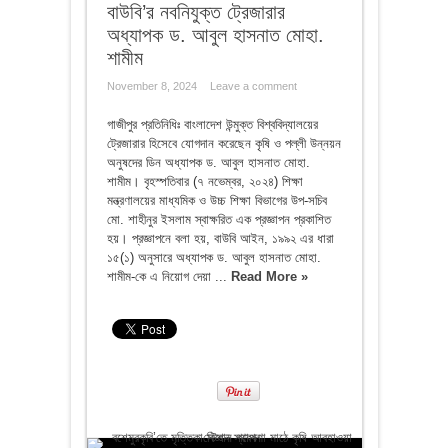
বাউবি’র নবনিযুক্ত ট্রেজারার
অধ্যাপক ড. আবুল হাসনাত মোহা.
শামীম
November 8, 2024
Leave a comment
গাজীপুর প্রতিনিধিঃ বাংলাদেশ উন্মুক্ত বিশ্ববিদ্যালয়ের
ট্রেজারার হিসেবে যোগদান করেছেন কৃষি ও পল্লী উন্নয়ন
অনুষদের ডিন অধ্যাপক ড. আবুল হাসনাত মোহা.
শামীম। বৃহস্পতিবার (৭ নভেম্বর, ২০২৪) শিক্ষা
মন্ত্রণালয়ের মাধ্যমিক ও উচ্চ শিক্ষা বিভাগের উপ-সচিব
মো. শাহীনুর ইসলাম স্বাক্ষরিত এক প্রজ্ঞাপন প্রকাশিত
হয়। প্রজ্ঞাপনে বলা হয়, বাউবি আইন, ১৯৯২ এর ধারা
১৫(১) অনুসারে অধ্যাপক ড. আবুল হাসনাত মোহা.
শামীম-কে এ নিয়োগ দেয়া ...
Read More »