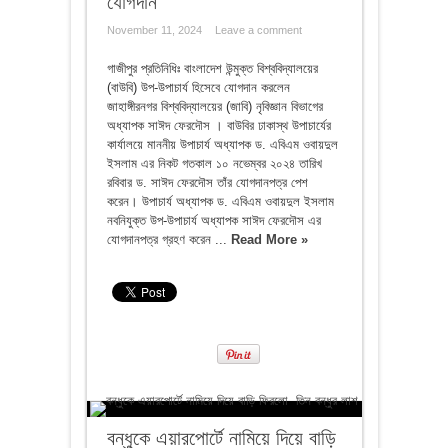
যোগদান
November 11, 2024
Leave a comment
গাজীপুর প্রতিনিধিঃ বাংলাদেশ উন্মুক্ত বিশ্ববিদ্যালয়ের
(বাউবি) উপ-উপাচার্য হিসেবে যোগদান করলেন
জাহাঙ্গীরনগর বিশ্ববিদ্যালয়ের (জাবি) নৃবিজ্ঞান বিভাগের
অধ্যাপক সাঈদ ফেরদৌস । বাউবির ঢাকাস্থ উপাচার্যের
কার্যালয়ে মাননীয় উপাচার্য অধ্যাপক ড. এবিএম ওবায়দুল
ইসলাম এর নিকট গতকাল ১০ নভেম্বর ২০২৪ তারিখ
রবিবার ড. সাঈদ ফেরদৌস তাঁর যোগদানপত্র পেশ
করেন। উপাচার্য অধ্যাপক ড. এবিএম ওবায়দুল ইসলাম
নবনিযুক্ত উপ-উপাচার্য অধ্যাপক সাঈদ ফেরদৌস এর
যোগদানপত্র গ্রহণ করেন ...
Read More »
বন্ধুকে এয়ারপোর্টে নামিয়ে দিয়ে বাড়ি