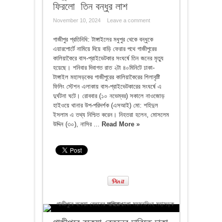
ফিরলো তিন বন্ধুর লাশ
November 10, 2024
Leave a comment
গাজীপুর প্রতিনিধি: টাঙ্গাইলের মধুপুর থেকে বন্ধুকে
এয়ারপোর্টে নামিয়ে দিয়ে বাড়ি ফেরার পথে গাজীপুরের
কালিয়াকৈরে বাস-প্রাইভেটকার সংঘর্ষে তিন জনের মৃত্যু
হয়েছে। শনিবার দিবাগত রাত ২টা ৪০মিনিটে ঢাকা-
টাঙ্গাইল মহাসড়কের গাজীপুরের কালিয়াকৈরের শিলাবৃষ্টি
ফিলিং স্টেশন এলাকায় বাস-প্রাইভেটকারের সংঘর্ষে এ
দুর্ঘটনা ঘটে। রোববার (১০ নভেম্বর) সকালে নাওজোড়
হাইওয়ে থানার উপ-পরিদর্শক (এসআই) মো: শহিদুল
ইসলাম এ তথ্য নিশ্চিত করেন। নিহতরা হলেন, মোসলেম
উদ্দিন (৩০), নাসির ...
Read More »