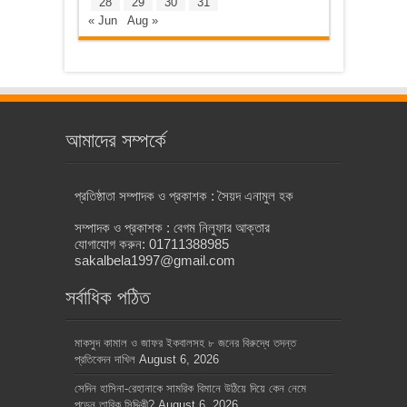
28
29
30
31
« Jun
Aug »
আমাদের সম্পর্কে
প্রতিষ্ঠাতা সম্পাদক ও প্রকাশক : সৈয়দ এনামুল হক
সম্পাদক ও প্রকাশক : বেগম নিলুফার আক্তার
যোগাযোগ করুন: 01711388985
sakalbela1997@gmail.com
সর্বাধিক পঠিত
মাকসুদ কামাল ও জাফর ইকবালসহ ৮ জনের বিরুদ্ধে তদন্ত
প্রতিবেদন দাখিল
August 6, 2026
সেদিন হাসিনা-রেহানাকে সামরিক বিমানে উঠিয়ে দিয়ে কেন নেমে
পড়েন তারিক সিদ্দিকী?
August 6, 2026