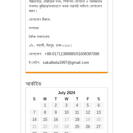
পরিচয়পত্র, চারিত্রিক সনদ, শিক্ষাগত যোগ্যতা ও অভিজ্ঞতার
সনদসহ কুরিয়ার/ডাকযোগে অথবা সরাসরি অফিসে যোগাযোগ
করুন।
যোগাযোগ ঠিকানা:
সম্পাদক
দৈনিক সকালবেলা
১/৮, পল্লবী, মিরপুর, ঢাকা-১২১৬।
যোগাযোগ: +88-01711388985/01608387098
ই-মেইল: sakalbela1997@gmail.com
আর্কাইভ
July 2024
S
M
T
W
T
F
S
1
2
3
4
5
6
7
8
9
10
11
12
13
14
15
16
17
18
19
20
21
22
23
24
25
26
27