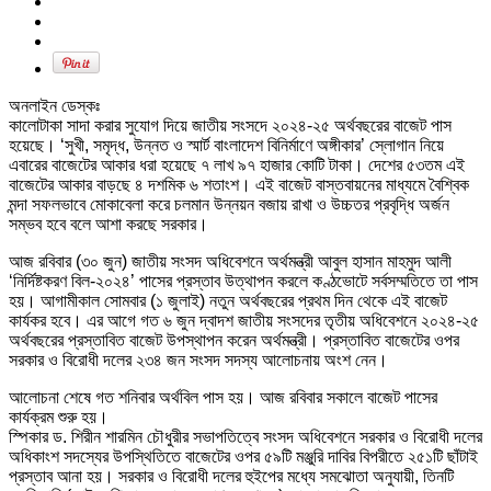
অনলাইন ডেস্কঃ
কালোটাকা সাদা করার সুযোগ দিয়ে জাতীয় সংসদে ২০২৪-২৫ অর্থবছরের বাজেট পাস
হয়েছে। ‘সুখী, সমৃদ্ধ, উন্নত ও স্মার্ট বাংলাদেশ বিনির্মাণে অঙ্গীকার’ স্লোগান নিয়ে
এবারের বাজেটের আকার ধরা হয়েছে ৭ লাখ ৯৭ হাজার কোটি টাকা। দেশের ৫৩তম এই
বাজেটের আকার বাড়ছে ৪ দশমিক ৬ শতাংশ। এই বাজেট বাস্তবায়নের মাধ্যমে বৈশ্বিক
মন্দা সফলভাবে মোকাবেলা করে চলমান উন্নয়ন বজায় রাখা ও উচ্চতর প্রবৃদ্ধি অর্জন
সম্ভব হবে বলে আশা করছে সরকার।
আজ রবিবার (৩০ জুন) জাতীয় সংসদ অধিবেশনে অর্থমন্ত্রী আবুল হাসান মাহমুদ আলী
‘নির্দিষ্টকরণ বিল-২০২৪’ পাসের প্রস্তাব উত্থাপন করলে কণ্ঠভোটে সর্বসম্মতিতে তা পাস
হয়। আগামীকাল সোমবার (১ জুলাই) নতুন অর্থবছরের প্রথম দিন থেকে এই বাজেট
কার্যকর হবে। এর আগে গত ৬ জুন দ্বাদশ জাতীয় সংসদের তৃতীয় অধিবেশনে ২০২৪-২৫
অর্থবছরের প্রস্তাবিত বাজেট উপস্থাপন করেন অর্থমন্ত্রী। প্রস্তাবিত বাজেটের ওপর
সরকার ও বিরোধী দলের ২৩৪ জন সংসদ সদস্য আলোচনায় অংশ নেন।
আলোচনা শেষে গত শনিবার অর্থবিল পাস হয়। আজ রবিবার সকালে বাজেট পাসের
কার্যক্রম শুরু হয়।
স্পিকার ড. শিরীন শারমিন চৌধুরীর সভাপতিত্বে সংসদ অধিবেশনে সরকার ও বিরোধী দলের
অধিকাংশ সদস্যের উপস্থিতিতে বাজেটের ওপর ৫৯টি মঞ্জুরি দাবির বিপরীতে ২৫১টি ছাঁটাই
প্রস্তাব আনা হয়। সরকার ও বিরোধী দলের হুইপের মধ্যে সমঝোতা অনুযায়ী, তিনটি