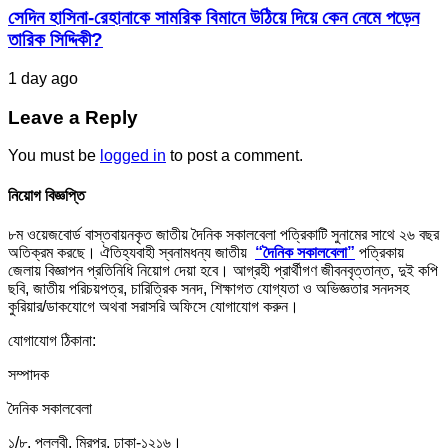
সেদিন হাসিনা-রেহানাকে সামরিক বিমানে উঠিয়ে দিয়ে কেন নেমে পড়েন
তারিক সিদ্দিকী?
1 day ago
Leave a Reply
You must be
logged in
to post a comment.
নিয়োগ বিজ্ঞপ্তি
৮ম ওয়েজবোর্ড বাস্তবায়নকৃত জাতীয় দৈনিক সকালবেলা পত্রিকাটি সুনামের সাথে ২৬ বছর
অতিক্রম করছে। ঐতিহ্যবাহী স্বনামধন্য জাতীয়
“দৈনিক সকালবেলা”
পত্রিকায়
জেলায় বিজ্ঞাপন প্রতিনিধি নিয়োগ দেয়া হবে। আগ্রহী প্রার্থীগণ জীবনবৃত্তান্ত, দুই কপি
ছবি, জাতীয় পরিচয়পত্র, চারিত্রিক সনদ, শিক্ষাগত যোগ্যতা ও অভিজ্ঞতার সনদসহ
কুরিয়ার/ডাকযোগে অথবা সরাসরি অফিসে যোগাযোগ করুন।
যোগাযোগ ঠিকানা:
সম্পাদক
দৈনিক সকালবেলা
১/৮, পল্লবী, মিরপুর, ঢাকা-১২১৬।