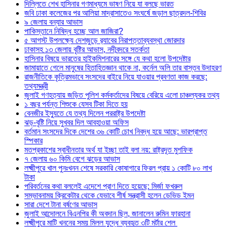
দিল্লিতে শেখ হাসিনার গণমাধ্যমে ভাষণ নিয়ে যা বলছে ভারত
জবি ঢাকা কলেজের পর আলিয়া মাদ্রাসাতেও সংঘর্ষে জড়াল ছাত্রদল-শিবির
৯ জেলায় বন্যার আভাস
পাকিস্তানে নিষিদ্ধ হচ্ছে আল জাজিরা?
৫ আগস্ট উপলক্ষ্যে দেশজুড়ে র‌্যাবের নিরাপত্তাব্যবস্থা জোরদার
ঢাকাসহ ১৩ জেলায় বৃষ্টির আভাস, নদীবন্দরে সতর্কতা
হাসিনার বিষয়ে ভারতের হাইকমিশনারের সঙ্গে যে কথা হলো উপদেষ্টার
জামায়াতে গেলে মানুষের হিতাহিতজ্ঞান থাকে না, কর্নেল অলি তার বাস্তব উদাহরণ
রাজনীতিকে কৃত্রিমভাবে সংসদের বাইরে নিয়ে যাওয়ার প্রবণতা কাজ করছে:
তথ্যমন্ত্রী
জুলাই গণহত্যায় জড়িত পুলিশ কর্মকর্তাদের বিষয়ে বেরিয়ে এলো চাঞ্চল্যকর তথ্য
১ বছর পর্যন্ত শিশুকে যেসব টিকা দিতে হয়
বেনজীর ইস্যুতে যে তথ্য দিলেন পররাষ্ট্র উপদেষ্টা
ঝড়-বৃষ্টি নিয়ে সুখবর দিল আবহাওয়া অফিস
বর্তমান সংসদের দিকে দেশের ৩৬ কোটি চোখ নিবদ্ধ হয়ে আছে: ভারপ্রাপ্ত
স্পিকার
মতপ্রকাশের স্বাধীনতার অর্থ যা ইচ্ছা তাই বলা নয়: রাষ্ট্রদূত মুশফিক
৭ জেলায় ৬০ কিমি বেগে ঝড়ের আভাস
লক্ষ্মীপুরে খাল পুনঃখনন শেষে সরকারি কোষাগারে ফিরল প্রায় ১ কোটি ৮০ লাখ
টাকা
পরিবর্তনের কথা বললেই এদেশে প্রাণ দিতে হয়েছে: মির্জা ফখরুল
সম্ভাবনাময় ক্রিকেটার থেকে যেভাবে শীর্ষ সন্ত্রাসী হলেন ডেভিড ইমন
সারা দেশে টানা বর্ষণের আভাস
জুলাই আন্দোলনে বিএনপির কী অবদান ছিল, জানালেন রুমিন ফারহানা
লক্ষ্মীপুরে মাটি খননের সময় মিলল যুদ্ধে ব্যবহৃত ৩টি মর্টার শেল