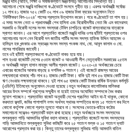
মঞ্জুরি দাবি (আইন, শিক্ষা ও সমাজকল্যাণ মন্ত্রণালয়) আলোচনার সিদ্ধান্ত হয়।
আলোচনা শেষে মঞ্জুরি দাবিগুলো কণ্ঠভোটে সংসদে গৃহীত হয়। এরপর অর্থমন্ত্রী সর্বোচ্চ
১২ লাখ ৪১ হাজার ৭৫২ কোটি ৩২ লাখ ০৯ হাজার টাকা ব্যয়ের অনুমোদন নিতে
‘নির্দিষ্টকরণ বিল-২০২৪’ পাসের প্রস্তাব উত্থাপন করেন। পরে কণ্ঠভোটে তা পাস হয়।
এ সময় সংসদ নেতা ও প্রধানমন্ত্রী শেখ হাসিনা এবং বিরোধীদলীয় নেতা জি এম কাদেরসহ
সরকারি ও বিরোধী দলের সংসদ সদস্যরা টেবিল চাপড়িয়ে বাজেট বাস্তবায়নের যাত্রাকে
স্বাগত জানান। এর আগে প্রস্তাবিত বাজেটে মঞ্জুরি দাবির ওপর ছাঁটাই প্রস্তাবের ওপর
আলোচনায় অংশ নেন বিরোধী দল জাতীয় পার্টির সংসদ সদস্য হাফিজ উদ্দিন আহমেদ ও
হামিদুল হক খন্দকার এবং স্বতন্ত্র সংসদ সদস্য পংকজ নাথ, মো. আবুল কালাম ও মো.
নাসের শাহরিয়ায় জাহেদী।
তবে ওই ছাঁটাই প্রস্তাবগুলো কণ্ঠভোটে নাকচ হয়ে যায়।
পাস হওয়া বাজেটটি দেশের ৫৩তম বাজেট ও আওয়ামী লীগ নেতৃত্বাধীন সরকারের ২৫তম
ও অর্থমন্ত্রী আবুল হাসান মাহমুদ আলীর প্রথম বাজেট। ২০২৩-২৪ অর্থবছরের চেয়ে
এবারের বাজেটের আকার বাড়ছে ৪ দশমিক ৬ শতাংশ। এই বাজেটে রাজস্ব আয়ের
লক্ষ্যমাত্রা থাকছে পাঁচ লাখ ৪১ হাজার কোটি টাকা। বাকি দুই লাখ ৫৬ হাজার কোটি টাকা
ঋণ নেওয়ার লক্ষ্যমাত্রা থাকবে। দুই লাখ ৬৫ হাজার কোটি টাকার বার্ষিক উন্নয়ন কর্মসূচি
(এডিপি) ইতিমধ্যে অনুমোদন দেওয়া হয়েছে।নতুন অর্থবছরে কালোটাকার মালিকরা
আয়ের উৎস সম্পর্কে প্রশ্নের সম্মুখীন না হয়েই তাদের অঘোষিত সম্পদকে বৈধ করার
সুযোগ পাচ্ছেন। প্রস্তাবিত বাজেট অনুযায়ী দেশের প্রচলিত আইন যা-ই থাকুক, কোনো
করদাতা ফ্ল্যাট, জমির পাশাপাশি নগদ অর্থসহ স্থাবর সম্পত্তির জন্য ১৫ শতাংশ কর দিলে
কোনো কর্তৃপক্ষ কোনো প্রশ্ন তুলতে পারবে না। সংসদের ভেতরে-বাইরে কঠোর
সমালোচনা সত্ত্বেও প্রস্তাবটি বহাল রাখা হয়েছে।নতুন অর্থবছরে সংসদ সদস্যদের
শুল্কমুক্ত গাড়ি আমদানির সুবিধা বহাল থাকছে। প্রস্তাবিত বাজেটে সংসদ সদস্যদের
গাড়ি আমদানিতে শুল্কমুক্ত সুবিধা কাটছাঁট করে ২৫ শতাংশ শুল্ক ও ১৫ শতাংশ ভ্যাট
আরোপের প্রস্তাব করা হয়। কিন্তু তাদের শুল্কমুক্ত সুবিধায় গাড়ি আমদানি বাতিল