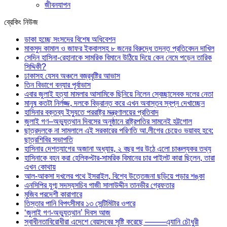
জীবনযাপন
ব্রেকিং নিউজ
ডাকা হচ্ছে সংসদের বিশেষ অধিবেশন
মাকসুদ কামাল ও জাফর ইকবালসহ ৮ জনের বিরুদ্ধে তদন্ত প্রতিবেদন দাখিল
সেদিন হাসিনা-রেহানাকে সামরিক বিমানে উঠিয়ে দিয়ে কেন নেমে পড়েন তারিক
সিদ্দিকী?
ঢাকাসহ যেসব অঞ্চলে বজ্রবৃষ্টির আভাস
তিন বিভাগে বন্যার পূর্বাভাস
এবার জুলাই হত্যা মামলার আসামিকে ছিনিয়ে নিলেন স্বেচ্ছাসেবক দলের নেতা
মানুষ কতটা নির্লজ্জ, দলকে বিভ্রান্ত করে এখন অবাস্তব স্বপ্ন দেখাচ্ছেন
হাসিনার বক্তব্য ইস্যুতে পররাষ্ট্র মন্ত্রণালয়ের প্রতিবাদ
জুলাই গণ–অভ্যুত্থান দিবসের অনুষ্ঠানে রাষ্ট্রপতির সামনেই হট্টগোল
ছাত্রদলকে না সামলালে এই সরকারের পরিণতি আ.লীগের চেয়েও ভয়াবহ হবে:
ছাত্রশিবির সভাপতি
হাসিনার দেশত্যাগের অজানা অধ্যায়, ২ বছর পর উঠে এলো চাঞ্চল্যকর তথ্য
হাসিনাকে বহন করা হেলিকপ্টার-সামরিক বিমানের চার পাইলট কারা ছিলেন, তারা
এখন কোথায়
আল-আকসা দখলের পথে ইসরাইল, বিশ্বে উত্তেজনা ছড়িয়ে পড়ার শঙ্কা
এনসিপির যুগ্ম সদস্যসচিব গাজী সালাউদ্দীন তানভীর গ্রেফতার
মুজিব পরদেশী কারাগারে
তিস্তার পানি বিপৎসীমার ১৩ সেন্টিমিটার ওপরে
‘জুলাই গণ-অভ্যুত্থান’ দিবস আজ
স্বাধীনতাবিরোধীরা এদেশে বেয়াদবের সৃষ্টি করেছে ——–এ্যানি চৌধুরী