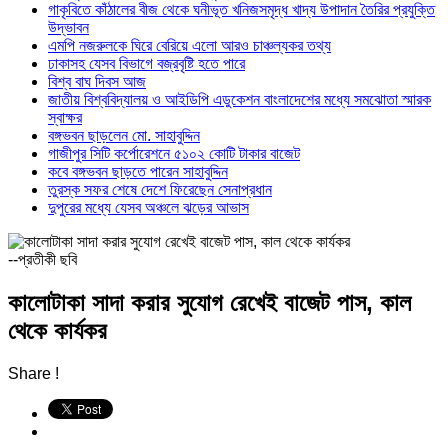
গাকৃবিতে কাঁঠালের বীজ থেকে ঘনীভূত খনিজসমৃদ্ধ খাদ্য উপাদান তৈরির প্রযুক্তি
উদ্ভাবন
এমপি নজরুলকে ঘিরে বেরিয়ে এলো আরও চাঞ্চল্যকর তথ্য
ঢাকাসহ যেসব বিভাগে বজ্রবৃষ্টি হতে পারে
বিশ্ব বাঘ দিবস আজ
জাতীয় বিশ্ববিদ্যালয় ও আইডিপি এডুকেশন বাংলাদেশের মধ্যে সমঝোতা স্মারক
স্বাক্ষর
বঙ্গভবন ছাড়লেন মো. সাহাবুদ্দিন
গাজীপুর সিটি কর্পোরেশনে ৫১০২ কোটি টাকার বাজেট
কবে বঙ্গভবন ছাড়তে পারেন সাহাবুদ্দিন
তুরস্ক সফর শেষে দেশে ফিরেছেন সেনাপ্রধান
দুপুরের মধ্যে যেসব অঞ্চলে ঝড়ের আভাস
--প্রতীকী ছবি
কালোটাকা সাদা করার সুযোগ রেখেই বাজেট পাস, কাল
থেকে কার্যকর
Share !