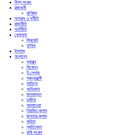
বিশ্ব সংবাদ
রাজধানী
বাণিজ্য
অপরাধ ও দূর্নীতি
রাজনীতি
অর্থনীতি
খেলাধুলা
ক্রিকেট
ফুটবল
ইসলাম
অন্যান্য
স্বাস্থ্য
বিনোদন
ই-পেপার
শ্রদ্ধাঞ্জলী
সাহিত্য
অভিনন্দন
মানববন্ধন
দুর্ঘটনা
আবহাওয়া
নিয়মিত-কলাম
জনতার-কলাম
কবিতা
প্রতিবেদন
কৃষি সংবাদ