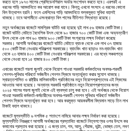
করতে হলে ১৯৭৩ সালের প্রেসিডেনশিয়াল অর্ডার সংশোধন করতে হবে। এরপরই এ
ধরনের গাড়ি আমদানিতে কর আরোপ করা যাবে। কিন্তু এখনো সংসদে এ ধরনের কোনো
বিল উত্থাপন হয়নি। ফলে এমপিদের গাড়ি আমদানিতে শুল্কমুক্ত সুবিধা বহালই
থাকছে। তবে আগামীতে এসংক্রান্ত বিল পাসের নীতিগত সিদ্ধান্ত রয়েছে।
নতুন অর্থবছরের বাজেটে সামগ্রিক ঘাটতি ধরা হয়েছে দুই লাখ ৫৬ হাজার কোটি টাকা।
বাজেট ঘাটতি মেটাতে বৈদেশিক উৎস থেকে ৯০ হাজার ৭০০ কোটি টাকা এবং অভ্যন্তরীণ
উৎস থেকে এক লাখ ৬০ হাজার ৯০০ কোটি টাকা সংগ্রহের লক্ষ্য নির্ধারণ করেছে
সরকার। আগামী অর্থবছরের বাজেটে ঘাটতি মেটাতে ব্যাংক থেকে এক লাখ ৩৭ হাজার
৫০০ কোটি টাকা নেওয়ার পরিকল্পনা সরকারের। ব্যাংকিং খাত ছাড়াও নন-ব্যাংকিং খাত
থেকে ২৩ হাজার ৪০০ কোটি টাকা নেওয়ার পরিকল্পনা সরকারের। এর মধ্যে সঞ্চয়পত্র
থেকে নেওয়া হবে ১৫ হাজার ৪০০ কোটি টাকা।
এবারের বাজেটে পয়লা জুলাই থেকে নিয়োগ পাওয়া সরকারি কর্মকর্তাদের অবসর-পরবর্তী
পেনশন-সুবিধার পরিবর্তে সর্বজনীন পেনশন স্কিমে অন্তর্ভুক্ত করার সুযোগ থাকছে।
স্বায়ত্তশাসিত ও রাষ্ট্রীয় মালিকানাধীন প্রতিষ্ঠানের নতুন নিয়োগপ্রাপ্তদের এই স্কিমের
আওতায় আনা হয়েছে। অন্যান্য সরকারি প্রতিষ্ঠানে নতুন নিয়োগপ্রাপ্তদের জন্য
২০২৫ সালের পয়লা জুলাই থেকে এই ব্যবস্থা চালু করা হবে। এই অর্থবছর থেকে নিয়োগ
পাওয়া সরকারি কর্মকর্তা-কর্মচারীদের অবসর-পরবর্তী পেনশন সুবিধার পরিবর্তে সর্বজনীন
পেনশন স্কিমে অন্তর্ভুক্ত করা হবে। আর করমুক্ত আয়করসীমা বিদ্যমান সাড়ে তিন লাখ
টাকাই বহাল থাকবে।
বাজেটে মূল্যস্ফীতি ৬ দশমিক ৫ শতাংশে নামিয়ে আনার লক্ষ্য নির্ধারণ করা হয়েছে।
মূল্যস্ফীতি নিয়ন্ত্রণে আগামী অর্থবছরের প্রস্তাবিত বাজেটে নিত্যপণ্যের ওপর উৎসে কর
কমানোর প্রস্তাব করা হয়েছে। এ জন্য চাল, গম, আলু, পেঁয়াজ, ভুট্টা, ভোজ্য তেল, লবণ