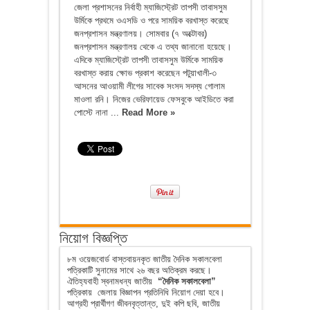
জেলা প্রশাসনের নির্বাহী ম্যাজিস্ট্রেট তাপসী তাবাসসুম
উর্মিকে প্রথমে ওএসডি ও পরে সাময়িক বরখাস্ত করেছে
জনপ্রশাসন মন্ত্রণালয়। সোমবার (৭ অক্টোবর)
জনপ্রশাসন মন্ত্রণালয় থেকে এ তথ্য জানানো হয়েছে।
এদিকে ম্যাজিস্ট্রেট তাপসী তাবাসসুম উর্মিকে সাময়িক
বরখাস্ত করায় ক্ষোভ প্রকাশ করেছেন পটুয়াখালী-৩
আসনের আওয়ামী লীগের সাবেক সংসদ সদস্য গোলাম
মাওলা রনি। নিজের ভেরিফায়েড ফেসবুকে আইডিতে করা
পোস্টে নানা ...
Read More »
নিয়োগ বিজ্ঞপ্তি
৮ম ওয়েজবোর্ড বাস্তবায়নকৃত জাতীয় দৈনিক সকালবেলা
পত্রিকাটি সুনামের সাথে ২৬ বছর অতিক্রম করছে।
ঐতিহ্যবাহী স্বনামধন্য জাতীয়
“দৈনিক সকালবেলা”
পত্রিকায় জেলায় বিজ্ঞাপন প্রতিনিধি নিয়োগ দেয়া হবে।
আগ্রহী প্রার্থীগণ জীবনবৃত্তান্ত, দুই কপি ছবি, জাতীয়