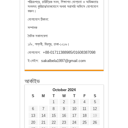
পরিচয়পত্র, চারিত্রিক সনদ, শিক্ষাগত যোগ্যতা ও অভিজ্ঞতার
সনদসহ কুরিয়ার/ডাকযোগে অথবা সরাসরি অফিসে যোগাযোগ
করুন।
যোগাযোগ ঠিকানা:
সম্পাদক
দৈনিক সকালবেলা
১/৮, পল্লবী, মিরপুর, ঢাকা-১২১৬।
যোগাযোগ: +88-01711388985/01608387098
ই-মেইল: sakalbela1997@gmail.com
আর্কাইভ
October 2024
S
M
T
W
T
F
S
1
2
3
4
5
6
7
8
9
10
11
12
13
14
15
16
17
18
19
20
21
22
23
24
25
26