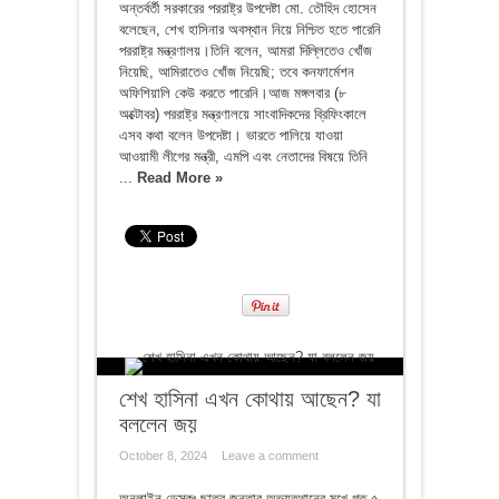
অন্তর্বর্তী সরকারের পররাষ্ট্র উপদেষ্টা মো. তৌহিদ হোসেন
বলেছেন, শেখ হাসিনার অবস্থান নিয়ে নিশ্চিত হতে পারেনি
পররাষ্ট্র মন্ত্রণালয়।তিনি বলেন, আমরা দিল্লিতেও খোঁজ
নিয়েছি, আমিরাতেও খোঁজ নিয়েছি; তবে কনফার্মেশন
অফিশিয়ালি কেউ করতে পারেনি।আজ মঙ্গলবার (৮
অক্টোবর) পররাষ্ট্র মন্ত্রণালয়ে সাংবাদিকদের ব্রিফিংকালে
এসব কথা বলেন উপদেষ্টা। ভারতে পালিয়ে যাওয়া
আওয়ামী লীগের মন্ত্রী, এমপি এবং নেতাদের বিষয়ে তিনি
...
Read More »
শেখ হাসিনা এখন কোথায় আছেন? যা
বললেন জয়
October 8, 2024
Leave a comment
অনলাইন ডেস্কঃ ছাত্র-জনতার অভ্যুত্থানের মুখে গত ৫