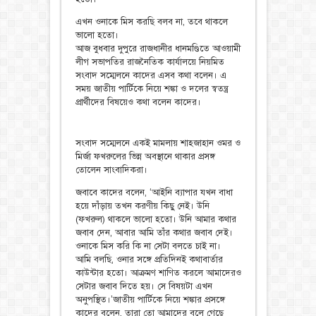
এখন ওনাকে মিস করছি বলব না, তবে থাকলে
ভালো হতো।
আজ বুধবার দুপুরে রাজধানীর ধানমণ্ডিতে আওয়ামী
লীগ সভাপতির রাজনৈতিক কার্যালয়ে নিয়মিত
সংবাদ সম্মেলনে কাদের এসব কথা বলেন। এ
সময় জাতীয় পার্টিকে নিয়ে শঙ্কা ও দলের স্বতন্ত্র
প্রার্থীদের বিষয়েও কথা বলেন কাদের।
সংবাদ সম্মেলনে একই মামলায় শাহজাহান ওমর ও
মির্জা ফখরুলের ভিন্ন অবস্থানে থাকার প্রসঙ্গ
তোলেন সাংবাদিকরা।
জবাবে কাদের বলেন, ‘আইনি ব্যাপার যখন বাধা
হয়ে দাঁড়ায় তখন করণীয় কিছু নেই। উনি
(ফখরুল) থাকলে ভালো হতো। উনি আমার কথার
জবাব দেন, আবার আমি তাঁর কথার জবাব দেই।
ওনাকে মিস করি কি না সেটা বলতে চাই না।
আমি বলছি, ওনার সঙ্গে প্রতিদিনই কথাবার্তার
কাউন্টার হতো। আক্রমণ শাণিত করলে আমাদেরও
সেটার জবাব দিতে হয়। সে বিষয়টা এখন
অনুপস্থিত।’জাতীয় পার্টিকে নিয়ে শঙ্কার প্রসঙ্গে
কাদের বলেন, তারা তো আমাদের বলে গেছে