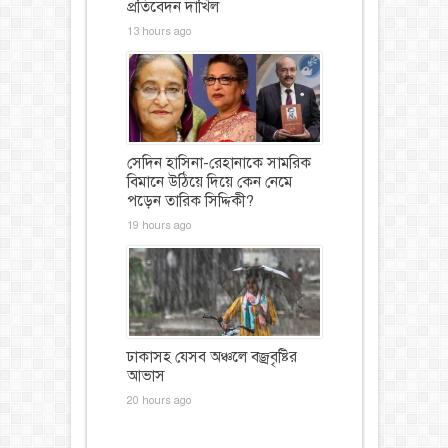
প্রতিবেদন দাখিল
13 hours ago
সেদিন হাসিনা-রেহানাকে সামরিক
বিমানে উঠিয়ে দিয়ে কেন নেমে
পড়েন তারিক সিদ্দিকী?
19 hours ago
ঢাকাসহ যেসব অঞ্চলে বজ্রবৃষ্টির
আভাস
20 hours ago