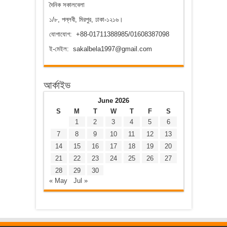
দৈনিক সকালবেলা
১/৮, পল্লবী, মিরপুর, ঢাকা-১২১৬।
যোগাযোগ: +88-01711388985/01608387098
ই-মেইল: sakalbela1997@gmail.com
আর্কাইভ
June 2026
S
M
T
W
T
F
S
1
2
3
4
5
6
7
8
9
10
11
12
13
14
15
16
17
18
19
20
21
22
23
24
25
26
27
28
29
30
« May
Jul »