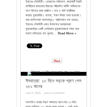
ইরানের নৌবাহিনী। তেহরানের অভিযোগ, জাহাজটি ইরানি
বাণিজ্যিক জাহাজের বিরুদ্ধে পরিচালিত মার্কিন অভিযানের
অংশ হিসেবে কাজ করছিল। তবে এ দাবি অস্বীকার
করেছে যুক্তরাষ্ট্র। বলেছে, ইরান মিথ্যা তথ্য ছড়াচ্ছে।
খবর বার্তাসংস্থা আনাদোলুর। প্রতিবেদনে বলা হয়েছে,
ইরানের নৌবাহিনী ওমান উপসাগরে অবস্থানরত
যুক্তরাষ্ট্রের একটি ডেস্ট্রয়ার যুদ্ধজাহাজকে লক্ষ্য করে
হামলা চালিয়েছে বলে বুধবার ...
Read More »
ঈদযাত্রা: ১৩ দিনে সড়কে প্রাণ গেল
২৮১ জনের
June 4, 2026
Leave a comment
অনলাইন ডেস্কঃ ঈদুল আজহার আগে-পরে ১৩ দিনে
সড়ক দুর্ঘটনায় ২৮১ জনের মৃত্যু হয়েছে। একই সঙ্গে