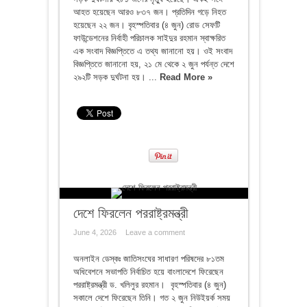
আহত হয়েছেন আরও ৮৩৭ জন। প্রতিদিন গড়ে নিহত
হয়েছেন ২২ জন। বৃহস্পতিবার (৪ জুন) রোড সেফটি
ফাউন্ডেশনের নির্বাহী পরিচালক সাইদুর রহমান স্বাক্ষরিত
এক সংবাদ বিজ্ঞপ্তিতে এ তথ্য জানানো হয়। ওই সংবাদ
বিজ্ঞপ্তিতে জানানো হয়, ২১ মে থেকে ২ জুন পর্যন্ত দেশে
২৯২টি সড়ক দুর্ঘটনা হয়। ...
Read More »
দেশে ফিরলেন পররাষ্ট্রমন্ত্রী
June 4, 2026
Leave a comment
অনলাইন ডেস্কঃ জাতিসংঘের সাধারণ পরিষদের ৮১তম
অধিবেশনে সভাপতি নির্বাচিত হয়ে বাংলাদেশে ফিরেছেন
পররাষ্ট্রমন্ত্রী ড. খলিলুর রহমান। বৃহস্পতিবার (৪ জুন)
সকালে দেশে ফিরেছেন তিনি। গত ২ জুন নিউইয়র্ক সময়