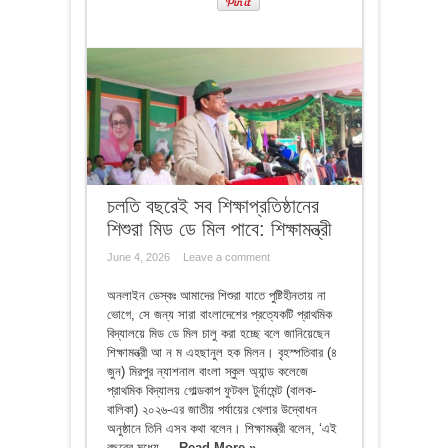
চলতি বছরেই সব শিক্ষাপ্রতিষ্ঠানের
শিশুরা মিড ডে মিল পাবে: শিক্ষামন্ত্রী
June 4, 2026
Leave a comment
অনলাইন ডেস্কঃ আমাদের শিশুরা যাতে পুষ্টিহীনতায় না
ভোগে, সে জন্য সারা বাংলাদেশের প্রত্যেকটি প্রাথমিক
বিদ্যালয়ে মিড ডে মিল চালু করা হচ্ছে বলে জানিয়েছেন
শিক্ষামন্ত্রী আ ন ম এহছানুল হক মিলন। বৃহস্পতিবার (৪
জুন) মিরপুর ন্যাশনাল বাংলা স্কুল অ্যান্ড কলেজে
প্রাথমিক বিদ্যালয় গোল্ডকাপ ফুটবল টুর্নামেন্ট (বালক-
বালিকা) ২০২৬-এর জাতীয় পর্যায়ের খেলার উদ্বোধন
অনুষ্ঠানে তিনি এসব কথা বলেন। শিক্ষামন্ত্রী বলেন, ‘এই
বছরের মধ্যে ...
Read More »