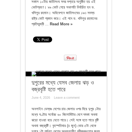
সকাল ১০টায় জাতিসংঘ সদর দপ্তরে অনুষ্ঠিত হয় এই
ভোটগ্রহণ। ৯৯ ভোট পেয়ে সভাপতি নির্বাচিত হন ড.
খলিলুর রহমান। অধিবেশনে জাতিসংঘের ১৯৩ সদস্য
রাষ্ট্র ভোট প্রদান করে। এই পদে ড. খলিলুর রহমানের
প্রতিদ্বন্দ্বী ...
Read More »
দুপুরের মধ্যে যেসব জেলায় ঝড় ও
বজ্রবৃষ্টি হতে পারে
June 4, 2026
Leave a comment
অনলাইন ডেস্কঃ দেশের চার জেলার ওপর দিয়ে দুপুর ১টার
মধ্যে ঘণ্টায় সর্বোচ্চ ৬০ কিলোমিটার বেগে দমকা অথবা
ঝড়ো হাওয়া বয়ে যেতে পারে। সেই সঙ্গে হতে পারে বৃষ্টি
অথবা বজ্রবৃষ্টি। বৃহস্পতিবার (৪ জুন) ভোর ৫টা থেকে
দুপুরে ১টা পর্যন্ত দেশের অভ্যন্তরীণ নদীবন্দরগুলোর জন্য