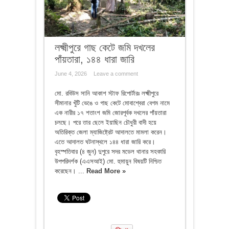
লক্ষ্মীপুরে গাছ কেটে জমি দখলের
পাঁয়তারা, ১৪৪ ধারা জারি
June 4, 2026
Leave a comment
মো. রবিউস সানি আকাশ স্টাফ রিপোর্টারঃ লক্ষ্মীপুরে
সীমানার খুঁটি ভেঙে ও গাছ কেটে মোবাশ্বেরা বেগম নামে
এক নারীর ১৭ শতাংশ জমি জোরপূর্বক দখলের পাঁয়তারা
চলছে। পরে তার ছেলে ইয়াছিন চৌধুরী বাদী হয়ে
অতিরিক্ত জেলা ম্যাজিষ্ট্রেট আদালতে মামলা করেন।
এতে আদালত ঘটনাস্থলে ১৪৪ ধারা জারি করে।
বৃহস্পতিবার (৪ জুন) দুপুরে সদর মডেল থানার সহকারি
উপপরিদর্শক (এএসআই) মো. হুমায়ুন বিষয়টি নিশ্চিত
করেছেন। ...
Read More »