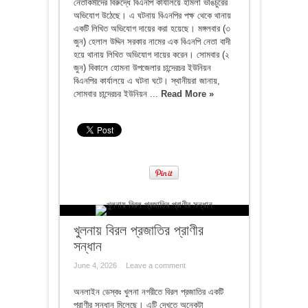
নেতাকর্মীদের বিরুদ্ধে বিএনপি কার্যালয়ে হামলা ভাঙচুরের
অভিযোগ উঠেছে। এ ঘটনায় বিএনপির পক্ষ থেকে থানায়
একটি লিখিত অভিযোগ দায়ের করা হয়েছে। মঙ্গলবার (৩
জুন) হেলাল উদ্দিন সরকার নামের এক বিএনপি নেতা বাদী
হয়ে থানায় লিখিত অভিযোগ দায়ের করেন। সোমবার (২
জুন) বিকালে হোমনা উপজেলার চান্দেরচর ইউনিয়ন
বিএনপির কার্যালয়ে এ ঘটনা ঘটে। স্থানীয়রা জানায়,
সোমবার চান্দেরচর ইউনিয়ন ...
Read More »
খুলনায় বিরল প্রজাতির প্রাণীর
সন্ধান
June 4, 2026
Leave a comment
অনলাইন ডেস্কঃ খুলনা নগরীতে বিরল প্রজাতির একটি
প্রাণীর সন্ধান মিলেছে। এটি দেখতে অনেকটা