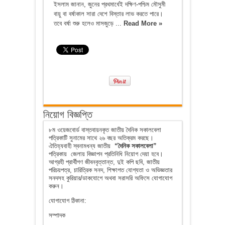
ইসলাম জানান, জুনের প্রথমার্ধেই দক্ষিণ-পশ্চিম মৌসুমী
বায়ু বা বর্ষাকাল সারা দেশে বিস্তার লাভ করতে পারে।
তবে বর্ষা শুরু হলেও মাসজুড়ে ...
Read More »
নিয়োগ বিজ্ঞপ্তি
৮ম ওয়েজবোর্ড বাস্তবায়নকৃত জাতীয় দৈনিক সকালবেলা
পত্রিকাটি সুনামের সাথে ২৬ বছর অতিক্রম করছে।
ঐতিহ্যবাহী স্বনামধন্য জাতীয়
“দৈনিক সকালবেলা”
পত্রিকায় জেলায় বিজ্ঞাপন প্রতিনিধি নিয়োগ দেয়া হবে।
আগ্রহী প্রার্থীগণ জীবনবৃত্তান্ত, দুই কপি ছবি, জাতীয়
পরিচয়পত্র, চারিত্রিক সনদ, শিক্ষাগত যোগ্যতা ও অভিজ্ঞতার
সনদসহ কুরিয়ার/ডাকযোগে অথবা সরাসরি অফিসে যোগাযোগ
করুন।
যোগাযোগ ঠিকানা:
সম্পাদক