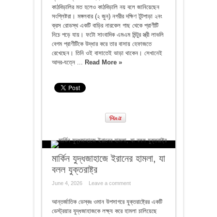
কাঠবিড়ালির মত হলেও কাঠবিড়ালি নয় বলে জানিয়েছেন
সংশ্লিষ্টরা। মঙ্গলবার (২ জুন) নগরীর দক্ষিণ টুটপাড়া ২নং
ক্রস রোডস্থ একটি বাড়ির নারকেল গাছ থেকে প্রাণীটি
নিচে পড়ে যায়। ফটো সাংবাদিক এমএম মিন্টুর স্ত্রী লাভলি
বেগম প্রাণীটিকে উদ্ধার করে তার বাসায় হেফাজতে
রেখেছেন। তিনি ওই বাসাতেই ভাড়া থাকেন। সেখানেই
আদর-যত্নে ...
Read More »
মার্কিন যুদ্ধজাহাজে ইরানের হামলা, যা
বলল যুক্তরাষ্ট্র
June 4, 2026
Leave a comment
আন্তর্জাতিক ডেস্কঃ ওমান উপসাগরে যুক্তরাষ্ট্রের একটি
ডেস্ট্রয়ার যুদ্ধজাহাজকে লক্ষ্য করে হামলা চালিয়েছে