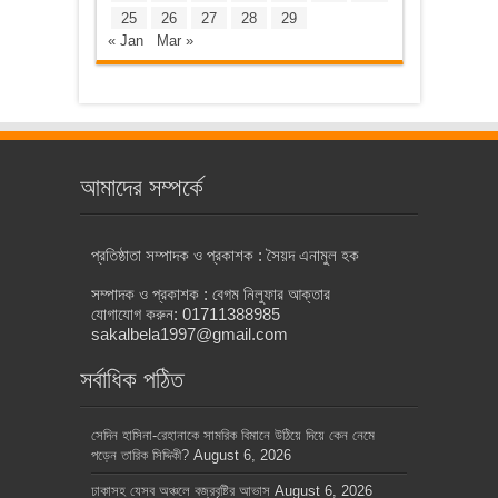
25
26
27
28
29
« Jan
Mar »
আমাদের সম্পর্কে
প্রতিষ্ঠাতা সম্পাদক ও প্রকাশক : সৈয়দ এনামুল হক
সম্পাদক ও প্রকাশক : বেগম নিলুফার আক্তার
যোগাযোগ করুন: 01711388985
sakalbela1997@gmail.com
সর্বাধিক পঠিত
সেদিন হাসিনা-রেহানাকে সামরিক বিমানে উঠিয়ে দিয়ে কেন নেমে
পড়েন তারিক সিদ্দিকী?
August 6, 2026
ঢাকাসহ যেসব অঞ্চলে বজ্রবৃষ্টির আভাস
August 6, 2026