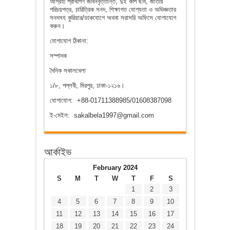
আগ্রহী প্রার্থীগণ জীবনবৃত্তান্ত, দুই কপি ছবি, জাতীয়
পরিচয়পত্র, চারিত্রিক সনদ, শিক্ষাগত যোগ্যতা ও অভিজ্ঞতার
সনদসহ কুরিয়ার/ডাকযোগে অথবা সরাসরি অফিসে যোগাযোগ
করুন।
যোগাযোগ ঠিকানা:
সম্পাদক
দৈনিক সকালবেলা
১/৮, পল্লবী, মিরপুর, ঢাকা-১২১৬।
যোগাযোগ: +88-01711388985/01608387098
ই-মেইল: sakalbela1997@gmail.com
আর্কাইভ
February 2024
S
M
T
W
T
F
S
1
2
3
4
5
6
7
8
9
10
11
12
13
14
15
16
17
18
19
20
21
22
23
24