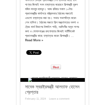
অনলাইন ডেস্কঃ প্রধানমন্ত্রী শেখ হাসিনার কাছে তিন
পণ্যের জিআই সনদ হস্তান্তর করেছেন শিল্পমন্ত্রী নূরুল
মজিদ মাহমুদ হুমায়ূন। আজ রবিবার সকাল ১০টায়
প্রধানমন্ত্রীর কার্যালয়ে মন্ত্রিসভার বৈঠকের শুরুতেই
এগুলো হস্তান্তর করা হয়। সভায় সভাপতিত্ব করেন
শেখ হাসিনা। বৈঠকের শুরুতে শিল্প মন্ত্রণালয়ের নকশা ও
ট্রেড মার্ক বিভাগের টাঙ্গাইল শাড়ি, নরসিংদীর অমৃত সাগর
কলা ও গোপালগঞ্জের রসগোল্লার জিআই সার্টিফিকেট
প্রধানমন্ত্রীর কাছে হস্তান্তর করেন শিল্পমন্ত্রী। ...
Read More »
সাবেক স্বরাষ্ট্রমন্ত্রী আলতাফ হোসেন
গ্রেপ্তার
February 11, 2024
Leave a comment