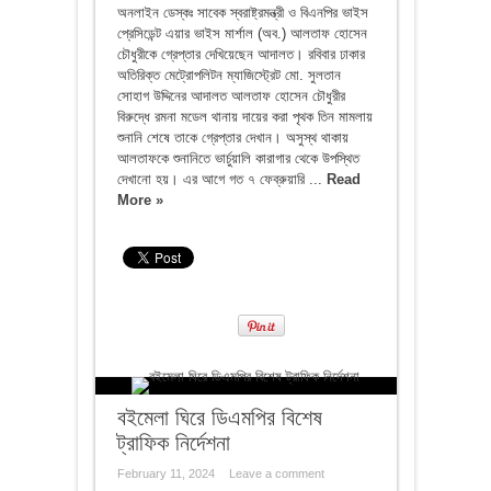
অনলাইন ডেস্কঃ সাবেক স্বরাষ্ট্রমন্ত্রী ও বিএনপির ভাইস
প্রেসিডেন্ট এয়ার ভাইস মার্শাল (অব.) আলতাফ হোসেন
চৌধুরীকে গ্রেপ্তার দেখিয়েছেন আদালত। রবিবার ঢাকার
অতিরিক্ত মেট্রোপলিটন ম্যাজিস্ট্রেট মো. সুলতান
সোহাগ উদ্দিনের আদালত আলতাফ হোসেন চৌধুরীর
বিরুদ্ধে রমনা মডেল থানায় দায়ের করা পৃথক তিন মামলায়
শুনানি শেষে তাকে গ্রেপ্তার দেখান। অসুস্থ থাকায়
আলতাফকে শুনানিতে ভার্চুয়ালি কারাগার থেকে উপস্থিত
দেখানো হয়। এর আগে গত ৭ ফেব্রুয়ারি ...
Read
More »
বইমেলা ঘিরে ডিএমপির বিশেষ
ট্রাফিক নির্দেশনা
February 11, 2024
Leave a comment