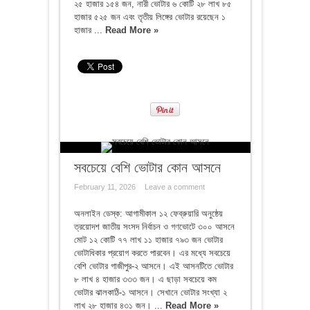
২৫ হাজার ১৫৪ জন, নারী ভোটার ৬ কোটি ২৮ লাখ ৮৫
হাজার ৫২৫ জন এবং তৃতীয় লিঙ্গের ভোটার রয়েছেন ১
হাজার ...
Read More »
সবচেয়ে বেশি ভোটার কোন আসনে
February 11, 2026
Leave a comment
অনলাইন ডেস্ক: আগামীকাল ১২ ফেব্রুয়ারি অনুষ্ঠেয়
ত্রয়োদশ জাতীয় সংসদ নির্বাচন ও গণভোটে ৩০০ আসনে
মোট ১২ কোটি ৭৭ লাখ ১১ হাজার ৭৯৩ জন ভোটার
ভোটাধিকার প্রয়োগ করতে পারবেন। এর মধ্যে সবচেয়ে
বেশি ভোটার গাজীপুর-২ আসনে। এই আসনটিতে ভোটার
৮ লাখ ৪ হাজার ৩৩৩ জন। এ ছাড়া সবচেয়ে কম
ভোটার ঝালকাঠি-১ আসনে। সেখানে ভোটার সংখ্যা ২
লাখ ২৮ হাজার ৪৩১ জন। ...
Read More »