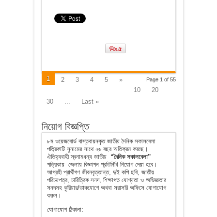
1
2
3
4
5
»
Page 1 of 55
10
20
30
...
Last »
নিয়োগ বিজ্ঞপ্তি
৮ম ওয়েজবোর্ড বাস্তবায়নকৃত জাতীয় দৈনিক সকালবেলা
পত্রিকাটি সুনামের সাথে ২৬ বছর অতিক্রম করছে।
ঐতিহ্যবাহী স্বনামধন্য জাতীয়
“দৈনিক সকালবেলা”
পত্রিকায় জেলায় বিজ্ঞাপন প্রতিনিধি নিয়োগ দেয়া হবে।
আগ্রহী প্রার্থীগণ জীবনবৃত্তান্ত, দুই কপি ছবি, জাতীয়
পরিচয়পত্র, চারিত্রিক সনদ, শিক্ষাগত যোগ্যতা ও অভিজ্ঞতার
সনদসহ কুরিয়ার/ডাকযোগে অথবা সরাসরি অফিসে যোগাযোগ
করুন।
যোগাযোগ ঠিকানা: