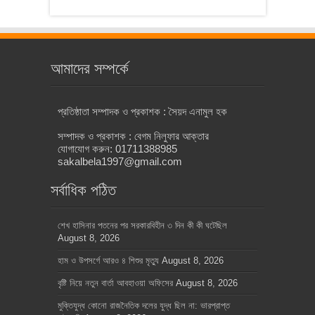
আমাদের সম্পর্কে
প্রতিষ্ঠাতা সম্পাদক ও প্রকাশক : সৈয়দ এনামুল হক
সম্পাদক ও প্রকাশক : বেগম নিলুফার আক্তার
যোগাযোগ করুন: 01711388985
sakalbela1997@gmail.com
সর্বাধিক পঠিত
শেখ হাসিনার পতনের পর সরকারবিহীন ৩ দিন কী কী ঘটেছিল
August 8, 2026
হাম ও উপসর্গে আরও ৪ শিশুর মৃত্যু
August 8, 2026
বৃষ্টি নিয়ে নতুন বার্তা আবহাওয়া অফিসের
August 8, 2026
মুক্তিযুদ্ধ কোনো রাজনৈতিক দলের যুদ্ধ ছিল না: ভারপ্রাপ্ত