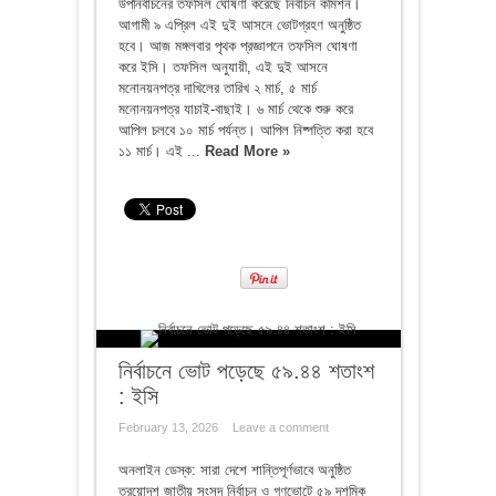
উপনির্বাচনের তফসিল ঘোষণা করেছে নির্বাচন কমিশন।
আগামী ৯ এপ্রিল এই দুই আসনে ভোটগ্রহণ অনুষ্ঠিত
হবে। আজ মঙ্গলবার পৃথক প্রজ্ঞাপনে তফসিল ঘোষণা
করে ইসি। তফসিল অনুযায়ী, এই দুই আসনে
মনোনয়নপত্র দাখিলের তারিখ ২ মার্চ, ৫ মার্চ
মনোনয়নপত্র যাচাই-বাছাই। ৬ মার্চ থেকে শুরু করে
আপিল চলবে ১০ মার্চ পর্যন্ত। আপিল নিষ্পত্তি করা হবে
১১ মার্চ। এই ...
Read More »
নির্বাচনে ভোট পড়েছে ৫৯.৪৪ শতাংশ
: ইসি
February 13, 2026
Leave a comment
অনলাইন ডেস্ক: সারা দেশে শান্তিপূর্ণভাবে অনুষ্ঠিত
ত্রয়োদশ জাতীয় সংসদ নির্বাচন ও গণভোটে ৫৯ দশমিক