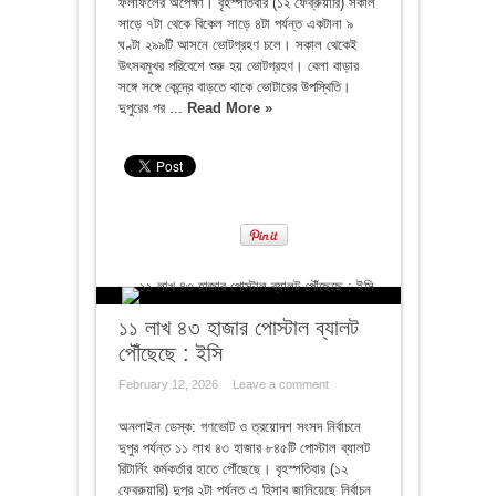
ফলাফলের অপেক্ষা। বৃহস্পতিবার (১২ ফেব্রুয়ারি) সকাল
সাড়ে ৭টা থেকে বিকেল সাড়ে ৪টা পর্যন্ত একটানা ৯
ঘণ্টা ২৯৯টি আসনে ভোটগ্রহণ চলে। সকাল থেকেই
উৎসবমুখর পরিবেশে শুরু হয় ভোটগ্রহণ। বেলা বাড়ার
সঙ্গে সঙ্গে কেন্দ্রে বাড়তে থাকে ভোটারের উপস্থিতি।
দুপুরের পর ...
Read More »
১১ লাখ ৪৩ হাজার পোস্টাল ব্যালট
পৌঁছেছে : ইসি
February 12, 2026
Leave a comment
অনলাইন ডেস্ক: গণভোট ও ত্রয়োদশ সংসদ নির্বাচনে
দুপুর পর্যন্ত ১১ লাখ ৪৩ হাজার ৮৪৫টি পোস্টাল ব্যালট
রিটার্নিং কর্মকর্তার হাতে পৌঁছেছে। বৃহস্পতিবার (১২
ফেব্রুয়ারি) দুপুর ২টা পর্যন্ত এ হিসাব জানিয়েছে নির্বাচন