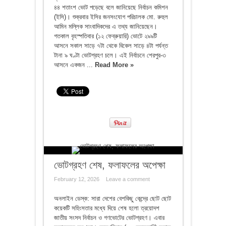
৪৪ শতাংশ ভোট পড়েছে বলে জানিয়েছে নির্বাচন কমিশন
(ইসি)। শুক্রবার ইসির জনসংযোগ পরিচালক মো. রুহুল
আমিন মল্লিক সাংবাদিকদের এ তথ্য জানিয়েছেন।
গতকাল বৃহস্পতিবার (১২ ফেব্রুয়ারি) ভোটে ২৯৯টি
আসনে সকাল সাড়ে ৭টা থেকে বিকেল সাড়ে ৪টা পর্যন্ত
টানা ৯ ঘণ্টা ভোটগ্রহণ চলে। এই নির্বাচনে শেরপুর-৩
আসনে একজন ...
Read More »
ভোটগ্রহণ শেষ, ফলাফলের অপেক্ষা
February 12, 2026
Leave a comment
অনলাইন ডেস্ক: সারা দেশের বেশকিছু কেন্দ্রে ছোট ছোট
কয়েকটি সহিংসতার মধ্যে দিয়ে শেষ হলো ত্রয়োদশ
জাতীয় সংসদ নির্বাচন ও গণভোটের ভোটগ্রহণ। এবার