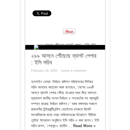
২৯৯ আসনে পৌঁছেছে ব্যালট পেপার
: ইসি সচিব
February 10, 2026
Leave a comment
অনলাইন ডেস্ক: নির্বাচন কমিশন সচিবালয়ের সিনিয়র
সচিব আখতার আহমেদ আজ বলেছেন, ‘দেশের ২৯৯টি
আসনে ব্যালট পেপার পৌঁছে যাওয়ার মধ্য দিয়ে আসন্ন
ত্রয়োদশ জাতীয় সংসদ নির্বাচন ও গণভোটের সব প্রস্তুতি
সম্পন্ন করেছে নির্বাচন কমিশন।’ আজ মঙ্গলবার সকালে
রাজধানীর ইন্টারকন্টিনেন্টাল হোটেলের হলরুমে বিদেশি
সাংবাদিকদের জন্য তথ্য অধিদফতরের উদ্যোগে ‘মিডিয়া
সেন্টার’ উদ্বোধন অনুষ্ঠানে ইসি সচিব এ কথা বলেন। ইসি
সচিব বলেন, ‘শেরপুর-৩ ব্যতীত ...
Read More »