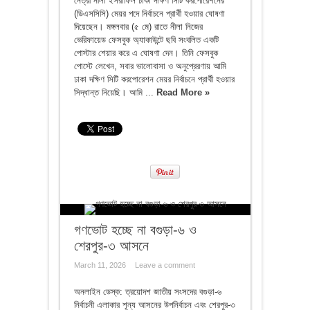
নেত্রী নীলা ইসরাফিল ঢাকা দক্ষিণ সিটি করপোরেশনের
(ডিএসসিসি) মেয়র পদে নির্বাচনে প্রার্থী হওয়ার ঘোষণা
দিয়েছেন। মঙ্গলবার (৫ মে) রাতে নীলা নিজের
ভেরিফায়েড ফেসবুক অ্যাকাউন্টে ছবি সংবলিত একটি
পোস্টার শেয়ার করে এ ঘোষণা দেন। তিনি ফেসবুক
পোস্টে লেখেন, সবার ভালোবাসা ও অনুপ্রেরণায় আমি
ঢাকা দক্ষিণ সিটি করপোরেশন মেয়র নির্বাচনে প্রার্থী হওয়ার
সিদ্ধান্ত নিয়েছি। আমি ...
Read More »
গণভোট হচ্ছে না বগুড়া-৬ ও
শেরপুর-৩ আসনে
March 11, 2026
Leave a comment
অনলাইন ডেস্ক: ত্রয়োদশ জাতীয় সংসদের বগুড়া-৬
নির্বাচনী এলাকার শূন্য আসনের উপনির্বাচন এবং শেরপুর-৩