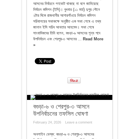
আসনের নির্বাচনে গণভোট থাকছে না বলে জানিয়েছে
নির্বাচন কমিশন (ইসি)। বুধবার (১১ মার্চ) দুপুর পৌনে
২টার দিকে রাজধানীর আগারগাঁওয়ে নির্বাচন কমিশন
সচিবালয়ের সভাকক্ষে অনুষ্ঠিত এক সভা শেষে এ তথ্য
জানান ইসি সচিব আখতার আহমেদ। সভা শেষে
সাংবাদিকদের তিনি বলেন, বগুড়া-৬ আসনের শূন্য পদে
উপনির্বাচন এবং শেরপুর-৩ আসনের ...
Read More
»
বগুড়া-৬ ও শেরপুর-৩ আসনে
উপনির্বাচনের তফসিল ঘোষণা
February 24, 2026
Leave a comment
অনলাইন ডেস্ক: বগুড়া-৬ ও শেরপুর-৩ আসনের