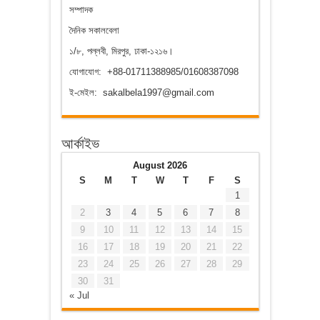
সম্পাদক
দৈনিক সকালবেলা
১/৮, পল্লবী, মিরপুর, ঢাকা-১২১৬।
যোগাযোগ: +88-01711388985/01608387098
ই-মেইল: sakalbela1997@gmail.com
আর্কাইভ
August 2026
S
M
T
W
T
F
S
1
2
3
4
5
6
7
8
9
10
11
12
13
14
15
16
17
18
19
20
21
22
23
24
25
26
27
28
29
30
31
« Jul