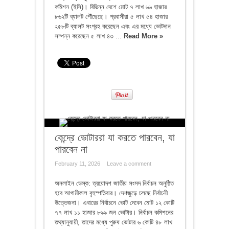
কমিশন (ইসি)। বিভিন্ন দেশে মোট ৭ লাখ ৬৬ হাজার
৮৬২টি ব্যালট পৌঁছেছে। প্রবাসীরা ৫ লাখ ৫৪ হাজার
২৫৮টি ব্যালট সংগ্রহ করেছেন এবং এর মধ্যে ভোটদান
সম্পন্ন করেছেন ৫ লাখ ৪৩ ...
Read More »
কেন্দ্রে ভোটাররা যা করতে পারবেন, যা
পারবেন না
February 11, 2026
Leave a comment
অনলাইন ডেস্ক: ত্রয়োদশ জাতীয় সংসদ নির্বাচন অনুষ্ঠিত
হবে আগামীকাল বৃহস্পতিবার। দেশজুড়ে চলছে নির্বাচনী
উত্তেজনা। এবারের নির্বাচনে ভোট দেবেন মোট ১২ কোটি
৭৭ লাখ ১১ হাজার ৮৯৯ জন ভোটার। নির্বাচন কমিশনের
তথ্যানুযায়ী, তাদের মধ্যে পুরুষ ভোটার ৬ কোটি ৪৮ লাখ