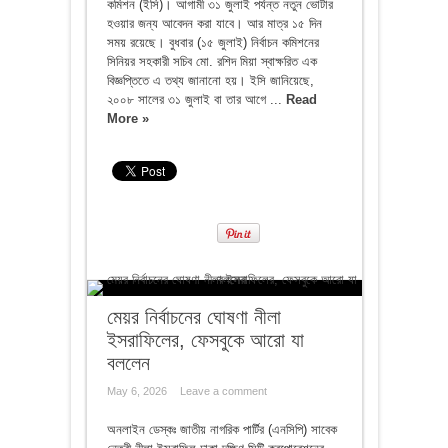
কমিশন (ইসি)। আগামী ৩১ জুলাই পর্যন্ত নতুন ভোটার
হওয়ার জন্য আবেদন করা যাবে। আর মাত্র ১৫ দিন
সময় রয়েছে। বুধবার (১৫ জুলাই) নির্বাচন কমিশনের
সিনিয়র সহকারী সচিব মো. রশিদ মিয়া স্বাক্ষরিত এক
বিজ্ঞপ্তিতে এ তথ্য জানানো হয়। ইসি জানিয়েছে,
২০০৮ সালের ৩১ জুলাই বা তার আগে ...
Read
More »
মেয়র নির্বাচনের ঘোষণা নীলা
ইসরাফিলের, ফেসবুকে আরো যা
বললেন
May 6, 2026
Leave a comment
অনলাইন ডেস্কঃ জাতীয় নাগরিক পার্টির (এনসিপি) সাবেক