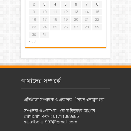
2
3
4
5
6
7
8
9
10
11
12
13
14
15
16
17
18
19
20
21
22
23
24
25
26
27
28
29
30
31
« Jul
আমাদের সম্পর্কে
প্রতিষ্ঠাতা সম্পাদক ও প্রকাশক : সৈয়দ এনামুল হক
সম্পাদক ও প্রকাশক : বেগম নিলুফার আক্তার
যোগাযোগ করুন: 01711388985
sakalbela1997@gmail.com