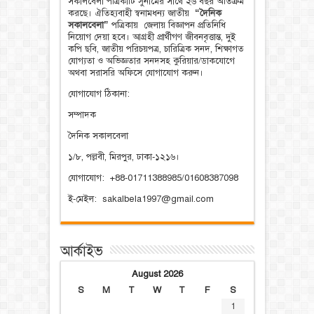
সকালবেলা পত্রিকাটি সুনামের সাথে ২৬ বছর অতিক্রম
করছে। ঐতিহ্যবাহী স্বনামধন্য জাতীয়
“দৈনিক
সকালবেলা”
পত্রিকায় জেলায় বিজ্ঞাপন প্রতিনিধি
নিয়োগ দেয়া হবে। আগ্রহী প্রার্থীগণ জীবনবৃত্তান্ত, দুই
কপি ছবি, জাতীয় পরিচয়পত্র, চারিত্রিক সনদ, শিক্ষাগত
যোগ্যতা ও অভিজ্ঞতার সনদসহ কুরিয়ার/ডাকযোগে
অথবা সরাসরি অফিসে যোগাযোগ করুন।
যোগাযোগ ঠিকানা:
সম্পাদক
দৈনিক সকালবেলা
১/৮, পল্লবী, মিরপুর, ঢাকা-১২১৬।
যোগাযোগ: +88-01711388985/01608387098
ই-মেইল: sakalbela1997@gmail.com
আর্কাইভ
August 2026
S
M
T
W
T
F
S
1