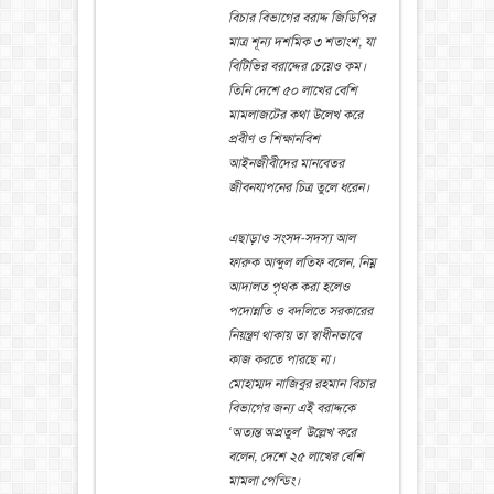
বিচার বিভাগের বরাদ্দ জিডিপির
মাত্র শূন্য দশমিক ৩ শতাংশ, যা
বিটিভির বরাদ্দের চেয়েও কম।
তিনি দেশে ৫০ লাখের বেশি
মামলাজটের কথা উলে­খ করে
প্রবীণ ও শিক্ষানবিশ
আইনজীবীদের মানবেতর
জীবনযাপনের চিত্র তুলে ধরেন।
এছাড়াও সংসদ-সদস্য আল
ফারুক আব্দুল লতিফ বলেন, নিম্ন
আদালত পৃথক করা হলেও
পদোন্নতি ও বদলিতে সরকারের
নিয়ন্ত্রণ থাকায় তা স্বাধীনভাবে
কাজ করতে পারছে না।
মোহাম্মদ নাজিবুর রহমান বিচার
বিভাগের জন্য এই বরাদ্দকে
‘অত্যন্ত অপ্রতুল’ উল্লে­খ করে
বলেন, দেশে ২৫ লাখের বেশি
মামলা পেন্ডিং।