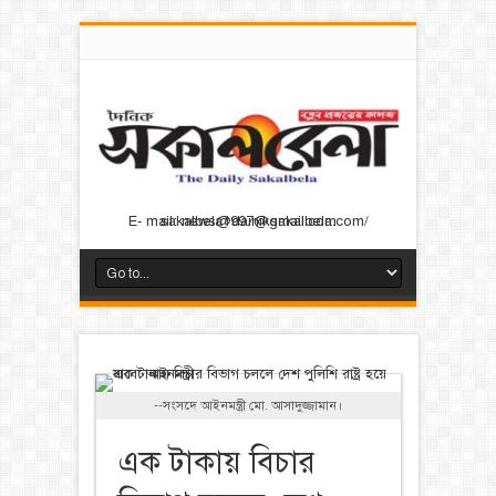
E- mail: news@dainiksakalbela.com/ sakalbela1997@gmail.com
--সংসদে আইনমন্ত্রী মো. আসাদুজ্জামান।
এক টাকায় বিচার