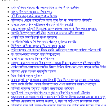
শেখ হাসিনার পতনের পর সরকারবিহীন ৩ দিন কী কী ঘটেছিল
হাম ও উপসর্গে আরও ৪ শিশুর মৃত্যু
বৃষ্টি নিয়ে নতুন বার্তা আবহাওয়া অফিসের
মুক্তিযুদ্ধ কোনো রাজনৈতিক দলের যুদ্ধ ছিল না: ভারপ্রাপ্ত রাষ্ট্রপতি
ভারতে যেভাবে দিন কাটাচ্ছেন পলাতক আ.লীগ নেতারা
ধেয়ে আসছে মৌসুমি নিম্নচাপ, তাপপ্রবাহের সঙ্গে হানা দিতে পারে বজ্রঝড়
আপনি কি গুপ্ত আওয়ামী লীগ, জবাবে যা বললেন রুমিন ফারহানা
এনসিপিকে কড়া হুঁশিয়ারি বগুড়া যুবদলের
আ.লীগের বিচার ও নিষিদ্ধ করার প্রশ্নে চ্যালেঞ্জ কোথায়
দিল্লিতে হাসিনার বক্তব্য নিয়ে যা বলছে ভারত
তুহিন হত্যার এক বছরেও বিচার হয়নি, অবিলম্বে গণমাধ্যম কমিশন গঠনের দাবি
বাংলাদেশ-ভারত সম্পর্কে নতুন টানাপোড়েন
ডাকা হচ্ছে সংসদের বিশেষ অধিবেশন
মাকসুদ কামাল ও জাফর ইকবালসহ ৮ জনের বিরুদ্ধে তদন্ত প্রতিবেদন দাখিল
সেদিন হাসিনা-রেহানাকে সামরিক বিমানে উঠিয়ে দিয়ে কেন নেমে পড়েন তারিক সিদ্দ
ঢাকাসহ যেসব অঞ্চলে বজ্রবৃষ্টির আভাস
তিন বিভাগে বন্যার পূর্বাভাস
এবার জুলাই হত্যা মামলার আসামিকে ছিনিয়ে নিলেন স্বেচ্ছাসেবক দলের নেতা
মানুষ কতটা নির্লজ্জ, দলকে বিভ্রান্ত করে এখন অবাস্তব স্বপ্ন দেখাচ্ছেন
হাসিনার বক্তব্য ইস্যুতে পররাষ্ট্র মন্ত্রণালয়ের প্রতিবাদ
জুলাই গণ–অভ্যুত্থান দিবসের অনুষ্ঠানে রাষ্ট্রপতির সামনেই হট্টগোল
ছাত্রদলকে না সামলালে এই সরকারের পরিণতি আ.লীগের চেয়েও ভয়াবহ হবে: ছাত্
হাসিনার দেশত্যাগের অজানা অধ্যায়, ২ বছর পর উঠে এলো চাঞ্চল্যকর তথ্য
হাসিনাকে বহন করা হেলিকপ্টার-সামরিক বিমানের চার পাইলট কারা ছিলেন, তারা এ