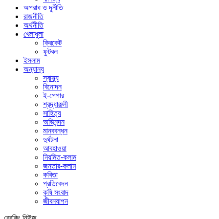
অপরাধ ও দূর্নীতি
রাজনীতি
অর্থনীতি
খেলাধুলা
ক্রিকেট
ফুটবল
ইসলাম
অন্যান্য
স্বাস্থ্য
বিনোদন
ই-পেপার
শ্রদ্ধাঞ্জলী
সাহিত্য
অভিনন্দন
মানববন্ধন
দুর্ঘটনা
আবহাওয়া
নিয়মিত-কলাম
জনতার-কলাম
কবিতা
প্রতিবেদন
কৃষি সংবাদ
জীবনযাপন
ব্রেকিং নিউজ