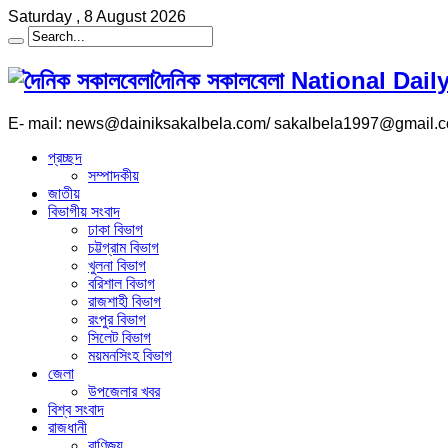
Saturday , 8 August 2026
দৈনিক সকালবেলা National Da
E- mail: news@dainiksakalbela.com/ sakalbela1997@gmail.
প্রচ্ছদ
সম্পাদকীয়
জাতীয়
বিভাগীয় সংবাদ
ঢাকা বিভাগ
চট্টগ্রাম বিভাগ
খুলনা বিভাগ
বরিশাল বিভাগ
রাজশাহী বিভাগ
রংপুর বিভাগ
সিলেট বিভাগ
ময়মনসিংহ বিভাগ
জেলা
উপজেলার খবর
বিশ্ব সংবাদ
রাজধানী
বাণিজ্য