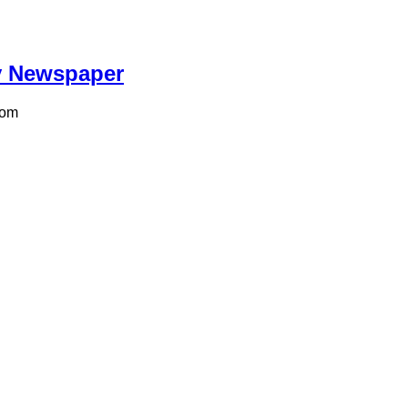
ily Newspaper
com