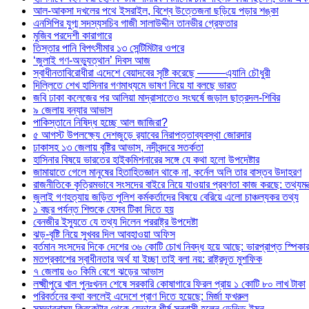
আল-আকসা দখলের পথে ইসরাইল, বিশ্বে উত্তেজনা ছড়িয়ে পড়ার শঙ্কা
এনসিপির যুগ্ম সদস্যসচিব গাজী সালাউদ্দীন তানভীর গ্রেফতার
মুজিব পরদেশী কারাগারে
তিস্তার পানি বিপৎসীমার ১৩ সেন্টিমিটার ওপরে
‘জুলাই গণ-অভ্যুত্থান’ দিবস আজ
স্বাধীনতাবিরোধীরা এদেশে বেয়াদবের সৃষ্টি করেছে ——–এ্যানি চৌধুরী
দিল্লিতে শেখ হাসিনার গণমাধ্যমে ভাষণ নিয়ে যা বলছে ভারত
জবি ঢাকা কলেজের পর আলিয়া মাদ্রাসাতেও সংঘর্ষে জড়াল ছাত্রদল-শিবির
৯ জেলায় বন্যার আভাস
পাকিস্তানে নিষিদ্ধ হচ্ছে আল জাজিরা?
৫ আগস্ট উপলক্ষ্যে দেশজুড়ে র‌্যাবের নিরাপত্তাব্যবস্থা জোরদার
ঢাকাসহ ১৩ জেলায় বৃষ্টির আভাস, নদীবন্দরে সতর্কতা
হাসিনার বিষয়ে ভারতের হাইকমিশনারের সঙ্গে যে কথা হলো উপদেষ্টার
জামায়াতে গেলে মানুষের হিতাহিতজ্ঞান থাকে না, কর্নেল অলি তার বাস্তব উদাহরণ
রাজনীতিকে কৃত্রিমভাবে সংসদের বাইরে নিয়ে যাওয়ার প্রবণতা কাজ করছে: তথ্যমন্ত
জুলাই গণহত্যায় জড়িত পুলিশ কর্মকর্তাদের বিষয়ে বেরিয়ে এলো চাঞ্চল্যকর তথ্য
১ বছর পর্যন্ত শিশুকে যেসব টিকা দিতে হয়
বেনজীর ইস্যুতে যে তথ্য দিলেন পররাষ্ট্র উপদেষ্টা
ঝড়-বৃষ্টি নিয়ে সুখবর দিল আবহাওয়া অফিস
বর্তমান সংসদের দিকে দেশের ৩৬ কোটি চোখ নিবদ্ধ হয়ে আছে: ভারপ্রাপ্ত স্পিকা
মতপ্রকাশের স্বাধীনতার অর্থ যা ইচ্ছা তাই বলা নয়: রাষ্ট্রদূত মুশফিক
৭ জেলায় ৬০ কিমি বেগে ঝড়ের আভাস
লক্ষ্মীপুরে খাল পুনঃখনন শেষে সরকারি কোষাগারে ফিরল প্রায় ১ কোটি ৮০ লাখ টাকা
পরিবর্তনের কথা বললেই এদেশে প্রাণ দিতে হয়েছে: মির্জা ফখরুল
সম্ভাবনাময় ক্রিকেটার থেকে যেভাবে শীর্ষ সন্ত্রাসী হলেন ডেভিড ইমন