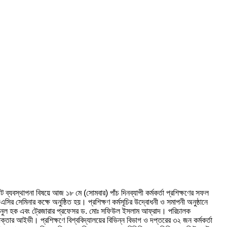
 ভ্যাট ব্যবস্থাপনা বিষয়ে আজ ১৮ মে (সোমবার) পাঁচ দিনব্যাপী কর্মকর্তা প্রশিক্ষণের সফল
 সেমিনার কক্ষে অনুষ্ঠিত হয়। প্রশিক্ষণ কর্মসূচির উদ্বোধনী ও সমাপনী অনুষ্ঠানে
ময়নুল হক এবং ট্রেজারার প্রফেসর ড. মোঃ সফিউল ইসলাম আফ্রাদ। পরিচালক
র আইভী। প্রশিক্ষণে বিশ্ববিদ্যালয়ের বিভিন্ন বিভাগ ও দপ্তরের ৩২ জন কর্মকর্তা