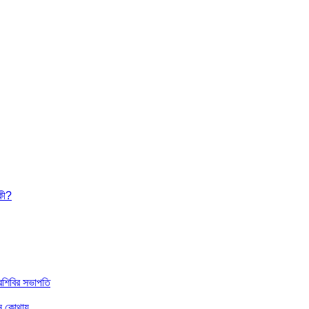
িকী?
রশিবির সভাপতি
খন কোথায়