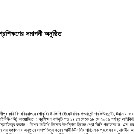
্রশিক্ষণের সমাপনী অনুষ্ঠিত
ীপুর কৃষি বিশ্ববিদ্যালয়ে (গাকৃবি) ই-জিপি (ইলেক্ট্রনিক গভর্নমেন্ট প্রকিউরমেন্ট), ট্যাক্স ও
(আইকিউএসি) আয়োজিত এ প্রশিক্ষণ কর্মসূচি গত ১৪ মে থেকে ১৮ মে ২০২৬ পর্যন্ত আইকিউএসির
 মোস্তাফিজুর রহমান। বিশেষ অতিথি হিসেবে উপস্থিত ছিলেন প্রো-ভিসি প্রফেসর ড. এম. 
এর সঞ্চালনায় অনুষ্ঠানে সভাপতিত্ব করেন আইকিউএসির পরিচালক প্রফেসর ড. নাসরীন আক্তা