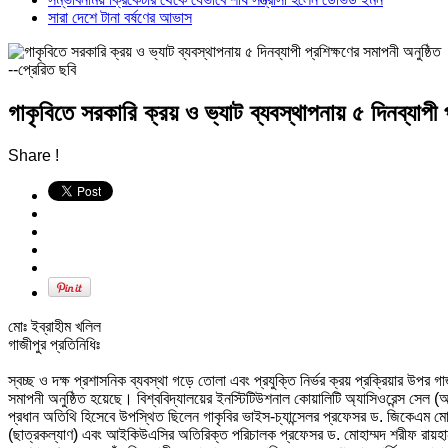
সারা দেশে টানা বর্ষণের আভাস
--প্রেরিত ছবি
গাকৃবিতে সরকারি ক্রয় ও ভ্যাট ব্যবস্থাপনায় ৫ দিনব্যাপী প
Share !
মোঃ ইব্রাহীম খলিল
‎গাজীপুর প্রতিনিধিঃ
‎স্বচ্ছ ও দক্ষ প্রশাসনিক ব্যবস্থা গড়ে তোলা এবং প্রযুক্তি নির্ভর ক্রয় প্রক্রিয়ার উপর গাজ
সমাপনী অনুষ্ঠিত হয়েছে। বিশ্ববিদ্যালয়ের ইনস্টিটিউশনাল কোয়ালিটি অ্যাসিওরেন্স সেল 
প্রধান অতিথি হিসেবে উপস্থিত ছিলেন গাকৃবির ভাইস-চ্যান্সেলর প্রফেসর ড. জিকেএম
(ছাত্রকল্যাণ) এবং আইকিউএসির অতিরিক্ত পরিচালক প্রফেসর ড. মোহাম্মদ শরীফ রায়হান 