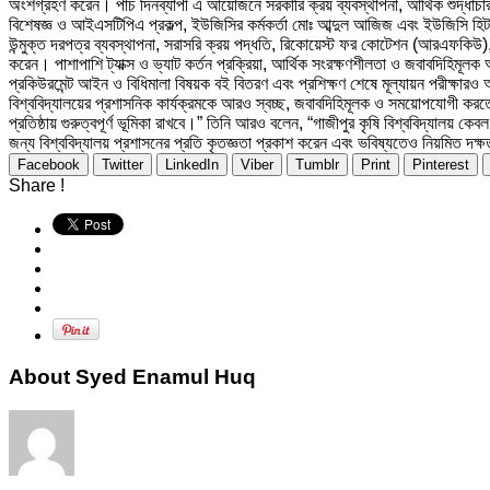
অংশগ্রহণ করেন। পাঁচ দিনব্যাপী এ আয়োজনে সরকারি ক্রয় ব্যবস্থাপনা, আর্থিক শুদ্ধাচার ও
বিশেষজ্ঞ ও আইএসটিপিএ প্রকল্প, ইউজিসির কর্মকর্তা মোঃ আব্দুল আজিজ এবং ইউজিসি হিট প্
উন্মুক্ত দরপত্র ব্যবস্থাপনা, সরাসরি ক্রয় পদ্ধতি, রিকোয়েস্ট ফর কোটেশন (আরএফকিউ), ই-জি
করেন। পাশাপাশি ট্যাক্স ও ভ্যাট কর্তন প্রক্রিয়া, আর্থিক সংরক্ষণশীলতা ও জবাবদিহিমূলক 
প্রকিউরমেন্ট আইন ও বিধিমালা বিষয়ক বই বিতরণ এবং প্রশিক্ষণ শেষে মূল্যায়ন পরীক্ষার
বিশ্ববিদ্যালয়ের প্রশাসনিক কার্যক্রমকে আরও স্বচ্ছ, জবাবদিহিমূলক ও সময়োপযোগী করতে প্র
প্রতিষ্ঠায় গুরুত্বপূর্ণ ভূমিকা রাখবে।” তিনি আরও বলেন, “গাজীপুর কৃষি বিশ্ববিদ্যাল
জন্য বিশ্ববিদ্যালয় প্রশাসনের প্রতি কৃতজ্ঞতা প্রকাশ করেন এবং ভবিষ্যতেও নিয়মিত দক
Facebook
Twitter
LinkedIn
Viber
Tumblr
Print
Pinterest
Share !
About Syed Enamul Huq