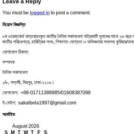
Leave a Reply
You must be
logged in
to post a comment.
নিয়োগ বিজ্ঞপ্তি
৮ম ওয়েজবোর্ড বাস্তবায়নকৃত জাতীয় দৈনিক সকালবেলা পত্রিকাটি সুনামের সাথে ২৬ বছর
জাতীয় পরিচয়পত্র, চারিত্রিক সনদ, শিক্ষাগত যোগ্যতা ও অভিজ্ঞতার সনদসহ কুরিয়ার
যোগাযোগ ঠিকানা:
সম্পাদক
দৈনিক সকালবেলা
১/৮, পল্লবী, মিরপুর, ঢাকা-১২১৬।
যোগাযোগ: +88-01711388985/01608387098
ই-মেইল: sakalbela1997@gmail.com
আর্কাইভ
August 2026
S
M
T
W
T
F
S