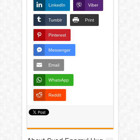
LinkedIn
Viber
Tumblr
Print
Pinterest
Messenger
Email
WhatsApp
Reddit