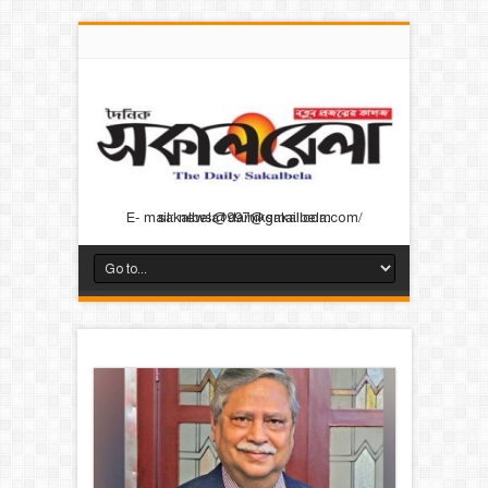
E- mail: news@dainiksakalbela.com/ sakalbela1997@gmail.com