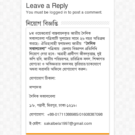
Leave a Reply
You must be
logged in
to post a comment.
নিয়োগ বিজ্ঞপ্তি
৮ম ওয়েজবোর্ড বাস্তবায়নকৃত জাতীয় দৈনিক
সকালবেলা পত্রিকাটি সুনামের সাথে ২৬ বছর অতিক্রম
করছে। ঐতিহ্যবাহী স্বনামধন্য জাতীয়
“দৈনিক
সকালবেলা”
পত্রিকায় জেলায় বিজ্ঞাপন প্রতিনিধি
নিয়োগ দেয়া হবে। আগ্রহী প্রার্থীগণ জীবনবৃত্তান্ত, দুই
কপি ছবি, জাতীয় পরিচয়পত্র, চারিত্রিক সনদ, শিক্ষাগত
যোগ্যতা ও অভিজ্ঞতার সনদসহ কুরিয়ার/ডাকযোগে
অথবা সরাসরি অফিসে যোগাযোগ করুন।
যোগাযোগ ঠিকানা:
সম্পাদক
দৈনিক সকালবেলা
১/৮, পল্লবী, মিরপুর, ঢাকা-১২১৬।
যোগাযোগ: +88-01711388985/01608387098
ই-মেইল: sakalbela1997@gmail.com