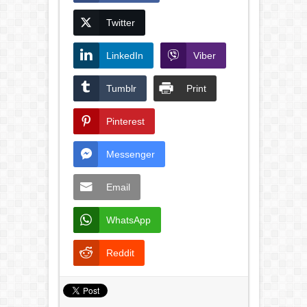
Twitter
LinkedIn
Viber
Tumblr
Print
Pinterest
Messenger
Email
WhatsApp
Reddit