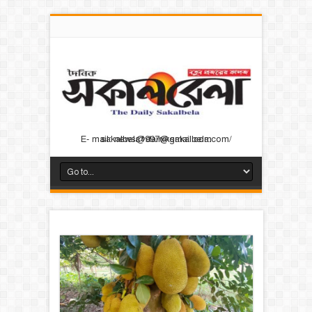
E- mail: news@dainiksakalbela.com/ sakalbela1997@gmail.com