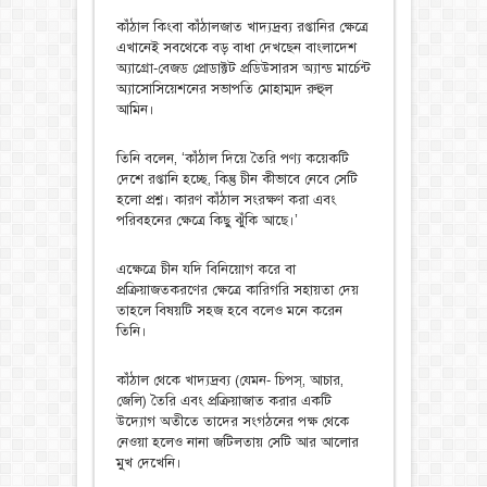
কাঁঠাল কিংবা কাঁঠালজাত খাদ্যদ্রব্য রপ্তানির ক্ষেত্রে
এখানেই সবথেকে বড় বাধা দেখছেন বাংলাদেশ
অ্যাগ্রো-বেজড প্রোডাক্টট প্রডিউসারস অ্যান্ড মার্চেন্ট
অ্যাসোসিয়েশনের সভাপতি মোহাম্মদ রুহুল
আমিন।
তিনি বলেন, ‘কাঁঠাল দিয়ে তৈরি পণ্য কয়েকটি
দেশে রপ্তানি হচ্ছে, কিন্তু চীন কীভাবে নেবে সেটি
হলো প্রশ্ন। কারণ কাঁঠাল সংরক্ষণ করা এবং
পরিবহনের ক্ষেত্রে কিছু ঝুঁকি আছে।’
এক্ষেত্রে চীন যদি বিনিয়োগ করে বা
প্রক্রিয়াজতকরণের ক্ষেত্রে কারিগরি সহায়তা দেয়
তাহলে বিষয়টি সহজ হবে বলেও মনে করেন
তিনি।
কাঁঠাল থেকে খাদ্যদ্রব্য (যেমন- চিপস্, আচার,
জেলি) তৈরি এবং প্রক্রিয়াজাত করার একটি
উদ্যোগ অতীতে তাদের সংগঠনের পক্ষ থেকে
নেওয়া হলেও নানা জটিলতায় সেটি আর আলোর
মুখ দেখেনি।