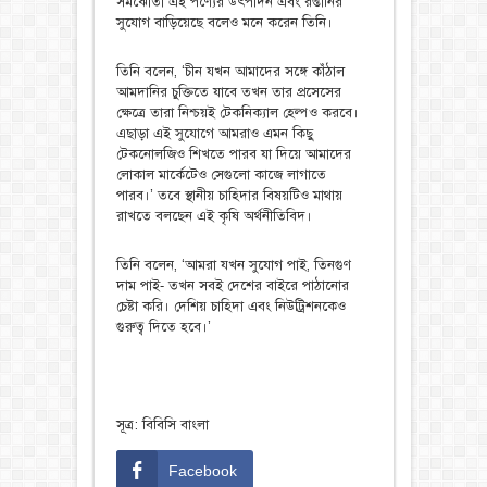
সমঝোতা এই পণ্যের উৎপাদন এবং রপ্তানির
সুযোগ বাড়িয়েছে বলেও মনে করেন তিনি।
তিনি বলেন, ‘চীন যখন আমাদের সঙ্গে কাঁঠাল
আমদানির চুক্তিতে যাবে তখন তার প্রসেসের
ক্ষেত্রে তারা নিশ্চয়ই টেকনিক্যাল হেল্পও করবে।
এছাড়া এই সুযোগে আমরাও এমন কিছু
টেকনোলজিও শিখতে পারব যা দিয়ে আমাদের
লোকাল মার্কেটেও সেগুলো কাজে লাগাতে
পারব।’ তবে স্থানীয় চাহিদার বিষয়টিও মাথায়
রাখতে বলছেন এই কৃষি অর্থনীতিবিদ।
তিনি বলেন, ‘আমরা যখন সুযোগ পাই, তিনগুণ
দাম পাই- তখন সবই দেশের বাইরে পাঠানোর
চেষ্টা করি। দেশিয় চাহিদা এবং নিউট্রিশনকেও
গুরুত্ব দিতে হবে।’
সূত্র: বিবিসি বাংলা
Facebook