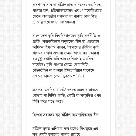
অবশ্য কাঁঠাল বা কাঁঠালজাত খাদ্যদ্রব্য রপ্তানিতে
পণ্যের মান, প্রক্রিয়াজাতকরণ এবং প্যাকেজিংয়ের
ক্ষেত্রে অভ্যন্তরীণ সক্ষমতা না থাকায় বেশ কিছু
চ্যালেঞ্জও দেখছেন বিশেষজ্ঞরা।
বাংলাদেশ কৃষি বিশ্ববিদ্যালয়ের কৃষি অর্থনীতি ও
গ্রামীণ সমাজবিজ্ঞান অনুষদের ডিন ড. মোহাম্মদ
আমিরুল ইসলাম বলেন, ‘আমাদের টোটাল কৃষি
খাতের রপ্তানি এখনো তেমন ভালো নয়। আমরা
যতটুকু রপ্তানি করি তার বেশিভাগই এথনিক
মার্কেটে। কৃষি পণ্যের ক্ষেত্রে কোয়ালিটি
মেইনটেইন না হওয়ায় ইউরোপিয়ান মার্কেটে
এখনো আমরা তেমন ঢুকতে পারিনি।’
প্রসঙ্গত, এথনিক মার্কেট বলতে এমন বাজারকে
বোঝায় যা নির্দিষ্ট জাতি, গোষ্ঠী বা সংস্কৃতির ওপর
ভিত্তি করে গড়ে ওঠে।
বিশ্বের সবচেয়ে বড় কাঁঠাল আমদানিকারক চীন
কাঁঠাল মূলত এশিয়ার ফল হলেও বিশ্বজুড়ে এর
শত কোটি ডলারের বাজার রয়েছে।