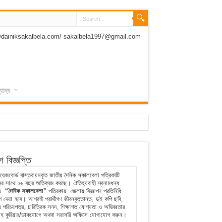
dainiksakalbela.com/ sakalbela1997@gmail.com
যান্য
 বিজ্ঞপ্তি
েজবোর্ড বাস্তবায়নকৃত জাতীয় দৈনিক সকালবেলা পত্রিকাটি
ের সাথে ২৬ বছর অতিক্রম করছে। ঐতিহ্যবাহী স্বনামধন্য
ীয়
“দৈনিক সকালবেলা”
পত্রিকায় জেলায় বিজ্ঞাপন প্রতিনিধি
 দেয়া হবে। আগ্রহী প্রার্থীগণ জীবনবৃত্তান্ত, দুই কপি ছবি,
 পরিচয়পত্র, চারিত্রিক সনদ, শিক্ষাগত যোগ্যতা ও অভিজ্ঞতার
হ কুরিয়ার/ডাকযোগে অথবা সরাসরি অফিসে যোগাযোগ করুন।