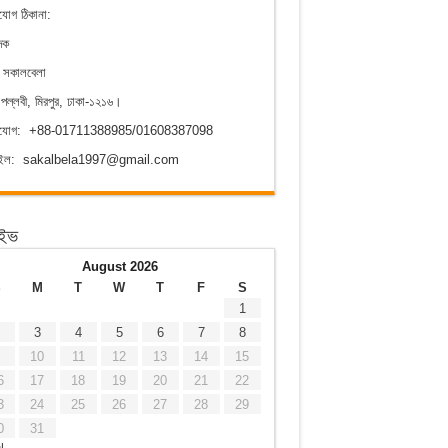
যোগ ঠিকানা:
দক
ক সকালবেলা
পল্লবী, মিরপুর, ঢাকা-১২১৬।
াযোগ: +88-01711388985/01608387098
েইল: sakalbela1997@gmail.com
াইভ
August 2026
S
M
T
W
T
F
S
1
3
4
5
6
7
8
10
11
12
13
14
15
6
17
18
19
20
21
22
3
24
25
26
27
28
29
0
31