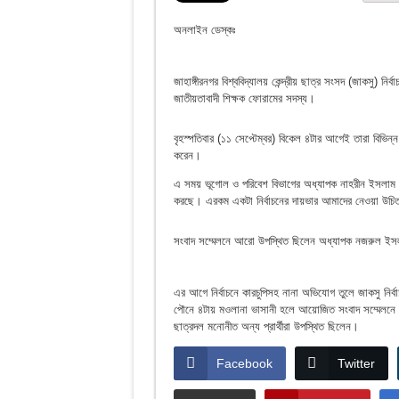
অনলাইন ডেস্কঃ
জাহাঙ্গীরনগর বিশ্ববিদ্যালয় কেন্দ্রীয় ছাত্র সংসদ (জাকসু) 
জাতীয়তাবাদী শিক্ষক ফোরামের সদস্য।
বৃহস্পতিবার (১১ সেপ্টেম্বর) বিকেল ৪টার আগেই তারা বিভিন্ন
করেন।
এ সময় ভূগোল ও পরিবেশ বিভাগের অধ্যাপক নাহরীন ইসলাম খা
করছে। এরকম একটা নির্বাচনের দায়ভার আমাদের নেওয়া উচিত ন
সংবাদ সম্মেলনে আরো উপস্থিত ছিলেন অধ্যাপক নজরুল ইসল
এর আগে নির্বাচনে কারচুপিসহ নানা অভিযোগ তুলে জাকসু নির্ব
পৌনে ৪টায় মওলানা ভাসানী হলে আয়োজিত সংবাদ সম্মেলনে এ
ছাত্রদল মনোনীত অন্য প্রার্থীরা উপস্থিত ছিলেন।
Facebook
Twitter