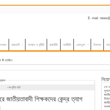
E- mail: news@
 সংবাদ
রাজধানী
অপরাধ ও দূর্নীতি
রাজনীতি
অর্থনীতি
খেলাধুলা
ইসলাম
অন্
নিয়োগ
৮ম ওয়
--সংগৃহীত ছবি
সুনাম
জাত
রে জাতীয়তাবাদী শিক্ষকদের কেন্দ্র ত্যাগ
নিয়োগ
জাতীয়
সনদস