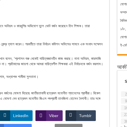
যোগা
সম্পা
দৈনি
নির্বাচনে অনিয়ম ও কারচুপির অভিযোগ তুলে ভোট বর্জন করেছেন তিন শিক্ষক। তারা
১/৮, 
যোগ
 কেন্দ্র ত্যাগ করেন। পরবর্তীতে তারা নির্বাচন কমিশন অফিসের সামনে এক সংবাদ সম্মেলন
ই-ম
ন বলেন, ‘প্রশাসন শুরু থেকেই দায়িত্বজ্ঞানহীন কাজ করছে। নানা অনিয়ম, কারসাজি
া। প্রতিবাদের জায়গা থেকে আমরা দায়িত্বশীল শিক্ষকরা এই নির্বাচনকে বর্জন করলাম।
আর্ক
াম, অধ্যাপক শামীমা সুলতানা।
াচন বর্জনের ঘোষণা দিয়েছে জাতীয়তাবাদী ছাত্রদল মনোনীত প্যানেলের প্রার্থীরা। বিকেল
2
 ঘোষণা দেন ছাত্রদল মনোনীত জিএস পদপ্রার্থী তানজিলা হোসেন বৈশাখী। তার সঙ্গে
9
1
2
LinkedIn
Viber
Tumblr
3