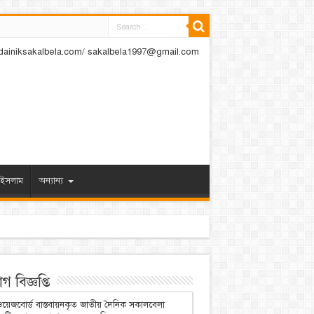
dainiksakalbela.com/ sakalbela1997@gmail.com
ইসলাম
অন্যান্য
 বিজ্ঞপ্তি
য়েজবোর্ড বাস্তবায়নকৃত জাতীয় দৈনিক সকালবেলা