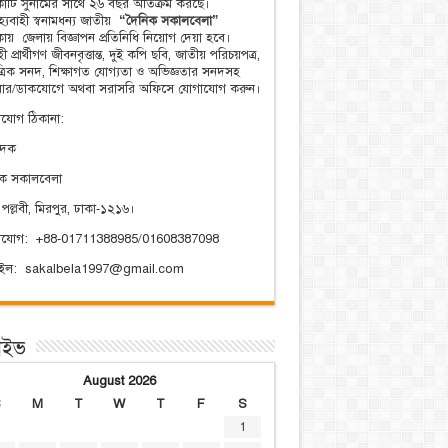
িকাটি সুনামের সাথে ২৬ বছর অতিক্রম করছে।
্যবাহী স্বনামধন্য জাতীয়
“দৈনিক সকালবেলা”
িকায় জেলায় বিজ্ঞাপন প্রতিনিধি নিয়োগ দেয়া হবে।
ী প্রার্থীগণ জীবনবৃত্তান্ত, দুই কপি ছবি, জাতীয় পরিচয়পত্র,
ত্রিক সনদ, শিক্ষাগত যোগ্যতা ও অভিজ্ঞতার সনদসহ
য়ার/ডাকযোগে অথবা সরাসরি অফিসে যোগাযোগ করুন।
যোগ ঠিকানা:
াদক
িক সকালবেলা
 পল্লবী, মিরপুর, ঢাকা-১২১৬।
াযোগ: +88-01711388985/01608387098
েইল: sakalbela1997@gmail.com
াইভ
August 2026
S
M
T
W
T
F
S
1