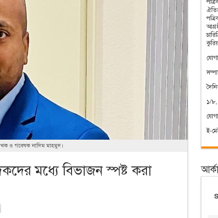
পত্র
ঐতিহ
পত্র
আগ্রহ
চারি
কুরি
যোগা
সম্প
দৈন
১/৮,
যোগ
ই-ম
েখক ও গবেষক নাদিম মাহমুদ।
িকদের মধ্যে বিভাজন স্পষ্ট করা
আর্ক