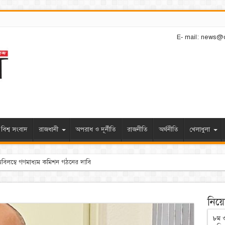
E- mail: news@
বিশ্ব সংবাদ
রাজধানী
অপরাধ ও দূর্নীতি
রাজনীতি
অর্থনীতি
খেলাধুলা
নিয়োগ
৮ম ও