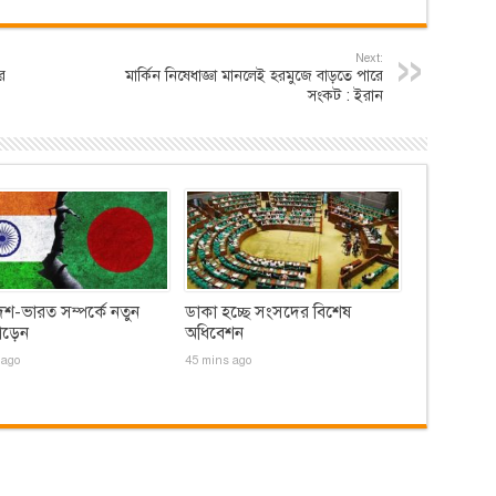
Next:
র
মার্কিন নিষেধাজ্ঞা মানলেই হরমুজে বাড়তে পারে
সংকট : ইরান
েশ-ভারত সম্পর্কে নতুন
ডাকা হচ্ছে সংসদের বিশেষ
োড়েন
অধিবেশন
 ago
45 mins ago