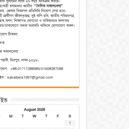
িকাটি সুনামের সাথে ২৬ বছর অতিক্রম করছে।
্যবাহী স্বনামধন্য জাতীয়
“দৈনিক সকালবেলা”
িকায় জেলায় বিজ্ঞাপন প্রতিনিধি নিয়োগ দেয়া হবে।
ী প্রার্থীগণ জীবনবৃত্তান্ত, দুই কপি ছবি, জাতীয় পরিচয়পত্র,
ত্রিক সনদ, শিক্ষাগত যোগ্যতা ও অভিজ্ঞতার সনদসহ
য়ার/ডাকযোগে অথবা সরাসরি অফিসে যোগাযোগ করুন।
যোগ ঠিকানা:
াদক
িক সকালবেলা
 পল্লবী, মিরপুর, ঢাকা-১২১৬।
াযোগ: +88-01711388985/01608387098
েইল: sakalbela1997@gmail.com
াইভ
August 2026
S
M
T
W
T
F
S
1