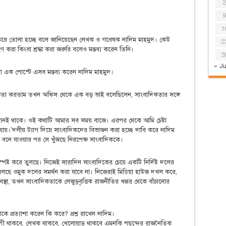
2
9
1
্ট করে তোলা হচ্ছে বলে জানিয়েছেন লেখক ও গবেষক নাদিম মাহমুদ। কেউ
2
হণ করা কিংবা শ্রদ্ধা করা জরুরি বলেও মন্তব্য করেন তিনি।
3
« Ju
এক পোস্টে এসব মন্তব্য করেন নাদিম মাহমুদ।
াদিকতা করতাম তখন অফিস থেকে এক বড় ভাই বলেছিলেন, সাংবাদিকতার সঙ্গে
ানই থাকে। ওই কথাটি আমার সব সময় বাজে। এরপর থেকে আমি চেষ্টা
ে যায়।’দলীয় ট্যাগ দিয়ে সাংবাদিকদের বিভাজন করা হচ্ছে দাবি করে নাদিম
ক বনে যাওয়ার পর সে খুঁজছে নিরপেক্ষ সাংবাদিককে।
্পষ্ট করে তুলছে। নিজেই সারাদিন সাংবাদিকের চেয়ে একটি নির্দিষ্ট দলের
বলছে ওমুক দলের সমর্থন করা যাবে না। নিজেরাই মিডিয়া হাউজ দখল করে,
থা, তখন সাংবাদিকতাকে লেজুড়বৃত্তিক রাজনীতির খপ্পর থেকে বাঁচানোর
প্রত্যাশা করেন কি করে? প্রশ্ন রাখেন নাদিম।
িল্পী থাকবে, লেখক থাকবে, খেলোয়াড় থাকবে এমনকি পছন্দের রাজনৈতিক