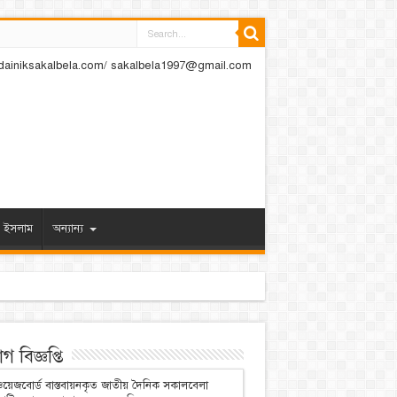
dainiksakalbela.com/ sakalbela1997@gmail.com
ইসলাম
অন্যান্য
 বিজ্ঞপ্তি
য়েজবোর্ড বাস্তবায়নকৃত জাতীয় দৈনিক সকালবেলা