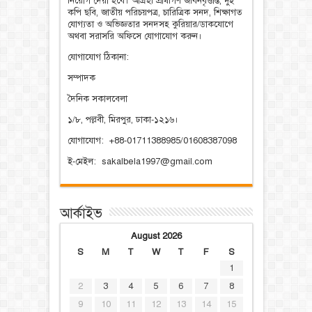
নিয়োগ দেয়া হবে। আগ্রহী প্রার্থীগণ জীবনবৃত্তান্ত, দুই
কপি ছবি, জাতীয় পরিচয়পত্র, চারিত্রিক সনদ, শিক্ষাগত
যোগ্যতা ও অভিজ্ঞতার সনদসহ কুরিয়ার/ডাকযোগে
অথবা সরাসরি অফিসে যোগাযোগ করুন।
যোগাযোগ ঠিকানা:
সম্পাদক
দৈনিক সকালবেলা
১/৮, পল্লবী, মিরপুর, ঢাকা-১২১৬।
যোগাযোগ: +88-01711388985/01608387098
ই-মেইল: sakalbela1997@gmail.com
আর্কাইভ
August 2026
S
M
T
W
T
F
S
1
2
3
4
5
6
7
8
9
10
11
12
13
14
15