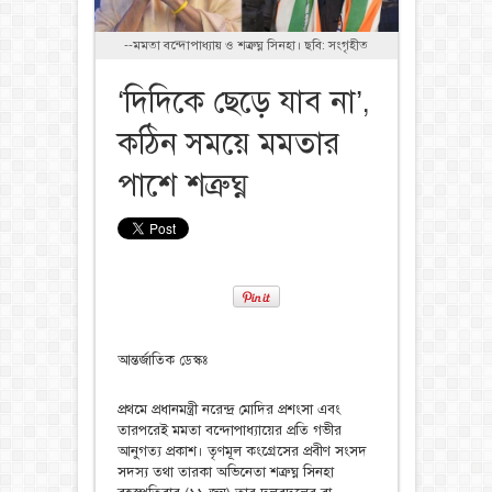
--মমতা বন্দোপাধ্যায় ও শত্রুঘ্ন সিনহা। ছবি: সংগৃহীত
‘দিদিকে ছেড়ে যাব না’,
কঠিন সময়ে মমতার
পাশে শত্রুঘ্ন
আন্তর্জাতিক ডেস্কঃ
প্রথমে প্রধানমন্ত্রী নরেন্দ্র মোদির প্রশংসা এবং
তারপরেই মমতা বন্দোপাধ্যায়ের প্রতি গভীর
আনুগত্য প্রকাশ। তৃণমূল কংগ্রেসের প্রবীণ সংসদ
সদস্য তথা তারকা অভিনেতা শত্রুঘ্ন সিনহা