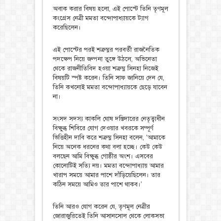
অবাক করার বিষয় হলো, এই পোস্টে তিনি তৃণমূল
কংগ্রেস নেত্রী মমতা বন্দোপাধ্যায়কে ট্যাগ
করেছিলেন।
এই পোস্টের পরই শত্রুঘ্নর পরবর্তী রাজনৈতিক
পদক্ষেপ নিয়ে জল্পনা তুঙ্গে উঠলে, অভিনেতা
থেকে রাজনীতিবিদ হওয়া শত্রুঘ্ন সিনহা নিজেই
বিষয়টি স্পষ্ট করেন। তিনি সাফ জানিয়ে দেন যে,
তিনি কখনোই মমতা বন্দোপাধ্যায়কে ছেড়ে যাবেন
না।
সংসদ সদস্য কাকলি ঘোষ দস্তিদারের নেতৃত্বাধীন
বিক্ষুব্ধ শিবিরে যোগ দেওয়ার খবরকে সম্পূর্ণ
ভিত্তিহীন দাবি করে শত্রুঘ্ন সিনহা বলেন, ‘আমাকে
নিয়ে অনেক ধরনের কথা বলা হচ্ছে। কেউ কেউ
বলছেন আমি বিক্ষুব্ধ গোষ্ঠীর অংশ। এসবের
কোনোটিই সত্যি নয়। মমতা বন্দোপাধ্যায় আমার
খারাপ সময়ে আমার পাশে দাঁড়িয়েছিলেন। তার
কঠিন সময়ে আমিও তার পাশে থাকব।’
তিনি আরও যোগ করেন যে, তৃণমূল নেত্রীর
জোরাজুরিতেই তিনি আসানসোল থেকে লোকসভা