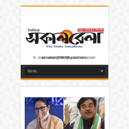
E- mail: news@dainiksakalbela.com/ sakalbela1997@gmail.com