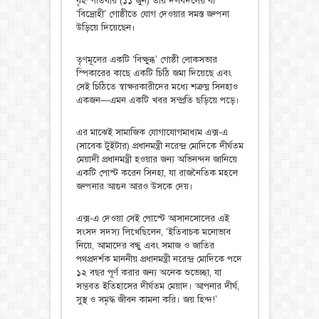
বৃহস্পতিবার (১১ জুন) তার দলবদলের বা
‘বিদ্রোহী’ গোষ্ঠীতে যোগ দেওয়ার সমস্ত জল্পনা
উড়িয়ে দিয়েছেন।
তৃণমূলের একটি ‘বিক্ষুব্ধ’ গোষ্ঠী লোকসভার
স্পিকারের কাছে একটি চিঠি জমা দিয়েছে এবং
সেই চিঠিতে স্বাক্ষরকারীদের মধ্যে শত্রুঘ্ন সিনহাও
একজন—এমন একটি খবর সম্প্রতি ছড়িয়ে পড়ে।
এর মাঝেই সামাজিক যোগাযোগমাধ্যম এক্স-এ
(সাবেক টুইটার) প্রধানমন্ত্রী নরেন্দ্র মোদিকে দীর্ঘতম
মেয়াদী প্রধানমন্ত্রী হওয়ার জন্য অভিনন্দন জানিয়ে
একটি পোস্ট করেন সিনহা, যা রাজনৈতিক মহলে
জল্পনার আগুন আরও উসকে দেয়।
এক্স-এ দেওয়া সেই পোস্টে আসানসোলের এই
সংসদ সদস্য লিখেছিলেন, ‘ইতিবাচক মনোভাব
নিয়ে, আমাদের বন্ধু এবং সমাজ ও জাতির
পথপ্রদর্শক মাননীয় প্রধানমন্ত্রী নরেন্দ্র মোদিকে পদে
১২ বছর পূর্ণ করার জন্য অনেক শুভেচ্ছা, যা
সম্ভবত ইতিহাসের দীর্ঘতম মেয়াদ। আপনার দীর্ঘ,
সুস্থ ও সমৃদ্ধ জীবন কামনা করি। জয় হিন্দ!’