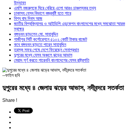
উদ্ভাবন
এমপি নজরুলকে ঘিরে বেরিয়ে এলো আরও চাঞ্চল্যকর তথ্য
ঢাকাসহ যেসব বিভাগে বজ্রবৃষ্টি হতে পারে
বিশ্ব বাঘ দিবস আজ
জাতীয় বিশ্ববিদ্যালয় ও আইডিপি এডুকেশন বাংলাদেশের মধ্যে সমঝোতা স্মারক
স্বাক্ষর
বঙ্গভবন ছাড়লেন মো. সাহাবুদ্দিন
গাজীপুর সিটি কর্পোরেশনে ৫১০২ কোটি টাকার বাজেট
কবে বঙ্গভবন ছাড়তে পারেন সাহাবুদ্দিন
তুরস্ক সফর শেষে দেশে ফিরেছেন সেনাপ্রধান
দুপুরের মধ্যে যেসব অঞ্চলে ঝড়ের আভাস
মেয়াদ পূর্ণ করতে পারেননি বাংলাদেশের যেসব রাষ্ট্রপতি
--ফাইল ছবি
দুপুরের মধ্যে ৪ জেলায় ঝড়ের আভাস, নদীবন্দরে সতর্কতা
Share !