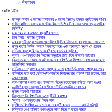
জীবনযাপন
ব্রেকিং নিউজ
মাকসুদ কামাল ও জাফর ইকবালসহ ৮ জনের বিরুদ্ধে তদন্ত প্রতিবেদন দাখিল
সেদিন হাসিনা-রেহানাকে সামরিক বিমানে উঠিয়ে দিয়ে কেন নেমে পড়েন তারিক
সিদ্দিকী?
ঢাকাসহ যেসব অঞ্চলে বজ্রবৃষ্টির আভাস
তিন বিভাগে বন্যার পূর্বাভাস
এবার জুলাই হত্যা মামলার আসামিকে ছিনিয়ে নিলেন স্বেচ্ছাসেবক দলের নেতা
মানুষ কতটা নির্লজ্জ, দলকে বিভ্রান্ত করে এখন অবাস্তব স্বপ্ন দেখাচ্ছেন
হাসিনার বক্তব্য ইস্যুতে পররাষ্ট্র মন্ত্রণালয়ের প্রতিবাদ
জুলাই গণ–অভ্যুত্থান দিবসের অনুষ্ঠানে রাষ্ট্রপতির সামনেই হট্টগোল
ছাত্রদলকে না সামলালে এই সরকারের পরিণতি আ.লীগের চেয়েও ভয়াবহ হবে:
ছাত্রশিবির সভাপতি
হাসিনার দেশত্যাগের অজানা অধ্যায়, ২ বছর পর উঠে এলো চাঞ্চল্যকর তথ্য
হাসিনাকে বহন করা হেলিকপ্টার-সামরিক বিমানের চার পাইলট কারা ছিলেন, তারা
এখন কোথায়
আল-আকসা দখলের পথে ইসরাইল, বিশ্বে উত্তেজনা ছড়িয়ে পড়ার শঙ্কা
এনসিপির যুগ্ম সদস্যসচিব গাজী সালাউদ্দীন তানভীর গ্রেফতার
মুজিব পরদেশী কারাগারে
তিস্তার পানি বিপৎসীমার ১৩ সেন্টিমিটার ওপরে
‘জুলাই গণ-অভ্যুত্থান’ দিবস আজ
স্বাধীনতাবিরোধীরা এদেশে বেয়াদবের সৃষ্টি করেছে ——–এ্যানি চৌধুরী
দিল্লিতে শেখ হাসিনার গণমাধ্যমে ভাষণ নিয়ে যা বলছে ভারত