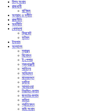
বিশ্ব সংবাদ
রাজধানী
বাণিজ্য
অপরাধ ও দূর্নীতি
রাজনীতি
অর্থনীতি
খেলাধুলা
ক্রিকেট
ফুটবল
ইসলাম
অন্যান্য
স্বাস্থ্য
বিনোদন
ই-পেপার
শ্রদ্ধাঞ্জলী
সাহিত্য
অভিনন্দন
মানববন্ধন
দুর্ঘটনা
আবহাওয়া
নিয়মিত-কলাম
জনতার-কলাম
কবিতা
প্রতিবেদন
কৃষি সংবাদ