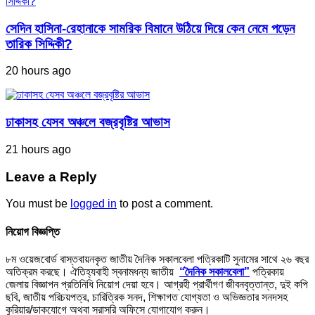
সেদিন হাসিনা-রেহানাকে সামরিক বিমানে উঠিয়ে দিয়ে কেন নেমে পড়েন
তারিক সিদ্দিকী?
20 hours ago
ঢাকাসহ যেসব অঞ্চলে বজ্রবৃষ্টির আভাস
21 hours ago
Leave a Reply
You must be
logged in
to post a comment.
নিয়োগ বিজ্ঞপ্তি
৮ম ওয়েজবোর্ড বাস্তবায়নকৃত জাতীয় দৈনিক সকালবেলা পত্রিকাটি সুনামের সাথে ২৬ বছর
অতিক্রম করছে। ঐতিহ্যবাহী স্বনামধন্য জাতীয়
“দৈনিক সকালবেলা”
পত্রিকায়
জেলায় বিজ্ঞাপন প্রতিনিধি নিয়োগ দেয়া হবে। আগ্রহী প্রার্থীগণ জীবনবৃত্তান্ত, দুই কপি
ছবি, জাতীয় পরিচয়পত্র, চারিত্রিক সনদ, শিক্ষাগত যোগ্যতা ও অভিজ্ঞতার সনদসহ
কুরিয়ার/ডাকযোগে অথবা সরাসরি অফিসে যোগাযোগ করুন।