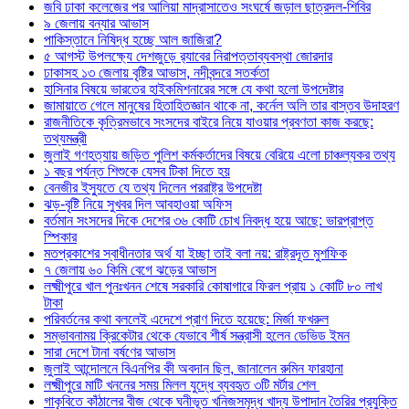
জবি ঢাকা কলেজের পর আলিয়া মাদ্রাসাতেও সংঘর্ষে জড়াল ছাত্রদল-শিবির
৯ জেলায় বন্যার আভাস
পাকিস্তানে নিষিদ্ধ হচ্ছে আল জাজিরা?
৫ আগস্ট উপলক্ষ্যে দেশজুড়ে র‌্যাবের নিরাপত্তাব্যবস্থা জোরদার
ঢাকাসহ ১৩ জেলায় বৃষ্টির আভাস, নদীবন্দরে সতর্কতা
হাসিনার বিষয়ে ভারতের হাইকমিশনারের সঙ্গে যে কথা হলো উপদেষ্টার
জামায়াতে গেলে মানুষের হিতাহিতজ্ঞান থাকে না, কর্নেল অলি তার বাস্তব উদাহরণ
রাজনীতিকে কৃত্রিমভাবে সংসদের বাইরে নিয়ে যাওয়ার প্রবণতা কাজ করছে:
তথ্যমন্ত্রী
জুলাই গণহত্যায় জড়িত পুলিশ কর্মকর্তাদের বিষয়ে বেরিয়ে এলো চাঞ্চল্যকর তথ্য
১ বছর পর্যন্ত শিশুকে যেসব টিকা দিতে হয়
বেনজীর ইস্যুতে যে তথ্য দিলেন পররাষ্ট্র উপদেষ্টা
ঝড়-বৃষ্টি নিয়ে সুখবর দিল আবহাওয়া অফিস
বর্তমান সংসদের দিকে দেশের ৩৬ কোটি চোখ নিবদ্ধ হয়ে আছে: ভারপ্রাপ্ত
স্পিকার
মতপ্রকাশের স্বাধীনতার অর্থ যা ইচ্ছা তাই বলা নয়: রাষ্ট্রদূত মুশফিক
৭ জেলায় ৬০ কিমি বেগে ঝড়ের আভাস
লক্ষ্মীপুরে খাল পুনঃখনন শেষে সরকারি কোষাগারে ফিরল প্রায় ১ কোটি ৮০ লাখ
টাকা
পরিবর্তনের কথা বললেই এদেশে প্রাণ দিতে হয়েছে: মির্জা ফখরুল
সম্ভাবনাময় ক্রিকেটার থেকে যেভাবে শীর্ষ সন্ত্রাসী হলেন ডেভিড ইমন
সারা দেশে টানা বর্ষণের আভাস
জুলাই আন্দোলনে বিএনপির কী অবদান ছিল, জানালেন রুমিন ফারহানা
লক্ষ্মীপুরে মাটি খননের সময় মিলল যুদ্ধে ব্যবহৃত ৩টি মর্টার শেল
গাকৃবিতে কাঁঠালের বীজ থেকে ঘনীভূত খনিজসমৃদ্ধ খাদ্য উপাদান তৈরির প্রযুক্তি