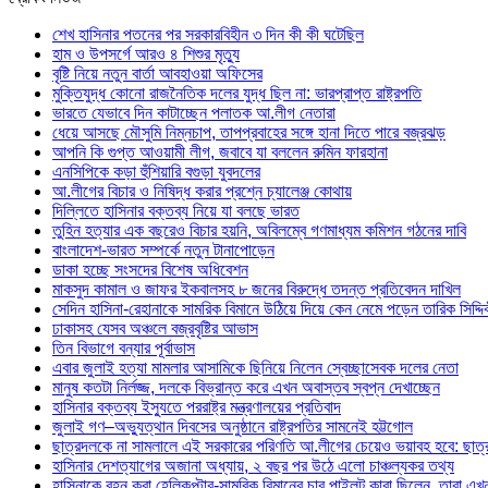
শেখ হাসিনার পতনের পর সরকারবিহীন ৩ দিন কী কী ঘটেছিল
হাম ও উপসর্গে আরও ৪ শিশুর মৃত্যু
বৃষ্টি নিয়ে নতুন বার্তা আবহাওয়া অফিসের
মুক্তিযুদ্ধ কোনো রাজনৈতিক দলের যুদ্ধ ছিল না: ভারপ্রাপ্ত রাষ্ট্রপতি
ভারতে যেভাবে দিন কাটাচ্ছেন পলাতক আ.লীগ নেতারা
ধেয়ে আসছে মৌসুমি নিম্নচাপ, তাপপ্রবাহের সঙ্গে হানা দিতে পারে বজ্রঝড়
আপনি কি গুপ্ত আওয়ামী লীগ, জবাবে যা বললেন রুমিন ফারহানা
এনসিপিকে কড়া হুঁশিয়ারি বগুড়া যুবদলের
আ.লীগের বিচার ও নিষিদ্ধ করার প্রশ্নে চ্যালেঞ্জ কোথায়
দিল্লিতে হাসিনার বক্তব্য নিয়ে যা বলছে ভারত
তুহিন হত্যার এক বছরেও বিচার হয়নি, অবিলম্বে গণমাধ্যম কমিশন গঠনের দাবি
বাংলাদেশ-ভারত সম্পর্কে নতুন টানাপোড়েন
ডাকা হচ্ছে সংসদের বিশেষ অধিবেশন
মাকসুদ কামাল ও জাফর ইকবালসহ ৮ জনের বিরুদ্ধে তদন্ত প্রতিবেদন দাখিল
সেদিন হাসিনা-রেহানাকে সামরিক বিমানে উঠিয়ে দিয়ে কেন নেমে পড়েন তারিক সিদ্দ
ঢাকাসহ যেসব অঞ্চলে বজ্রবৃষ্টির আভাস
তিন বিভাগে বন্যার পূর্বাভাস
এবার জুলাই হত্যা মামলার আসামিকে ছিনিয়ে নিলেন স্বেচ্ছাসেবক দলের নেতা
মানুষ কতটা নির্লজ্জ, দলকে বিভ্রান্ত করে এখন অবাস্তব স্বপ্ন দেখাচ্ছেন
হাসিনার বক্তব্য ইস্যুতে পররাষ্ট্র মন্ত্রণালয়ের প্রতিবাদ
জুলাই গণ–অভ্যুত্থান দিবসের অনুষ্ঠানে রাষ্ট্রপতির সামনেই হট্টগোল
ছাত্রদলকে না সামলালে এই সরকারের পরিণতি আ.লীগের চেয়েও ভয়াবহ হবে: ছাত্
হাসিনার দেশত্যাগের অজানা অধ্যায়, ২ বছর পর উঠে এলো চাঞ্চল্যকর তথ্য
হাসিনাকে বহন করা হেলিকপ্টার-সামরিক বিমানের চার পাইলট কারা ছিলেন, তারা এ