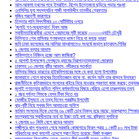
আল-আকসা দখলের পথে ইসরাইল, বিশ্বে উত্তেজনা ছড়িয়ে পড়ার শঙ্কা
এনসিপির যুগ্ম সদস্যসচিব গাজী সালাউদ্দীন তানভীর গ্রেফতার
মুজিব পরদেশী কারাগারে
তিস্তার পানি বিপৎসীমার ১৩ সেন্টিমিটার ওপরে
‘জুলাই গণ-অভ্যুত্থান’ দিবস আজ
স্বাধীনতাবিরোধীরা এদেশে বেয়াদবের সৃষ্টি করেছে ——–এ্যানি চৌধুরী
দিল্লিতে শেখ হাসিনার গণমাধ্যমে ভাষণ নিয়ে যা বলছে ভারত
জবি ঢাকা কলেজের পর আলিয়া মাদ্রাসাতেও সংঘর্ষে জড়াল ছাত্রদল-শিবির
৯ জেলায় বন্যার আভাস
পাকিস্তানে নিষিদ্ধ হচ্ছে আল জাজিরা?
৫ আগস্ট উপলক্ষ্যে দেশজুড়ে র‌্যাবের নিরাপত্তাব্যবস্থা জোরদার
ঢাকাসহ ১৩ জেলায় বৃষ্টির আভাস, নদীবন্দরে সতর্কতা
হাসিনার বিষয়ে ভারতের হাইকমিশনারের সঙ্গে যে কথা হলো উপদেষ্টার
জামায়াতে গেলে মানুষের হিতাহিতজ্ঞান থাকে না, কর্নেল অলি তার বাস্তব উদাহরণ
রাজনীতিকে কৃত্রিমভাবে সংসদের বাইরে নিয়ে যাওয়ার প্রবণতা কাজ করছে: তথ্যমন্ত
জুলাই গণহত্যায় জড়িত পুলিশ কর্মকর্তাদের বিষয়ে বেরিয়ে এলো চাঞ্চল্যকর তথ্য
১ বছর পর্যন্ত শিশুকে যেসব টিকা দিতে হয়
বেনজীর ইস্যুতে যে তথ্য দিলেন পররাষ্ট্র উপদেষ্টা
ঝড়-বৃষ্টি নিয়ে সুখবর দিল আবহাওয়া অফিস
বর্তমান সংসদের দিকে দেশের ৩৬ কোটি চোখ নিবদ্ধ হয়ে আছে: ভারপ্রাপ্ত স্পিকা
মতপ্রকাশের স্বাধীনতার অর্থ যা ইচ্ছা তাই বলা নয়: রাষ্ট্রদূত মুশফিক
৭ জেলায় ৬০ কিমি বেগে ঝড়ের আভাস
লক্ষ্মীপুরে খাল পুনঃখনন শেষে সরকারি কোষাগারে ফিরল প্রায় ১ কোটি ৮০ লাখ টাকা
পরিবর্তনের কথা বললেই এদেশে প্রাণ দিতে হয়েছে: মির্জা ফখরুল
সম্ভাবনাময় ক্রিকেটার থেকে যেভাবে শীর্ষ সন্ত্রাসী হলেন ডেভিড ইমন