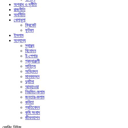
অপরাধ ও দূর্নীতি
রাজনীতি
অর্থনীতি
খেলাধুলা
ক্রিকেট
ফুটবল
ইসলাম
অন্যান্য
স্বাস্থ্য
বিনোদন
ই-পেপার
শ্রদ্ধাঞ্জলী
সাহিত্য
অভিনন্দন
মানববন্ধন
দুর্ঘটনা
আবহাওয়া
নিয়মিত-কলাম
জনতার-কলাম
কবিতা
প্রতিবেদন
কৃষি সংবাদ
জীবনযাপন
ব্রেকিং নিউজ