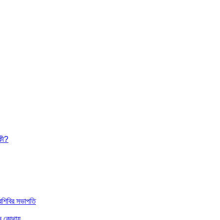
িকী?
রশিবির সভাপতি
খন কোথায়