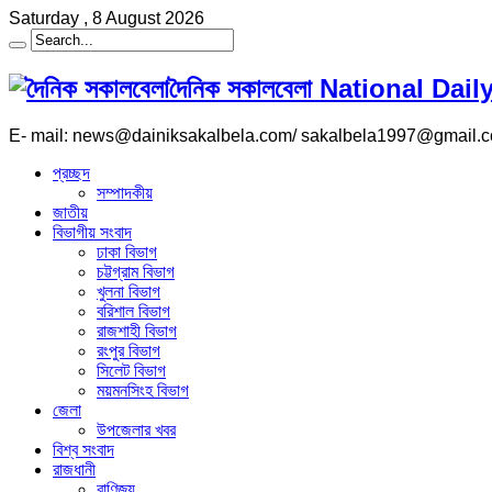
Saturday , 8 August 2026
দৈনিক সকালবেলা National Da
E- mail: news@dainiksakalbela.com/ sakalbela1997@gmail.
প্রচ্ছদ
সম্পাদকীয়
জাতীয়
বিভাগীয় সংবাদ
ঢাকা বিভাগ
চট্টগ্রাম বিভাগ
খুলনা বিভাগ
বরিশাল বিভাগ
রাজশাহী বিভাগ
রংপুর বিভাগ
সিলেট বিভাগ
ময়মনসিংহ বিভাগ
জেলা
উপজেলার খবর
বিশ্ব সংবাদ
রাজধানী
বাণিজ্য