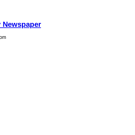
ily Newspaper
com