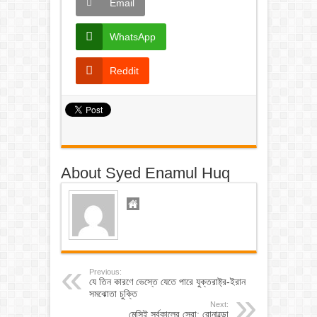
Email
WhatsApp
Reddit
About Syed Enamul Huq
Previous:
যে তিন কারণে ভেস্তে যেতে পারে যুক্তরাষ্ট্র-ইরান
সমঝোতা চুক্তি
Next:
মেসিই সর্বকালের সেরা: রোনাল্ডো