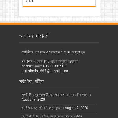
« Jul
আমাদের সম্পর্কে
প্রতিষ্ঠাতা সম্পাদক ও প্রকাশক : সৈয়দ এনামুল হক
সম্পাদক ও প্রকাশক : বেগম নিলুফার আক্তার
যোগাযোগ করুন: 01711388985
sakalbela1997@gmail.com
সর্বাধিক পঠিত
আপনি কি গুপ্ত আওয়ামী লীগ, জবাবে যা বললেন রুমিন ফারহানা
August 7, 2026
এনসিপিকে কড়া হুঁশিয়ারি বগুড়া যুবদলের
August 7, 2026
আ.লীগের বিচার ও নিষিদ্ধ করার প্রশ্নে চ্যালেঞ্জ কোথায়