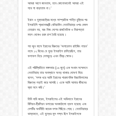
আমরা আগে জানতাম, তবে কোনোভাবেই আমরা এই
পথে পা বাড়াতাম না।’
ইরান ও যুক্তরাষ্ট্রের মধ্যে সাম্প্রতিক শান্তি চুক্তির পর
ইসরাইলি প্রধানমন্ত্রী বেনিয়ামিন নেতানিয়াহুর ওপর কেবল
তেহরান নয়, বরং নিজ দেশের রাজনৈতিক ও নিরাপত্তা
মহল থেকেও চরম চাপ তৈরি হয়েছে।
গত জুন মাসে ইরানের বিরুদ্ধে ‘অপারেশন রাইজিং লায়ন’
নামে ১২ দিনের যে যুদ্ধ ইসরাইল চালিয়েছিল, তার
ফলাফল নিয়ে দেশজুড়ে এখন তীব্র ক্ষোভ।
এই পরিস্থিতিতে মঙ্গলবার (১৬ জুন) এক সংবাদ সম্মেলনে
নেতানিয়াহু তার অবস্থানে অনড় থাকার ঘোষণা দিয়ে
বলেন, ‘দশক ধরে আমি ইরানের পারমাণবিক উচ্চাভিলাষের
বিরুদ্ধে লড়াই করে আসছি। একে আমি আমার জীবনের
ব্রত মনে করি।’
তিনি দাবি করেন, ইসরাইলের এই অভিযানে ইরানের
বিলিয়ন-ট্রিলিয়ন ডলারের অবকাঠামো ধ্বংস হয়েছে এবং
দেশটির অর্থনীতি কয়েক দশক পিছিয়ে গেছে। নেতানিয়াহুর
ভাষ্যমতে, এই যুদ্ধের মূল লক্ষ্য ছিল ইসরাইলকে