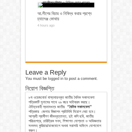
আ.লীগের বিচার ও নিষিদ্ধ করার প্রশ্নে
চ্যালেঞ্জ কোথায়
4 hours ago
Leave a Reply
You must be
logged in
to post a comment.
নিয়োগ বিজ্ঞপ্তি
৮ম ওয়েজবোর্ড বাস্তবায়নকৃত জাতীয় দৈনিক সকালবেলা
পত্রিকাটি সুনামের সাথে ২৬ বছর অতিক্রম করছে।
ঐতিহ্যবাহী স্বনামধন্য জাতীয়
“দৈনিক সকালবেলা”
পত্রিকায় জেলায় বিজ্ঞাপন প্রতিনিধি নিয়োগ দেয়া হবে।
আগ্রহী প্রার্থীগণ জীবনবৃত্তান্ত, দুই কপি ছবি, জাতীয়
পরিচয়পত্র, চারিত্রিক সনদ, শিক্ষাগত যোগ্যতা ও অভিজ্ঞতার
সনদসহ কুরিয়ার/ডাকযোগে অথবা সরাসরি অফিসে যোগাযোগ
করুন।