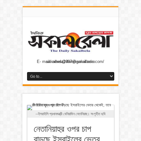
E- mail: news@dainiksakalbela.com/ sakalbela1997@gmail.com
--ইসরাইলি প্রধানমন্ত্রী বেনিয়ামিন নেতানিয়াহু। সংগৃহীত ছবি
নেতানিয়াহুর ওপর চাপ
বাড়ছে ইসরাইলের ভেতর