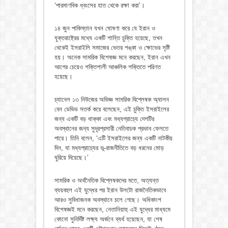
‘পারমাণবিক ধ্বংসের হাত থেকে রক্ষা করা’।
১৪ জুন পাকিস্তান যখন ঘোষণা করে যে ইরান ও
যুক্তরাষ্ট্রের মধ্যে একটি শান্তি চুক্তি হয়েছে, তখন
থেকেই ইসরাইলি সমাজের ভেতর শঙ্কা ও ক্ষোভের সৃষ্টি
হয়। অনেক সামরিক বিশেষজ্ঞ মনে করছেন, ইরান এখন
আগের চেয়েও শক্তিশালী আঞ্চলিক শক্তিতে পরিণত
হয়েছে।
চ্যানেল ১৩ নিউজের অভিজ্ঞ সামরিক বিশ্লেষক অ্যালন
বেন ডেভিড সতর্ক করে বলেছেন, এই চুক্তি ইসরাইলের
জন্য একটি বড় ধাক্কা এবং মধ্যপ্রাচ্যে দেশটির
অবস্থানের জন্য সুদূরপ্রসারী নেতিবাচক প্রভাব ফেলতে
পারে। তিনি বলেন, ‘এটি ইসরাইলের জন্য একটি নাটকীয়
দিন, যা মধ্যপ্রাচ্যের ভূ-রাজনীতিতে বড় ধরনের মোড়
ঘুরিয়ে দিয়েছে।’
সামরিক ও অর্থনৈতিক বিশ্লেষকদের মতে, অত্যন্ত
ব্যয়বহুল এই যুদ্ধের পর ইরান উলটো রাজনৈতিকভাবে
আরও সুবিধাজনক অবস্থানে চলে গেছে। অধিকাংশ
বিশেষজ্ঞই মনে করছেন, নেতানিয়াহু এই যুদ্ধের মাধ্যমে
কোনো সুনির্দিষ্ট লক্ষ্য অর্জনে ব্যর্থ হয়েছেন, যা শেষ