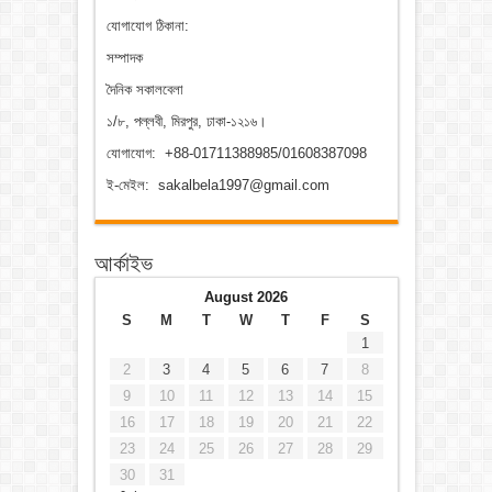
যোগাযোগ ঠিকানা:
সম্পাদক
দৈনিক সকালবেলা
১/৮, পল্লবী, মিরপুর, ঢাকা-১২১৬।
যোগাযোগ: +88-01711388985/01608387098
ই-মেইল: sakalbela1997@gmail.com
আর্কাইভ
August 2026
S
M
T
W
T
F
S
1
2
3
4
5
6
7
8
9
10
11
12
13
14
15
16
17
18
19
20
21
22
23
24
25
26
27
28
29
30
31