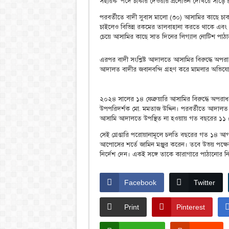
সহায়ক’ পদে চাকরি দেওয়ার প্রলোভন দেখিয়ে সাড়ে 
পরবর্তীতে বাদী সুবাস মালো (৩০) আসামির কাছে চাক
চাইলেও বিভিন্ন রকমের তালবাহানা করতে থাকে এবং প
চেয়ে আসামির কাছে সাত দিনের লিগ্যাল নোটিশ পাঠ
এরপর বাদী সংশ্লিষ্ট আদালতে আসামির বিরুদ্ধে অপর
আদালত বাদীর জবানবন্দি গ্রহণ করে মামলার অভিযোগ
২০২৪ সালের ১৪ ফেব্রুয়ারি আসামির বিরুদ্ধে অপরাধ 
উপপরিদর্শক মো. মমতাজ উদ্দিন। পরবর্তীতে আদাল
আসামি আদালতে উপস্থিত না হওয়ায় গত বছরের ১১ সেপ্ট
সেই গ্রেপ্তারি পরোয়ানামূলে চলতি বছরের গত ১৪ আগস্
আপোসের শর্তে জামিন মঞ্জুর করেন। তবে উভয় পক্ষ
নির্দেশ দেন। একই সঙ্গে তাকে কারাগারে পাঠানোর 
Facebook
Twitter
Print
Pinterest