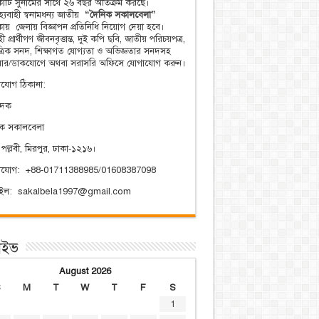
িকাটি সুনামের সাথে ২৬ বছর অতিক্রম করছে।
্যবাহী স্বনামধন্য জাতীয়
“দৈনিক সকালবেলা”
িকায় জেলায় বিজ্ঞাপন প্রতিনিধি নিয়োগ দেয়া হবে।
ী প্রার্থীগণ জীবনবৃত্তান্ত, দুই কপি ছবি, জাতীয় পরিচয়পত্র,
ত্রিক সনদ, শিক্ষাগত যোগ্যতা ও অভিজ্ঞতার সনদসহ
য়ার/ডাকযোগে অথবা সরাসরি অফিসে যোগাযোগ করুন।
যোগ ঠিকানা:
াদক
িক সকালবেলা
 পল্লবী, মিরপুর, ঢাকা-১২১৬।
াযোগ: +88-01711388985/01608387098
েইল: sakalbela1997@gmail.com
াইভ
August 2026
S
M
T
W
T
F
S
1