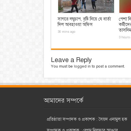
সাগরে লঘুচাপ, বৃষ্টি নিয়ে যে বার্তা
পেশা নি
দিল আবহাওয়া অফিস
কর্মীদে
তাসনিম
30 mins ago
3 hours 
Leave a Reply
You must be
logged in
to post a comment.
আমাদের সম্পর্কে
প্রতিষ্ঠাতা সম্পাদক ও প্রকাশক : সৈয়দ এনামুল হক
সম্পাদক ও প্রকাশক : বেগম নিলুফার আক্তার