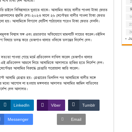
৪ লাখ টাকা নেন আসামি।
2
9
রি চাইলে বিভিন্নভাবে ঘুরাতে থাকে। আসামির কাছে বাদীর পাওনা টাকা ফেরত
্রাণনাশের হুমকি দেয়।২০২৩ সালে ২৬ সেপ্টেম্বর বাদীর পাওনা টাকা ফেরত
1
ানো হয়। আসামিকে লিগ্যাল নোটিশ পাঠানোর পরেও টাকা ফেরত দেননি।
2
3
াধমূলক বিশ্বাস ভঙ্গ এবং প্রতারণার অভিযোগে মামলাটি দায়ের করেন।ওইদিন
« Ju
 বিষয়ে তদন্ত করে তেজগাও থানার ওসিকে তদন্তের নির্দেশ দেন।
সত্যতা পাওয়া গেছে মর্মে প্রতিবেদন দাখিল করেন তেজগাঁও থানার
ত এই প্রতিবেদন আমলে নিয়ে আসামিকে আদালতে হাজির হতে নির্দেশ দেন।
েম্বর আসামির বিরুদ্ধে গ্রেপ্তারি পরোয়ানা জারি করেন।
ট আসামি গ্রেপ্তার হয়। গ্রেপ্তারের তিনদিন পর আসামিকে বাদীর সঙ্গে
ের মধ্যে আপোস না হওয়ায় মঙ্গলবার আদালত আসামির জামিন বাতিলের
নির্দেশ দেন আদালত।
LinkedIn
Viber
Tumblr
Messenger
Email