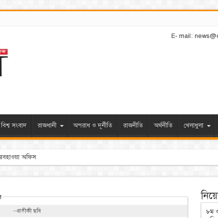
E- mail: news@
বিশ্ব সংবাদ
রাজধানী
অপরাধ ও দূর্নীতি
রাজনীতি
অর্থনীতি
খেলাধুলা
নিয়োগ
--প্রতীকী ছবি
৮ম ও