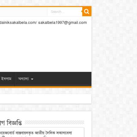
dainiksakalbela.com/ sakalbela1997@gmail.com
ইসলাম
অন্যান্য
 বিজ্ঞপ্তি
য়েজবোর্ড বাস্তবায়নকৃত জাতীয় দৈনিক সকালবেলা