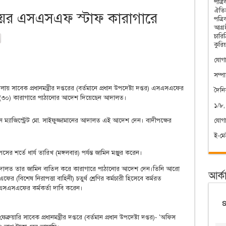
পত্র
ঐতিহ
যালয়ের এসএসএফ স্টাফ কারাগারে
পত্র
আগ্রহ
চারি
কুরি
যোগা
সম্প
 সাবেক প্রধানমন্ত্রীর দপ্তরের (বর্তমানে প্রধান উপদেষ্টা দপ্তর) এসএসএফের
দৈন
নকে (৩০) কারাগারে পাঠানোর আদেশ দিয়েছেন আদালত।
১/৮,
টন ম্যাজিস্ট্রেট মো. সাইফুজ্জামানের আদালত এই আদেশ দেন। বাদীপক্ষের
যোগ
ই-ম
শর্তে ধার্য তারিখ (মঙ্গলবার) পর্যন্ত জামিন মঞ্জুর করেন।
দালত তার জামিন বাতিল করে কারাগারে পাঠানোর আদেশ দেন।তিনি আরো
আর্ক
ের (বিশেষ নিরাপত্তা বাহিনী) চতুর্থ শ্রেণির কর্মচারী হিসেবে কর্মরত
এসএসএফের কর্মকর্তা দাবি করেন।
য়ারি সাবেক প্রধানমন্ত্রীর দপ্তরে (বর্তমান প্রধান উপদেষ্টা দপ্তর)- ‘অফিস