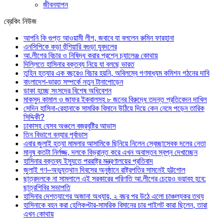
জীবনযাপন
ব্রেকিং নিউজ
আপনি কি গুপ্ত আওয়ামী লীগ, জবাবে যা বললেন রুমিন ফারহানা
এনসিপিকে কড়া হুঁশিয়ারি বগুড়া যুবদলের
আ.লীগের বিচার ও নিষিদ্ধ করার প্রশ্নে চ্যালেঞ্জ কোথায়
দিল্লিতে হাসিনার বক্তব্য নিয়ে যা বলছে ভারত
তুহিন হত্যার এক বছরেও বিচার হয়নি, অবিলম্বে গণমাধ্যম কমিশন গঠনের দাবি
বাংলাদেশ-ভারত সম্পর্কে নতুন টানাপোড়েন
ডাকা হচ্ছে সংসদের বিশেষ অধিবেশন
মাকসুদ কামাল ও জাফর ইকবালসহ ৮ জনের বিরুদ্ধে তদন্ত প্রতিবেদন দাখিল
সেদিন হাসিনা-রেহানাকে সামরিক বিমানে উঠিয়ে দিয়ে কেন নেমে পড়েন তারিক
সিদ্দিকী?
ঢাকাসহ যেসব অঞ্চলে বজ্রবৃষ্টির আভাস
তিন বিভাগে বন্যার পূর্বাভাস
এবার জুলাই হত্যা মামলার আসামিকে ছিনিয়ে নিলেন স্বেচ্ছাসেবক দলের নেতা
মানুষ কতটা নির্লজ্জ, দলকে বিভ্রান্ত করে এখন অবাস্তব স্বপ্ন দেখাচ্ছেন
হাসিনার বক্তব্য ইস্যুতে পররাষ্ট্র মন্ত্রণালয়ের প্রতিবাদ
জুলাই গণ–অভ্যুত্থান দিবসের অনুষ্ঠানে রাষ্ট্রপতির সামনেই হট্টগোল
ছাত্রদলকে না সামলালে এই সরকারের পরিণতি আ.লীগের চেয়েও ভয়াবহ হবে:
ছাত্রশিবির সভাপতি
হাসিনার দেশত্যাগের অজানা অধ্যায়, ২ বছর পর উঠে এলো চাঞ্চল্যকর তথ্য
হাসিনাকে বহন করা হেলিকপ্টার-সামরিক বিমানের চার পাইলট কারা ছিলেন, তারা
এখন কোথায়