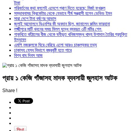
টাকা
পরিবর্তনের কথা বললেই এদেশে প্রাণ দিতে হয়েছে: মির্জা ফখরুল
সম্ভাবনাময় ক্রিকেটার থেকে যেভাবে শীর্ষ সন্ত্রাসী হলেন ডেভিড ইমন
সারা দেশে টানা বর্ষণের আভাস
জুলাই আন্দোলনে বিএনপির কী অবদান ছিল, জানালেন রুমিন ফারহানা
লক্ষ্মীপুরে মাটি খননের সময় মিলল যুদ্ধে ব্যবহৃত ৩টি মর্টার শেল
গাকৃবিতে কাঁঠালের বীজ থেকে ঘনীভূত খনিজসমৃদ্ধ খাদ্য উপাদান তৈরির প্রযুক্তি
উদ্ভাবন
এমপি নজরুলকে ঘিরে বেরিয়ে এলো আরও চাঞ্চল্যকর তথ্য
ঢাকাসহ যেসব বিভাগে বজ্রবৃষ্টি হতে পারে
বিশ্ব বাঘ দিবস আজ
প্রায় ১ কেজি গাঁজাসহ মাদক ব্যবসায়ী জুলহাস আটক
Share !