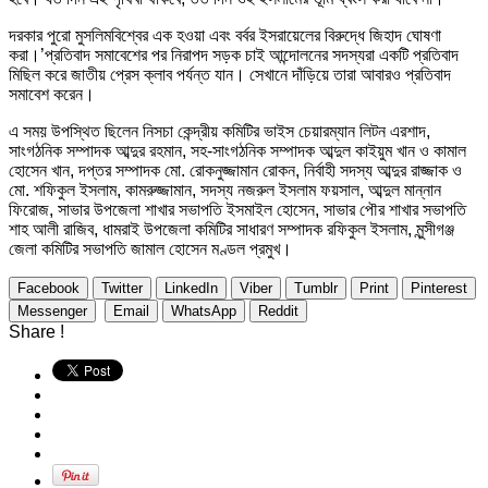
দরকার পুরো মুসলিমবিশ্বের এক হওয়া এবং বর্বর ইসরায়েলের বিরুদ্ধে জিহাদ ঘোষণা
করা।’প্রতিবাদ সমাবেশের পর নিরাপদ সড়ক চাই আন্দোলনের সদস্যরা একটি প্রতিবাদ
মিছিল করে জাতীয় প্রেস ক্লাব পর্যন্ত যান। সেখানে দাঁড়িয়ে তারা আবারও প্রতিবাদ
সমাবেশ করেন।
এ সময় উপস্থিত ছিলেন নিসচা কেন্দ্রীয় কমিটির ভাইস চেয়ারম্যান লিটন এরশাদ,
সাংগঠনিক সম্পাদক আব্দুর রহমান, সহ-সাংগঠনিক সম্পাদক আব্দুল কাইয়ুম খান ও কামাল
হোসেন খান, দপ্তর সম্পাদক মো. রোকনুজ্জামান রোকন, নির্বাহী সদস্য আব্দুর রাজ্জাক ও
মো. শফিকুল ইসলাম, কামরুজ্জামান, সদস্য নজরুল ইসলাম ফয়সাল, আব্দুল মান্নান
ফিরোজ, সাভার উপজেলা শাখার সভাপতি ইসমাইল হোসেন, সাভার পৌর শাখার সভাপতি
শাহ আলী রাজিব, ধামরাই উপজেলা কমিটির সাধারণ সম্পাদক রফিকুল ইসলাম, মুন্সীগঞ্জ
জেলা কমিটির সভাপতি জামাল হোসেন মণ্ডল প্রমুখ।
Facebook
Twitter
LinkedIn
Viber
Tumblr
Print
Pinterest
Messenger
Email
WhatsApp
Reddit
Share !