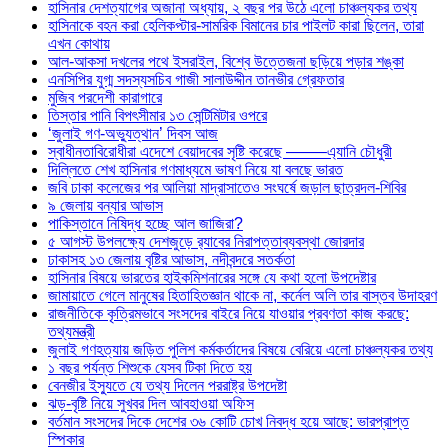
হাসিনার দেশত্যাগের অজানা অধ্যায়, ২ বছর পর উঠে এলো চাঞ্চল্যকর তথ্য
হাসিনাকে বহন করা হেলিকপ্টার-সামরিক বিমানের চার পাইলট কারা ছিলেন, তারা
এখন কোথায়
আল-আকসা দখলের পথে ইসরাইল, বিশ্বে উত্তেজনা ছড়িয়ে পড়ার শঙ্কা
এনসিপির যুগ্ম সদস্যসচিব গাজী সালাউদ্দীন তানভীর গ্রেফতার
মুজিব পরদেশী কারাগারে
তিস্তার পানি বিপৎসীমার ১৩ সেন্টিমিটার ওপরে
‘জুলাই গণ-অভ্যুত্থান’ দিবস আজ
স্বাধীনতাবিরোধীরা এদেশে বেয়াদবের সৃষ্টি করেছে ——–এ্যানি চৌধুরী
দিল্লিতে শেখ হাসিনার গণমাধ্যমে ভাষণ নিয়ে যা বলছে ভারত
জবি ঢাকা কলেজের পর আলিয়া মাদ্রাসাতেও সংঘর্ষে জড়াল ছাত্রদল-শিবির
৯ জেলায় বন্যার আভাস
পাকিস্তানে নিষিদ্ধ হচ্ছে আল জাজিরা?
৫ আগস্ট উপলক্ষ্যে দেশজুড়ে র‌্যাবের নিরাপত্তাব্যবস্থা জোরদার
ঢাকাসহ ১৩ জেলায় বৃষ্টির আভাস, নদীবন্দরে সতর্কতা
হাসিনার বিষয়ে ভারতের হাইকমিশনারের সঙ্গে যে কথা হলো উপদেষ্টার
জামায়াতে গেলে মানুষের হিতাহিতজ্ঞান থাকে না, কর্নেল অলি তার বাস্তব উদাহরণ
রাজনীতিকে কৃত্রিমভাবে সংসদের বাইরে নিয়ে যাওয়ার প্রবণতা কাজ করছে:
তথ্যমন্ত্রী
জুলাই গণহত্যায় জড়িত পুলিশ কর্মকর্তাদের বিষয়ে বেরিয়ে এলো চাঞ্চল্যকর তথ্য
১ বছর পর্যন্ত শিশুকে যেসব টিকা দিতে হয়
বেনজীর ইস্যুতে যে তথ্য দিলেন পররাষ্ট্র উপদেষ্টা
ঝড়-বৃষ্টি নিয়ে সুখবর দিল আবহাওয়া অফিস
বর্তমান সংসদের দিকে দেশের ৩৬ কোটি চোখ নিবদ্ধ হয়ে আছে: ভারপ্রাপ্ত
স্পিকার