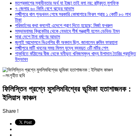
মতপ্রকাশের স্বাধীনতার অর্থ যা ইচ্ছা তাই বলা নয়: রাষ্ট্রদূত মুশফিক
৭ জেলায় ৬০ কিমি বেগে ঝড়ের আভাস
লক্ষ্মীপুরে খাল পুনঃখনন শেষে সরকারি কোষাগারে ফিরল প্রায় ১ কোটি ৮০ লাখ
টাকা
পরিবর্তনের কথা বললেই এদেশে প্রাণ দিতে হয়েছে: মির্জা ফখরুল
সম্ভাবনাময় ক্রিকেটার থেকে যেভাবে শীর্ষ সন্ত্রাসী হলেন ডেভিড ইমন
সারা দেশে টানা বর্ষণের আভাস
জুলাই আন্দোলনে বিএনপির কী অবদান ছিল, জানালেন রুমিন ফারহানা
লক্ষ্মীপুরে মাটি খননের সময় মিলল যুদ্ধে ব্যবহৃত ৩টি মর্টার শেল
গাকৃবিতে কাঁঠালের বীজ থেকে ঘনীভূত খনিজসমৃদ্ধ খাদ্য উপাদান তৈরির প্রযুক্তি
উদ্ভাবন
--সংগৃহীত ছবি
ফিলিস্তিন প্রশ্নে মুসলিমবিশ্বের ভূমিকা হতাশাজনক :
ইলিয়াস কাঞ্চন
Share !