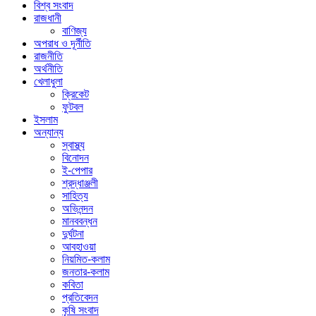
বিশ্ব সংবাদ
রাজধানী
বাণিজ্য
অপরাধ ও দূর্নীতি
রাজনীতি
অর্থনীতি
খেলাধুলা
ক্রিকেট
ফুটবল
ইসলাম
অন্যান্য
স্বাস্থ্য
বিনোদন
ই-পেপার
শ্রদ্ধাঞ্জলী
সাহিত্য
অভিনন্দন
মানববন্ধন
দুর্ঘটনা
আবহাওয়া
নিয়মিত-কলাম
জনতার-কলাম
কবিতা
প্রতিবেদন
কৃষি সংবাদ