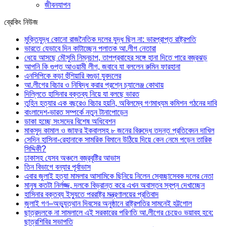
জীবনযাপন
ব্রেকিং নিউজ
মুক্তিযুদ্ধ কোনো রাজনৈতিক দলের যুদ্ধ ছিল না: ভারপ্রাপ্ত রাষ্ট্রপতি
ভারতে যেভাবে দিন কাটাচ্ছেন পলাতক আ.লীগ নেতারা
ধেয়ে আসছে মৌসুমি নিম্নচাপ, তাপপ্রবাহের সঙ্গে হানা দিতে পারে বজ্রঝড়
আপনি কি গুপ্ত আওয়ামী লীগ, জবাবে যা বললেন রুমিন ফারহানা
এনসিপিকে কড়া হুঁশিয়ারি বগুড়া যুবদলের
আ.লীগের বিচার ও নিষিদ্ধ করার প্রশ্নে চ্যালেঞ্জ কোথায়
দিল্লিতে হাসিনার বক্তব্য নিয়ে যা বলছে ভারত
তুহিন হত্যার এক বছরেও বিচার হয়নি, অবিলম্বে গণমাধ্যম কমিশন গঠনের দাবি
বাংলাদেশ-ভারত সম্পর্কে নতুন টানাপোড়েন
ডাকা হচ্ছে সংসদের বিশেষ অধিবেশন
মাকসুদ কামাল ও জাফর ইকবালসহ ৮ জনের বিরুদ্ধে তদন্ত প্রতিবেদন দাখিল
সেদিন হাসিনা-রেহানাকে সামরিক বিমানে উঠিয়ে দিয়ে কেন নেমে পড়েন তারিক
সিদ্দিকী?
ঢাকাসহ যেসব অঞ্চলে বজ্রবৃষ্টির আভাস
তিন বিভাগে বন্যার পূর্বাভাস
এবার জুলাই হত্যা মামলার আসামিকে ছিনিয়ে নিলেন স্বেচ্ছাসেবক দলের নেতা
মানুষ কতটা নির্লজ্জ, দলকে বিভ্রান্ত করে এখন অবাস্তব স্বপ্ন দেখাচ্ছেন
হাসিনার বক্তব্য ইস্যুতে পররাষ্ট্র মন্ত্রণালয়ের প্রতিবাদ
জুলাই গণ–অভ্যুত্থান দিবসের অনুষ্ঠানে রাষ্ট্রপতির সামনেই হট্টগোল
ছাত্রদলকে না সামলালে এই সরকারের পরিণতি আ.লীগের চেয়েও ভয়াবহ হবে:
ছাত্রশিবির সভাপতি