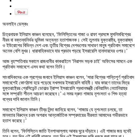
অনলাইন ডেস্কঃ
চিত্রনায়ক ইলিয়াস কাঞ্চন বলেছেন, ‘ফিলিস্তিনের গাজা ও রাফা প্রসঙ্গে মুসলিমবিশ্বের
নীরব বা বক্তব্যনির্ভর ভূমিকা অত্যন্ত হতাশাজনক। সেই তুলনায় যুক্তরাষ্ট্র, যুক্তরাজ্য
ও ইউরোপের বিভিন্ন দেশ এবং তৃতীয় বিশ্বের দেশগুলোর সাধারণ মানুষ প্রতিবাদ সমাবেশে
অনেক বেশি মুখর। ধারাবাহিকভাবে যার প্রভাব পড়ছে ইসরায়েলি হানাদারদের ওপর।’
আজ বৃহস্পতিবার সকালে রাজধানীর কাকরাইলে ‘নিরাপদ সড়ক চাই’ অফিসের সামনে এক
প্রতিবাদ সমাবেশে এসব কথা বলেন তিনি।
সাংবাদিকদের এক প্রশ্নের জবাবে ইলিয়াস কাঞ্চন বলেন, ‘সারা বিশ্বের শান্তিপূর্ণ প্রতিবাদ
সমাবেশেই কোণঠাসা হয়ে পড়েছে দখলদার ইসরায়েলি বাহিনী। যার কারণে তাদের মিত্র
যুক্তরাষ্ট্রের প্রেসিডেন্ট ডোনাল্ড ট্রাম্প ইসরায়েলি প্রধানমন্ত্রী বেনিয়ামিন নেতানিয়াহুর
সঙ্গে সম্প্রতি শীতল আচরণ করেছেন।’ এ সময় দ্রুত গাজায় নৃশংসতা ও শিশু হত্যা
বন্ধের দাবি জানান তিনি।
সমাবেশে ইলিয়াস কাঞ্চন তীব্র নিন্দা জানিয়ে বলেন, ‘গাজায় যে নৃশংসতা চলছে, তা
মানবতার বিরুদ্ধে চরম অপরাধ আন্তর্জাতিক সম্প্রদায়ের নীরবতা আমাদের গভীরভাবে
হতাশ করেছে।’
তিনি বলেন, ‘ফিলিস্তিন জাতি ইনশাআল্লাহ আবার ঘুরে দাঁড়াবে। এই গাজার জয় হবেই
হবে। যত
দিন
এই পৃথিবী থাকবে, তত
দিন
ওই ইসলামের ভূমি ধ্বংস করা যাবে না।