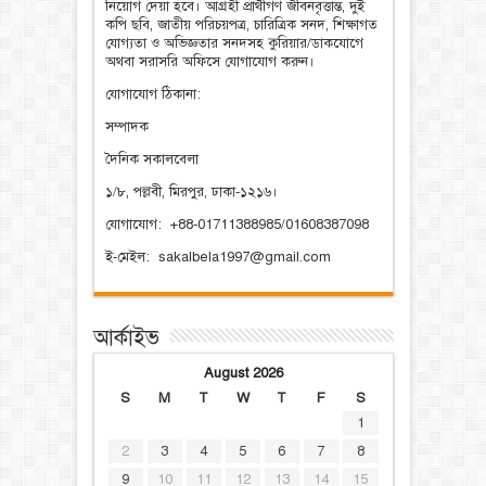
নিয়োগ দেয়া হবে। আগ্রহী প্রার্থীগণ জীবনবৃত্তান্ত, দুই
কপি ছবি, জাতীয় পরিচয়পত্র, চারিত্রিক সনদ, শিক্ষাগত
যোগ্যতা ও অভিজ্ঞতার সনদসহ কুরিয়ার/ডাকযোগে
অথবা সরাসরি অফিসে যোগাযোগ করুন।
যোগাযোগ ঠিকানা:
সম্পাদক
দৈনিক সকালবেলা
১/৮, পল্লবী, মিরপুর, ঢাকা-১২১৬।
যোগাযোগ: +88-01711388985/01608387098
ই-মেইল: sakalbela1997@gmail.com
আর্কাইভ
August 2026
S
M
T
W
T
F
S
1
2
3
4
5
6
7
8
9
10
11
12
13
14
15