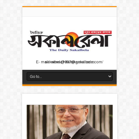
E- mail: news@dainiksakalbela.com/ sakalbela1997@gmail.com