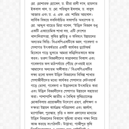
মো. মোশারফ হোসেন, ড. মীরা রানী দাস, হায়দার
ইকবাল খান, ড. মো. শরিফুল ইসলাম, ড. বাবুল
আক্তার এবং ড. এ. এফ. এম. শামিম আহসান।
সার্বিক বিষয়ে নবনির্বাচিত সভাপতি অধ্যাপক ড.
মো. আব্দুল বাছেত মিয়া বলেন, “উদ্ভিদ বিজ্ঞান শুধু
একটি একাডেমিক শাখা নয়, এটি দেশের
খাদ্যনিরাপত্তা, কৃষির স্থায়িত্ব ও ভবিষ্যৎ উন্নয়নের
অন্যতম ভিত্তি। বিএসপিএসটিকে জ্ঞান, গবেষণা ও
পেশাগত উৎকর্ষতার একটি কার্যকর প্ল্যাটফর্ম
হিসেবে গড়ে তুলতে আমরা সম্মিলিতভাবে কাজ
করব। তরুণ বিজ্ঞানীদের সম্ভাবনার বিকাশ এবং
গবেষণার ফল মাঠপর্যায়ে পৌঁছে দেওয়াই হবে
আমাদের অন্যতম অঙ্গীকার।” বিএসপিএসটির
লক্ষ্য হলো ফসল উদ্ভিদ বিজ্ঞানের বিভিন্ন শাখার
পেশাজীবীদের মধ্যে কার্যকর পেশাদার নেটওয়ার্ক
গড়ে তোলা, গবেষণা ও উদ্ভাবনকে উৎসাহিত করা
এবং উদ্ভিদ বিজ্ঞানীদের পেশাগত উন্নয়নে সহায়তা
করা। পাশাপাশি জাতীয় ও বৈশ্বিক কৃষিচ্যালেঞ্জ
মোকাবিলায় প্রয়োজনীয় উদ্যোগ গ্রহণ, প্রশিক্ষণ ও
দক্ষতা উন্নয়ন কার্যক্রম পরিচালনা এবং জার্নাল,
ম্যাগাজিন, পুরস্কার, বৃত্তি ও সনদ প্রদানের মাধ্যমে
উদ্ভিদ বিজ্ঞানের বিকাশে ভূমিকা রাখার লক্ষ্য নিয়ে
কাজ করছে সংগঠনটি। উল্লেখ্য, গাজীপুর কৃষি