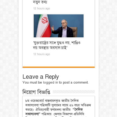
নতুন তথ্য
12 hours ago
‘যুক্তরাষ্ট্রের সঙ্গে যুদ্ধও নয়, শান্তিও
নয় অবস্থার অবসান চাই’
12 hours ago
Leave a Reply
You must be
logged in
to post a comment.
নিয়োগ বিজ্ঞপ্তি
৮ম ওয়েজবোর্ড বাস্তবায়নকৃত জাতীয় দৈনিক
সকালবেলা পত্রিকাটি সুনামের সাথে ২৬ বছর অতিক্রম
করছে। ঐতিহ্যবাহী স্বনামধন্য জাতীয়
“দৈনিক
সকালবেলা”
পত্রিকায় জেলায় বিজ্ঞাপন প্রতিনিধি