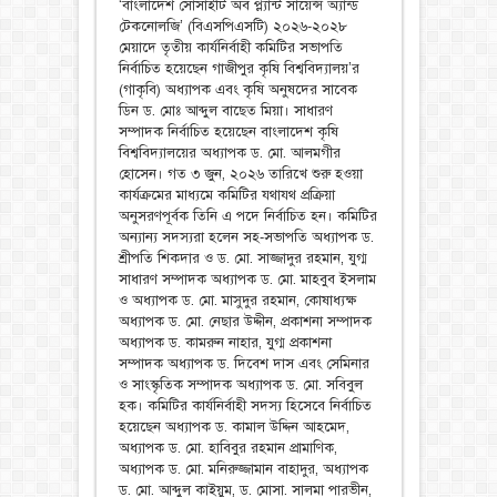
‘বাংলাদেশ সোসাইটি অব প্ল্যান্ট সায়েন্স অ্যান্ড
টেকনোলজি’ (বিএসপিএসটি) ২০২৬-২০২৮
মেয়াদে তৃতীয় কার্যনির্বাহী কমিটির সভাপতি
নির্বাচিত হয়েছেন গাজীপুর কৃষি বিশ্ববিদ্যালয়’র
(গাকৃবি) অধ্যাপক এবং কৃষি অনুষদের সাবেক
ডিন ড. মোঃ আব্দুল বাছেত মিয়া। সাধারণ
সম্পাদক নির্বাচিত হয়েছেন বাংলাদেশ কৃষি
বিশ্ববিদ্যালয়ের অধ্যাপক ড. মো. আলমগীর
হোসেন। গত ৩ জুন, ২০২৬ তারিখে শুরু হওয়া
কার্যক্রমের মাধ্যমে কমিটির যথাযথ প্রক্রিয়া
অনুসরণপূর্বক তিনি এ পদে নির্বাচিত হন। কমিটির
অন্যান্য সদস্যরা হলেন সহ-সভাপতি অধ্যাপক ড.
শ্রীপতি শিকদার ও ড. মো. সাজ্জাদুর রহমান, যুগ্ম
সাধারণ সম্পাদক অধ্যাপক ড. মো. মাহবুব ইসলাম
ও অধ্যাপক ড. মো. মাসুদুর রহমান, কোষাধ্যক্ষ
অধ্যাপক ড. মো. নেছার উদ্দীন, প্রকাশনা সম্পাদক
অধ্যাপক ড. কামরুন নাহার, যুগ্ম প্রকাশনা
সম্পাদক অধ্যাপক ড. দিবেশ দাস এবং সেমিনার
ও সাংস্কৃতিক সম্পাদক অধ্যাপক ড. মো. সবিবুল
হক। কমিটির কার্যনির্বাহী সদস্য হিসেবে নির্বাচিত
হয়েছেন অধ্যাপক ড. কামাল উদ্দিন আহমেদ,
অধ্যাপক ড. মো. হাবিবুর রহমান প্রামাণিক,
অধ্যাপক ড. মো. মনিরুজ্জামান বাহাদুর, অধ্যাপক
ড. মো. আব্দুল কাইয়ুম, ড. মোসা. সালমা পারভীন,