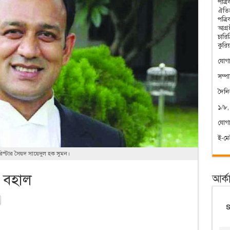
পত্র
ঐতিহ
পত্র
আগ্রহ
চারি
কুরি
যোগা
সম্প
দৈন
১/৮,
যোগ
ই-ম
ারিস্টার সৈয়দ সায়েদুল হক সুমন।
ন বহাল
আর্ক