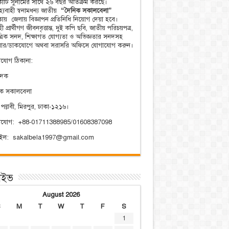
িকাটি সুনামের সাথে ২৬ বছর অতিক্রম করছে।
্যবাহী স্বনামধন্য জাতীয়
“দৈনিক সকালবেলা”
িকায় জেলায় বিজ্ঞাপন প্রতিনিধি নিয়োগ দেয়া হবে।
ী প্রার্থীগণ জীবনবৃত্তান্ত, দুই কপি ছবি, জাতীয় পরিচয়পত্র,
ত্রিক সনদ, শিক্ষাগত যোগ্যতা ও অভিজ্ঞতার সনদসহ
য়ার/ডাকযোগে অথবা সরাসরি অফিসে যোগাযোগ করুন।
যোগ ঠিকানা:
াদক
িক সকালবেলা
 পল্লবী, মিরপুর, ঢাকা-১২১৬।
াযোগ: +88-01711388985/01608387098
েইল: sakalbela1997@gmail.com
াইভ
August 2026
S
M
T
W
T
F
S
1