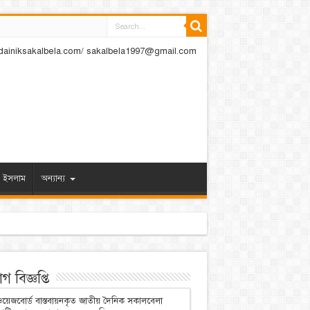
dainiksakalbela.com/ sakalbela1997@gmail.com
ইসলাম
অন্যান্য
 বিজ্ঞপ্তি
য়েজবোর্ড বাস্তবায়নকৃত জাতীয় দৈনিক সকালবেলা