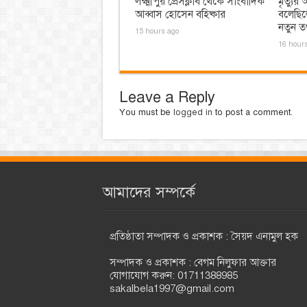
লক্ষ্মীপুর প্রেসক্লাব থেকে সাংবাদিক
মৃত্যু
আব্বাস হোসেন বহিষ্কার
বলেছিল
নতুন তথ
15 hours ago
16 hour
Leave a Reply
You must be
logged in
to post a comment.
আমাদের সম্পর্কে
প্রতিষ্ঠাতা সম্পাদক ও প্রকাশক : সৈয়দ এনামুল হক
সম্পাদক ও প্রকাশক : বেগম নিলুফার আক্তার
যোগাযোগ করুন: 01711388985
sakalbela1997@gmail.com