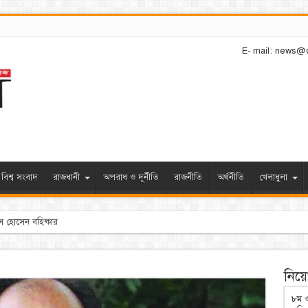
E- mail: news@
বিশ্ব সংবাদ
রাজধানী
অপরাধ ও দূর্নীতি
রাজনীতি
অর্থনীতি
খেলাধুলা
নিয়োগ
৮ম ও