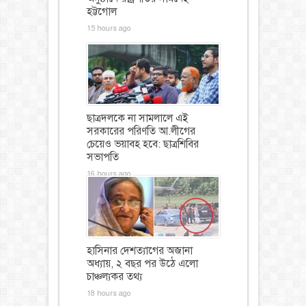
হট্টগোল
15 hours ago
ছাত্রদলকে না সামলালে এই
সরকারের পরিণতি আ.লীগের
চেয়েও ভয়াবহ হবে: ছাত্রশিবির
সভাপতি
16 hours ago
হাসিনার দেশত্যাগের অজানা
অধ্যায়, ২ বছর পর উঠে এলো
চাঞ্চল্যকর তথ্য
18 hours ago