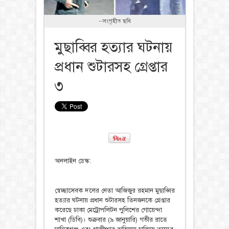
--সংগৃহীত ছবি
মুছাব্বির হত্যার ঘটনায়
প্রধান শুটারসহ গ্রেপ্তার
৩
অনলাইন ডেস্ক:
স্বেচ্ছাসেবক দলের নেতা আজিজুর রহমান মুছাব্বির
হত্যার ঘটনায় প্রধান শুটারসহ তিনজনকে গ্রেপ্তার
করেছে ঢাকা মেট্রোপলিটন পুলিশের গোয়েন্দা
শাখা (ডিবি)। শুক্রবার (৯ জানুয়ারি) গভীর রাতে