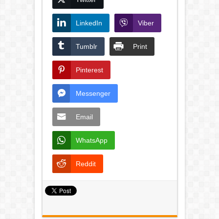
LinkedIn
Viber
Tumblr
Print
Pinterest
Messenger
Email
WhatsApp
Reddit