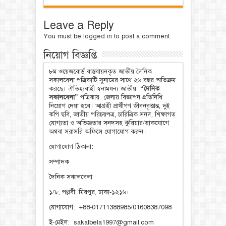
Leave a Reply
You must be
logged in
to post a comment.
নিয়োগ বিজ্ঞপ্তি
৮ম ওয়েজবোর্ড বাস্তবায়নকৃত জাতীয় দৈনিক
সকালবেলা পত্রিকাটি সুনামের সাথে ২৬ বছর অতিক্রম
করছে। ঐতিহ্যবাহী স্বনামধন্য জাতীয়
“দৈনিক
সকালবেলা”
পত্রিকায় জেলায় বিজ্ঞাপন প্রতিনিধি
নিয়োগ দেয়া হবে। আগ্রহী প্রার্থীগণ জীবনবৃত্তান্ত, দুই
কপি ছবি, জাতীয় পরিচয়পত্র, চারিত্রিক সনদ, শিক্ষাগত
যোগ্যতা ও অভিজ্ঞতার সনদসহ কুরিয়ার/ডাকযোগে
অথবা সরাসরি অফিসে যোগাযোগ করুন।
যোগাযোগ ঠিকানা:
সম্পাদক
দৈনিক সকালবেলা
১/৮, পল্লবী, মিরপুর, ঢাকা-১২১৬।
যোগাযোগ: +88-01711388985/01608387098
ই-মেইল: sakalbela1997@gmail.com