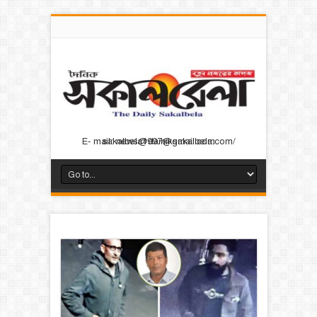
E- mail: news@dainiksakalbela.com/ sakalbela1997@gmail.com