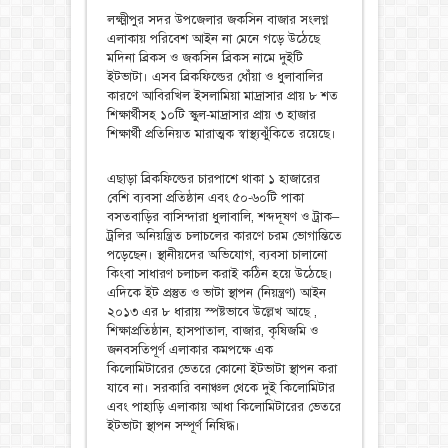
লক্ষ্মীপুর সদর উপজেলার জকসিন বাজার সংলগ্ন
এলাকায় পরিবেশ আইন না মেনে গড়ে উঠেছে
মদিনা ব্রিকস ও জকসিন ব্রিকস নামে দুইটি
ইটভাটা। এসব ব্রিকফিল্ডের ধোঁয়া ও ধুলাবালির
কারণে আবিরখিল ইসলামিয়া মাদ্রাসার প্রায় ৮ শত
শিক্ষার্থীসহ ১০টি স্কুল-মাদ্রাসার প্রায় ৩ হাজার
শিক্ষার্থী প্রতিনিয়ত মারাত্মক স্বাস্থ্যঝুঁকিতে রয়েছে।
এছাড়া ব্রিকফিল্ডের চারপাশে থাকা ১ হাজারের
বেশি ব্যবসা প্রতিষ্ঠান এবং ৫০-৬০টি পাকা
বসতবাড়ির বাসিন্দারা ধুলাবালি, শব্দদূষণ ও ট্রাক–
ট্রলির অনিয়ন্ত্রিত চলাচলের কারণে চরম ভোগান্তিতে
পড়েছেন। স্থানীয়দের অভিযোগ, ব্যবসা চালানো
কিংবা সাধারণ চলাচল করাই কঠিন হয়ে উঠেছে।
এদিকে ইট প্রস্তুত ও ভাটা স্থাপন (নিয়ন্ত্রণ) আইন
২০১৩ এর ৮ ধারায় স্পষ্টভাবে উল্লেখ আছে ,
শিক্ষাপ্রতিষ্ঠান, হাসপাতাল, বাজার, কৃষিজমি ও
জনবসতিপূর্ণ এলাকার কমপক্ষে এক
কিলোমিটারের ভেতরে কোনো ইটভাটা স্থাপন করা
যাবে না। সরকারি বনাঞ্চল থেকে দুই কিলোমিটার
এবং পাহাড়ি এলাকায় আধা কিলোমিটারের ভেতরে
ইটভাটা স্থাপন সম্পূর্ণ নিষিদ্ধ।