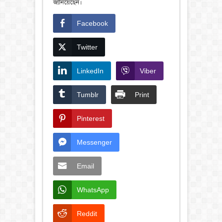
জানিয়েছেন।
Facebook
Twitter
LinkedIn
Viber
Tumblr
Print
Pinterest
Messenger
Email
WhatsApp
Reddit