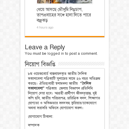
ধেয়ে আসছে মৌসুমি নিম্নচাপ,
তাপপ্রবাহের সঙ্গে হানা দিতে পারে
বজ্রঝড়
4 hours ago
Leave a Reply
You must be
logged in
to post a comment.
নিয়োগ বিজ্ঞপ্তি
৮ম ওয়েজবোর্ড বাস্তবায়নকৃত জাতীয় দৈনিক
সকালবেলা পত্রিকাটি সুনামের সাথে ২৬ বছর অতিক্রম
করছে। ঐতিহ্যবাহী স্বনামধন্য জাতীয়
“দৈনিক
সকালবেলা”
পত্রিকায় জেলায় বিজ্ঞাপন প্রতিনিধি
নিয়োগ দেয়া হবে। আগ্রহী প্রার্থীগণ জীবনবৃত্তান্ত, দুই
কপি ছবি, জাতীয় পরিচয়পত্র, চারিত্রিক সনদ, শিক্ষাগত
যোগ্যতা ও অভিজ্ঞতার সনদসহ কুরিয়ার/ডাকযোগে
অথবা সরাসরি অফিসে যোগাযোগ করুন।
যোগাযোগ ঠিকানা:
সম্পাদক