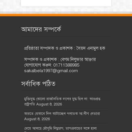
আমাদের সম্পর্কে
প্রতিষ্ঠাতা সম্পাদক ও প্রকাশক : সৈয়দ এনামুল হক
সম্পাদক ও প্রকাশক : বেগম নিলুফার আক্তার
যোগাযোগ করুন: 01711388985
sakalbela1997@gmail.com
সর্বাধিক পঠিত
মুক্তিযুদ্ধ কোনো রাজনৈতিক দলের যুদ্ধ ছিল না: ভারপ্রাপ্ত
রাষ্ট্রপতি
August 8, 2026
ভারতে যেভাবে দিন কাটাচ্ছেন পলাতক আ.লীগ নেতারা
August 8, 2026
ধেয়ে আসছে মৌসুমি নিম্নচাপ, তাপপ্রবাহের সঙ্গে হানা