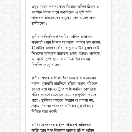
তবুও আইন অমান্য করে কিভাবে মদিনা ব্রিকস ও
জকসিন ব্রিকস নামে জকসিনের এ দুটি ভাটা
পরিবেশ অধিদপ্তরের ছাড়পত্র পেল এ প্রশ্ন এখন
স্থানীয়দের।
স্থানীয় আবিরখিল ইসলামিয়া দাখিল মাদ্রাসার
সহকারী প্রধান শিক্ষক মাওলানা এনামুল হক বলেন,
ইটভাটার কয়লার ধোঁয়া, বালু ও মাটির ধুলায় ছোট
শিশুদের ফুসফুসে মারাত্মক প্রভাব পড়ছে। শ্বাসকষ্ট,
অ্যালার্জি, চোখ জ্বালা ও সর্দি-কাশির সমস্যা
দিনদিন বেড়ে যাচ্ছে।
স্থানীয় শিক্ষক ও শিক্ষা উদ্যোক্তা ফারুক হোসেন
বলেন, ধুলাবালি চারদিকে ছড়িয়ে পড়ায় পরিবেশ
নোংরা হয়ে যাচ্ছে। ট্রাক ও সিএনজির বেপরোয়া
গতির কারণে যেকোনো সময় বড় দুর্ঘটনা ঘটতে
পারে। স্থানীয়রা বলছেন, উন্নয়ন বা ব্যবসা নয়,
প্রথমে নিরাপদ পরিবেশ ও শিশুর সুস্থ ভবিষ্যৎ
নিশ্চিত করা জরুরি।
এ বিষয়ে জানতে চাইলে পরিবেশ অধিদপ্তর
লক্ষ্মীপুরের উপপরিচালক হারুনুর রশিদ পাঠান