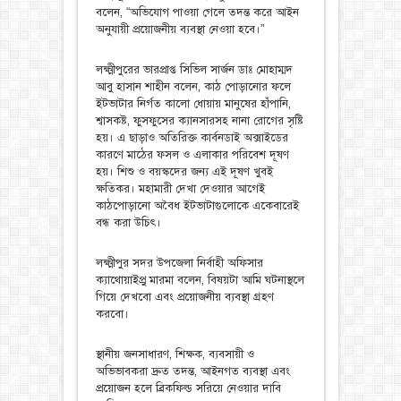
বলেন, “অভিযোগ পাওয়া গেলে তদন্ত করে আইন
অনুযায়ী প্রয়োজনীয় ব্যবস্থা নেওয়া হবে।”
লক্ষ্মীপুরের ভারপ্রাপ্ত সিভিল সার্জন ডাঃ মোহাম্মদ
আবু হাসান শাহীন বলেন, কাঠ পোড়ানোর ফলে
ইটভাটার নির্গত কালো ধোয়ায় মানুষের হাঁপানি,
শ্বাসকষ্ট, ফুসফুসের ক্যানসারসহ নানা রোগের সৃষ্টি
হয়। এ ছাড়াও অতিরিক্ত কার্বনডাই অক্সাইডের
কারণে মাঠের ফসল ও এলাকার পরিবেশ দূষণ
হয়। শিশু ও বয়স্কদের জন্য এই দূষণ খুবই
ক্ষতিকর। মহামারী দেখা দেওয়ার আগেই
কাঠপোড়ানো অবৈধ ইটভাটাগুলোকে একেবারেই
বন্ধ করা উচিৎ।
লক্ষ্মীপুর সদর উপজেলা নির্বাহী অফিসার
ক্যাথোয়াইপ্রু মারমা বলেন, বিষয়টা আমি ঘটনাস্থলে
গিয়ে দেখবো এবং প্রয়োজনীয় ব্যবস্থা গ্রহণ
করবো।
স্থানীয় জনসাধারণ, শিক্ষক, ব্যবসায়ী ও
অভিভাবকরা দ্রুত তদন্ত, আইনগত ব্যবস্থা এবং
প্রয়োজন হলে ব্রিকফিল্ড সরিয়ে নেওয়ার দাবি