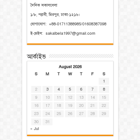
দৈনিক সকালবেলা
১/৮, পল্লবী, মিরপুর, ঢাকা-১২১৬।
যোগাযোগ: +88-01711388985/01608387098
ই-মেইল: sakalbela1997@gmail.com
আর্কাইভ
August 2026
S
M
T
W
T
F
S
1
2
3
4
5
6
7
8
9
10
11
12
13
14
15
16
17
18
19
20
21
22
23
24
25
26
27
28
29
30
31
« Jul