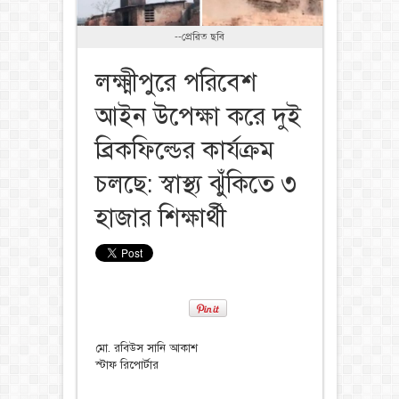
--প্রেরিত ছবি
লক্ষ্মীপুরে পরিবেশ
আইন উপেক্ষা করে দুই
ব্রিকফিল্ডের কার্যক্রম
চলছে: স্বাস্থ্য ঝুঁকিতে ৩
হাজার শিক্ষার্থী
মো. রবিউস সানি আকাশ
স্টাফ রিপোর্টার