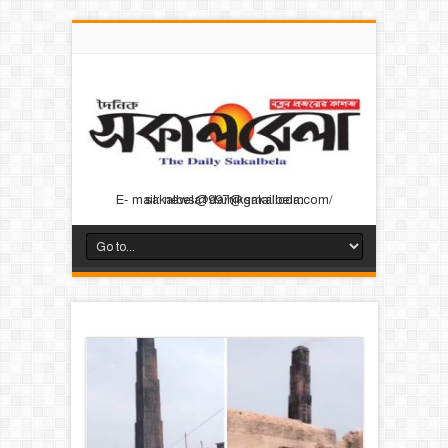
E- mail: news@dainiksakalbela.com/ sakalbela1997@gmail.com