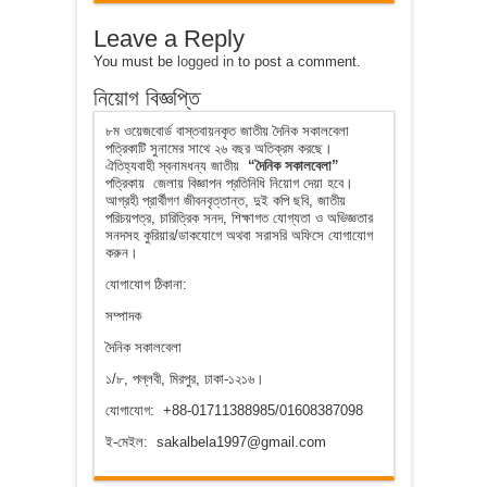
Leave a Reply
You must be
logged in
to post a comment.
নিয়োগ বিজ্ঞপ্তি
৮ম ওয়েজবোর্ড বাস্তবায়নকৃত জাতীয় দৈনিক সকালবেলা
পত্রিকাটি সুনামের সাথে ২৬ বছর অতিক্রম করছে।
ঐতিহ্যবাহী স্বনামধন্য জাতীয়
“দৈনিক সকালবেলা”
পত্রিকায় জেলায় বিজ্ঞাপন প্রতিনিধি নিয়োগ দেয়া হবে।
আগ্রহী প্রার্থীগণ জীবনবৃত্তান্ত, দুই কপি ছবি, জাতীয়
পরিচয়পত্র, চারিত্রিক সনদ, শিক্ষাগত যোগ্যতা ও অভিজ্ঞতার
সনদসহ কুরিয়ার/ডাকযোগে অথবা সরাসরি অফিসে যোগাযোগ
করুন।
যোগাযোগ ঠিকানা:
সম্পাদক
দৈনিক সকালবেলা
১/৮, পল্লবী, মিরপুর, ঢাকা-১২১৬।
যোগাযোগ: +88-01711388985/01608387098
ই-মেইল: sakalbela1997@gmail.com