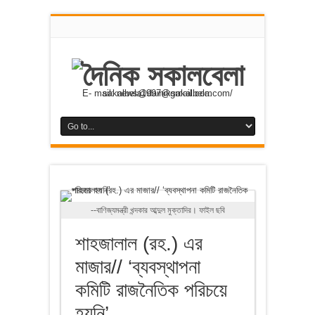
E- mail: news@dainiksakalbela.com/ sakalbela1997@gmail.com
--বাণিজ্যমন্ত্রী খন্দকার আব্দুল মুক্তাদির। ফাইল ছবি
শাহজালাল (রহ.) এর
মাজার// ‘ব্যবস্থাপনা
কমিটি রাজনৈতিক পরিচয়ে
হয়নি’