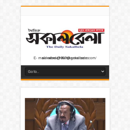
E- mail: news@dainiksakalbela.com/ sakalbela1997@gmail.com