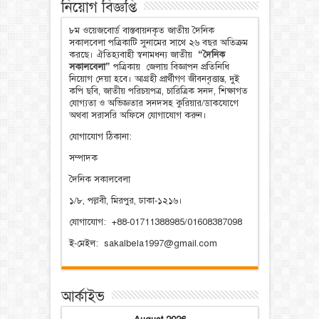
নিয়োগ বিজ্ঞপ্তি
৮ম ওয়েজবোর্ড বাস্তবায়নকৃত জাতীয় দৈনিক
সকালবেলা পত্রিকাটি সুনামের সাথে ২৬ বছর অতিক্রম
করছে। ঐতিহ্যবাহী স্বনামধন্য জাতীয়
“দৈনিক
সকালবেলা”
পত্রিকায় জেলায় বিজ্ঞাপন প্রতিনিধি
নিয়োগ দেয়া হবে। আগ্রহী প্রার্থীগণ জীবনবৃত্তান্ত, দুই
কপি ছবি, জাতীয় পরিচয়পত্র, চারিত্রিক সনদ, শিক্ষাগত
যোগ্যতা ও অভিজ্ঞতার সনদসহ কুরিয়ার/ডাকযোগে
অথবা সরাসরি অফিসে যোগাযোগ করুন।
যোগাযোগ ঠিকানা:
সম্পাদক
দৈনিক সকালবেলা
১/৮, পল্লবী, মিরপুর, ঢাকা-১২১৬।
যোগাযোগ: +88-01711388985/01608387098
ই-মেইল: sakalbela1997@gmail.com
আর্কাইভ