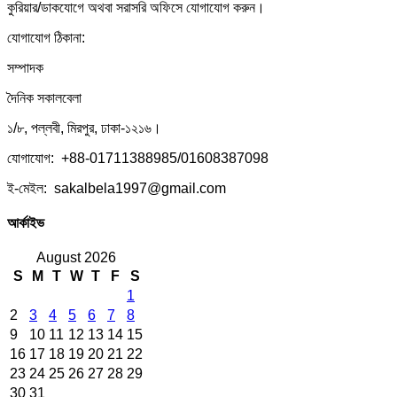
কুরিয়ার/ডাকযোগে অথবা সরাসরি অফিসে যোগাযোগ করুন।
যোগাযোগ ঠিকানা:
সম্পাদক
দৈনিক সকালবেলা
১/৮, পল্লবী, মিরপুর, ঢাকা-১২১৬।
যোগাযোগ: +88-01711388985/01608387098
ই-মেইল: sakalbela1997@gmail.com
আর্কাইভ
August 2026
S
M
T
W
T
F
S
1
2
3
4
5
6
7
8
9
10
11
12
13
14
15
16
17
18
19
20
21
22
23
24
25
26
27
28
29
30
31