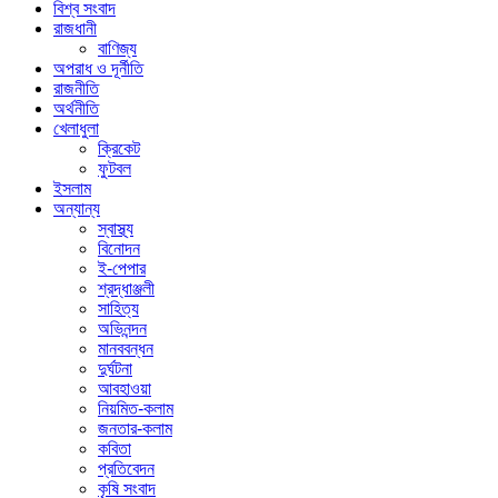
বিশ্ব সংবাদ
রাজধানী
বাণিজ্য
অপরাধ ও দূর্নীতি
রাজনীতি
অর্থনীতি
খেলাধুলা
ক্রিকেট
ফুটবল
ইসলাম
অন্যান্য
স্বাস্থ্য
বিনোদন
ই-পেপার
শ্রদ্ধাঞ্জলী
সাহিত্য
অভিনন্দন
মানববন্ধন
দুর্ঘটনা
আবহাওয়া
নিয়মিত-কলাম
জনতার-কলাম
কবিতা
প্রতিবেদন
কৃষি সংবাদ