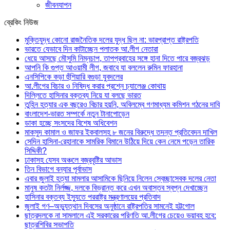
জীবনযাপন
ব্রেকিং নিউজ
মুক্তিযুদ্ধ কোনো রাজনৈতিক দলের যুদ্ধ ছিল না: ভারপ্রাপ্ত রাষ্ট্রপতি
ভারতে যেভাবে দিন কাটাচ্ছেন পলাতক আ.লীগ নেতারা
ধেয়ে আসছে মৌসুমি নিম্নচাপ, তাপপ্রবাহের সঙ্গে হানা দিতে পারে বজ্রঝড়
আপনি কি গুপ্ত আওয়ামী লীগ, জবাবে যা বললেন রুমিন ফারহানা
এনসিপিকে কড়া হুঁশিয়ারি বগুড়া যুবদলের
আ.লীগের বিচার ও নিষিদ্ধ করার প্রশ্নে চ্যালেঞ্জ কোথায়
দিল্লিতে হাসিনার বক্তব্য নিয়ে যা বলছে ভারত
তুহিন হত্যার এক বছরেও বিচার হয়নি, অবিলম্বে গণমাধ্যম কমিশন গঠনের দাবি
বাংলাদেশ-ভারত সম্পর্কে নতুন টানাপোড়েন
ডাকা হচ্ছে সংসদের বিশেষ অধিবেশন
মাকসুদ কামাল ও জাফর ইকবালসহ ৮ জনের বিরুদ্ধে তদন্ত প্রতিবেদন দাখিল
সেদিন হাসিনা-রেহানাকে সামরিক বিমানে উঠিয়ে দিয়ে কেন নেমে পড়েন তারিক
সিদ্দিকী?
ঢাকাসহ যেসব অঞ্চলে বজ্রবৃষ্টির আভাস
তিন বিভাগে বন্যার পূর্বাভাস
এবার জুলাই হত্যা মামলার আসামিকে ছিনিয়ে নিলেন স্বেচ্ছাসেবক দলের নেতা
মানুষ কতটা নির্লজ্জ, দলকে বিভ্রান্ত করে এখন অবাস্তব স্বপ্ন দেখাচ্ছেন
হাসিনার বক্তব্য ইস্যুতে পররাষ্ট্র মন্ত্রণালয়ের প্রতিবাদ
জুলাই গণ–অভ্যুত্থান দিবসের অনুষ্ঠানে রাষ্ট্রপতির সামনেই হট্টগোল
ছাত্রদলকে না সামলালে এই সরকারের পরিণতি আ.লীগের চেয়েও ভয়াবহ হবে:
ছাত্রশিবির সভাপতি