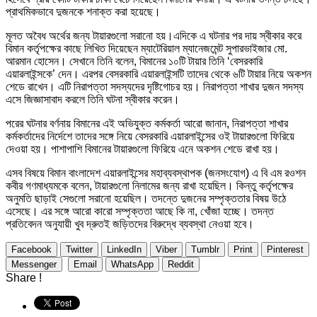
প্রাথমিকভাবে দুজনকে শনাক্ত করা হয়েছে।
মূলত অবৈধ অর্থের জন্য টায়ারগুলো সরানো হয়।এদিকে এ ঘটনার পর দায় স্বীকার করে
বিমান কর্তৃপক্ষের কাছে লিখিত দিয়েছেন ম্যাটেরিয়াল ম্যানেজমেন্ট সুপারভাইজার মো.
আরমান হোসেন। সেখানে তিনি বলেন, বিমানের ১০টি টায়ার তিনি ‘বেসরকারি
এয়ারলাইন্সকে’ দেন। এরপর বেসরকারি এয়ারলাইন্সটি তাদের থেকে ৬টি টায়ার নিয়ে অকশন
শেডে রাখেন। এটি নিরাপত্তা সদস্যদের দৃষ্টিগোচর হয়। নিরাপত্তা শাখার দুজন সদস্য
এসে জিজ্ঞাসাবাদ করলে তিনি ঘটনা স্বীকার করেন।
পরের ঘটনার বর্ণনায় বিমানের এই অভিযুক্ত কর্মকর্তা আরো জানান, নিরাপত্তা শাখার
কর্মকর্তাদের নির্দেশে তাদের সঙ্গে নিয়ে বেসরকারি এয়ারলাইন্সের ওই টায়ারগুলো ফিরিয়ে
দেওয়া হয়। পাশাপাশি বিমানের টায়ারগুলো ফিরিয়ে এনে অকশন শেডে রাখা হয়।
এসব বিষয়ে বিমান বাংলাদেশ এয়ারলাইন্সের মহাব্যবস্থাপক (জনসংযোগ) এ বি এম রওশন
কবীর গণমাধ্যমকে বলেন, টায়ারগুলো নিলামের জন্য রাখা হয়েছিল। কিন্তু কর্তৃপক্ষের
অনুমতি ছাড়াই সেগুলো সরানো হয়েছিল। তদন্তে দুজনের সম্পৃক্ততার বিষয় উঠে
এসেছে। এর সঙ্গে আরো কারো সম্পৃক্ততা আছে কি না, খোঁজা হচ্ছে। তদন্ত
প্রতিবেদন অনুযায়ী খুব দ্রুতই জড়িতদের বিরুদ্ধে ব্যবস্থা নেওয়া হবে।
Facebook
Twitter
LinkedIn
Viber
Tumblr
Print
Pinterest
Messenger
Email
WhatsApp
Reddit
Share !