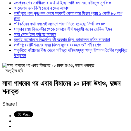
মতপ্রকাশের স্বাধীনতার অর্থ যা ইচ্ছা তাই বলা নয়: রাষ্ট্রদূত মুশফিক
৭ জেলায় ৬০ কিমি বেগে ঝড়ের আভাস
লক্ষ্মীপুরে খাল পুনঃখনন শেষে সরকারি কোষাগারে ফিরল প্রায় ১ কোটি ৮০ লাখ
টাকা
পরিবর্তনের কথা বললেই এদেশে প্রাণ দিতে হয়েছে: মির্জা ফখরুল
সম্ভাবনাময় ক্রিকেটার থেকে যেভাবে শীর্ষ সন্ত্রাসী হলেন ডেভিড ইমন
সারা দেশে টানা বর্ষণের আভাস
জুলাই আন্দোলনে বিএনপির কী অবদান ছিল, জানালেন রুমিন ফারহানা
লক্ষ্মীপুরে মাটি খননের সময় মিলল যুদ্ধে ব্যবহৃত ৩টি মর্টার শেল
গাকৃবিতে কাঁঠালের বীজ থেকে ঘনীভূত খনিজসমৃদ্ধ খাদ্য উপাদান তৈরির প্রযুক্তি
উদ্ভাবন
--সংগৃহীত ছবি
সাদা পাথরের পর এবার বিমানের ১০ চাকা উধাও, দুজন
শনাক্ত
Share !