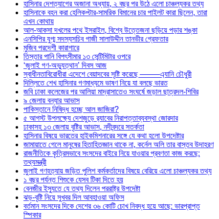
হাসিনার দেশত্যাগের অজানা অধ্যায়, ২ বছর পর উঠে এলো চাঞ্চল্যকর তথ্য
হাসিনাকে বহন করা হেলিকপ্টার-সামরিক বিমানের চার পাইলট কারা ছিলেন, তারা
এখন কোথায়
আল-আকসা দখলের পথে ইসরাইল, বিশ্বে উত্তেজনা ছড়িয়ে পড়ার শঙ্কা
এনসিপির যুগ্ম সদস্যসচিব গাজী সালাউদ্দীন তানভীর গ্রেফতার
মুজিব পরদেশী কারাগারে
তিস্তার পানি বিপৎসীমার ১৩ সেন্টিমিটার ওপরে
‘জুলাই গণ-অভ্যুত্থান’ দিবস আজ
স্বাধীনতাবিরোধীরা এদেশে বেয়াদবের সৃষ্টি করেছে ——–এ্যানি চৌধুরী
দিল্লিতে শেখ হাসিনার গণমাধ্যমে ভাষণ নিয়ে যা বলছে ভারত
জবি ঢাকা কলেজের পর আলিয়া মাদ্রাসাতেও সংঘর্ষে জড়াল ছাত্রদল-শিবির
৯ জেলায় বন্যার আভাস
পাকিস্তানে নিষিদ্ধ হচ্ছে আল জাজিরা?
৫ আগস্ট উপলক্ষ্যে দেশজুড়ে র‌্যাবের নিরাপত্তাব্যবস্থা জোরদার
ঢাকাসহ ১৩ জেলায় বৃষ্টির আভাস, নদীবন্দরে সতর্কতা
হাসিনার বিষয়ে ভারতের হাইকমিশনারের সঙ্গে যে কথা হলো উপদেষ্টার
জামায়াতে গেলে মানুষের হিতাহিতজ্ঞান থাকে না, কর্নেল অলি তার বাস্তব উদাহরণ
রাজনীতিকে কৃত্রিমভাবে সংসদের বাইরে নিয়ে যাওয়ার প্রবণতা কাজ করছে:
তথ্যমন্ত্রী
জুলাই গণহত্যায় জড়িত পুলিশ কর্মকর্তাদের বিষয়ে বেরিয়ে এলো চাঞ্চল্যকর তথ্য
১ বছর পর্যন্ত শিশুকে যেসব টিকা দিতে হয়
বেনজীর ইস্যুতে যে তথ্য দিলেন পররাষ্ট্র উপদেষ্টা
ঝড়-বৃষ্টি নিয়ে সুখবর দিল আবহাওয়া অফিস
বর্তমান সংসদের দিকে দেশের ৩৬ কোটি চোখ নিবদ্ধ হয়ে আছে: ভারপ্রাপ্ত
স্পিকার