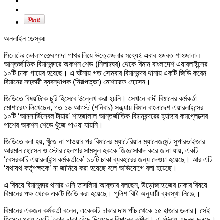
অনলাইন ডেস্কঃ
সিলেটের ভোলাগঞ্জের সাদা পাথর নিয়ে উত্তেজনার মধ্যেই এবার হজরত শাহজালাল
আন্তর্জাতিক বিমানবন্দরে অকশন শেড (নিলামঘর) থেকে বিমান বাংলাদেশ এয়ারলাইন্সের
১০টি চাকা গায়েব হয়েছে। এ ঘটনায় গত সোমবার বিমানবন্দর থানায় একটি জিডি করেন
বিমানের সহকারী ব্যবস্থাপক (নিরাপত্তা) মোশারেফ হোসেন।
জিডিতে বিষয়টিকে চুরি হিসেবে উল্লেখ করা হয়নি। সেখানে বাদী বিমানের কর্মকর্তা
মোশারেফ লিখেছেন, গত ১৬ আগস্ট (শনিবার) সন্ধ্যায় বিমান বাংলাদেশ এয়ারলাইন্সের
১০টি ‘আনসার্ভিসেবল টায়ার’ শাহজালাল আন্তর্জাতিক বিমানবন্দরের হ্যাঙ্গার কমপ্লেক্সের
পাশের অকশন শেডে খুঁজে পাওয়া যায়নি।
জিডিতে বলা হয়, খুঁজে না পাওয়ার পর বিমানের ম্যাটেরিয়াল ম্যানেজমেন্ট সুপারভাইজার
আরমান হোসেন ও স্টোর হেলপার সামসুল হককে জিজ্ঞাসাবাদ করে জানা যায়, একটি
‘বেসরকারি এয়ারলাইন্স কর্মকর্তাকে’ ১০টি চাকা ব্যবহারের জন্য দেওয়া হয়েছে। আর এটি
‘যথাযথ কর্তৃপক্ষকে’ না জানিয়ে করা হয়েছে বলে অভিযোগে বলা হয়েছে।
এ বিষয়ে বিমানবন্দর থানার ওসি তাসলিমা আক্তার বলছেন, উড়োজাহাজের চাকার বিষয়ে
বিমানের পক্ষ থেকে একটি জিডি করা হয়েছে। পুলিশ বিধি অনুযায়ী ব্যবস্থা নিচ্ছে।
বিমানের একজন কর্মকর্তা বলেন, একেকটি চাকার দাম পাঁচ থেকে ১৫ হাজার ডলার। সেই
হিসেবে প্রায় কোটি টাকার চাকা বেঁচে দিয়েছেন বিমানের কর্মীরা। এ ঘটনায় তদন্ত চলছে।