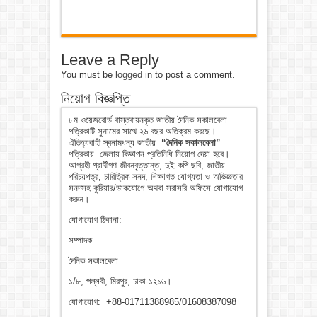
Leave a Reply
You must be
logged in
to post a comment.
নিয়োগ বিজ্ঞপ্তি
৮ম ওয়েজবোর্ড বাস্তবায়নকৃত জাতীয় দৈনিক সকালবেলা
পত্রিকাটি সুনামের সাথে ২৬ বছর অতিক্রম করছে।
ঐতিহ্যবাহী স্বনামধন্য জাতীয়
“দৈনিক সকালবেলা”
পত্রিকায় জেলায় বিজ্ঞাপন প্রতিনিধি নিয়োগ দেয়া হবে।
আগ্রহী প্রার্থীগণ জীবনবৃত্তান্ত, দুই কপি ছবি, জাতীয়
পরিচয়পত্র, চারিত্রিক সনদ, শিক্ষাগত যোগ্যতা ও অভিজ্ঞতার
সনদসহ কুরিয়ার/ডাকযোগে অথবা সরাসরি অফিসে যোগাযোগ
করুন।
যোগাযোগ ঠিকানা:
সম্পাদক
দৈনিক সকালবেলা
১/৮, পল্লবী, মিরপুর, ঢাকা-১২১৬।
যোগাযোগ: +88-01711388985/01608387098