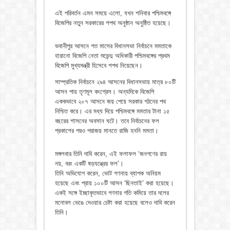
এই পরিবর্তন এমন সময়ে এলো, যখন শনিবার পশ্চিমবঙ্গে
বিজেপির নতুন সরকারের শপথ অনুষ্ঠান অনুষ্ঠিত হয়েছে।
ভবানীপুর আসনে গত মাসের বিধানসভা নির্বাচনে মমতাকে
হারানো বিজেপি নেতা শুভেন্দু অধিকারী পশ্চিমবঙ্গের প্রথম
বিজেপি মুখ্যমন্ত্রী হিসেবে শপথ নিয়েছেন।
সাম্প্রতিক নির্বাচনে ২৯৪ আসনের বিধানসভায় মাত্র ৮০টি
আসন পায় তৃণমূল কংগ্রেস। অন্যদিকে বিজেপি
এককভাবে ২০৭ আসনে জয় পেয়ে সরকার গঠনের পথ
নিশ্চিত করে। এর মধ্য দিয়ে পশ্চিমবঙ্গে মমতার টানা ১৫
বছরের শাসনের অবসান ঘটে। তবে নির্বাচনের ফল
প্রকাশের পরও পরাজয় মানতে রাজি হননি মমতা।
মঙ্গলবার তিনি দাবি করেন, এই ফলাফল ‘জনগণের রায়
নয়, বরং একটি ষড়যন্ত্রের ফল’।
তিনি অভিযোগ করেন, ভোট গণনায় ব্যাপক অনিয়ম
হয়েছে এবং প্রায় ১০০টি আসন ‘ছিনতাই’ করা হয়েছে।
একই সঙ্গে ইচ্ছাকৃতভাবে গণনার গতি কমিয়ে তার দলের
মনোবল ভেঙে দেওয়ার চেষ্টা করা হয়েছে বলেও দাবি করেন
তিনি।