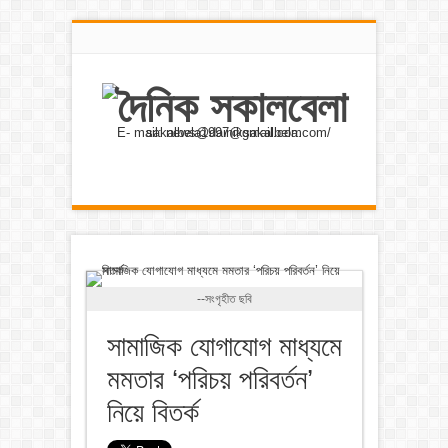
E- mail: news@dainiksakalbela.com/ sakalbela1997@gmail.com
--সংগৃহীত ছবি
সামাজিক যোগাযোগ মাধ্যমে
মমতার ‘পরিচয় পরিবর্তন’
নিয়ে বিতর্ক