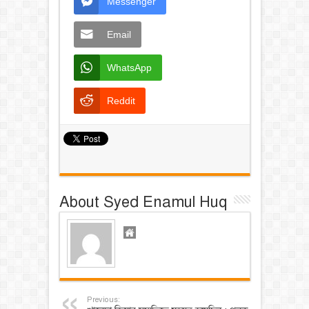
Messenger
Email
WhatsApp
Reddit
About Syed Enamul Huq
Previous: