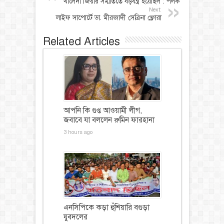
খালেদা জিয়ার সম্মতিতে ষড়যন্ত্র হয়েছিল : পলক
Next:
লাইফ সাপোর্টে ডা. মীরজাদী সেব্রিনা ফ্লোরা
Related Articles
আপনি কি গুপ্ত আওয়ামী লীগ,
জবাবে যা বললেন রুমিন ফারহানা
3 hours ago
এনসিপিকে কড়া হুঁশিয়ারি বগুড়া
যুবদলের