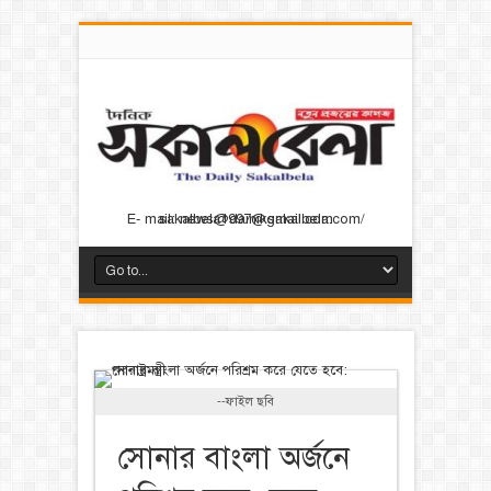
E- mail: news@dainiksakalbela.com/ sakalbela1997@gmail.com
--ফাইল ছবি
সোনার বাংলা অর্জনে