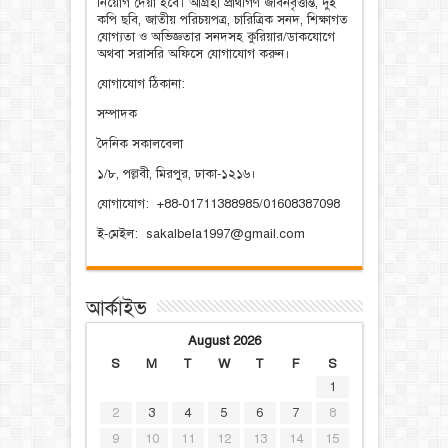
নিয়োগ দেয়া হবে। আগ্রহী প্রার্থীগণ জীবনবৃত্তান্ত, দুই
কপি ছবি, জাতীয় পরিচয়পত্র, চারিত্রিক সনদ, শিক্ষাগত
যোগ্যতা ও অভিজ্ঞতার সনদসহ কুরিয়ার/ডাকযোগে
অথবা সরাসরি অফিসে যোগাযোগ করুন।
যোগাযোগ ঠিকানা:
সম্পাদক
দৈনিক সকালবেলা
১/৮, পল্লবী, মিরপুর, ঢাকা-১২১৬।
যোগাযোগ: +88-01711388985/01608387098
ই-মেইল: sakalbela1997@gmail.com
আর্কাইভ
August 2026
S
M
T
W
T
F
S
1
2
3
4
5
6
7
8
9
10
11
12
13
14
15