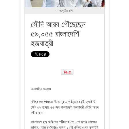
--সংগৃহীত ছবি
সৌদি আরব পৌঁছেছেন
৫৯,০৫৫ বাংলাদেশি
হজযাত্রী
অনলাইন ডেস্কঃ
পবিত্র হজ পালনের উদ্দেশ্যে এ পর্যন্ত ১৫২টি ফ্লাইটে
মোট ৫৯ হাজার ৫৫ জন বাংলাদেশি হজযাত্রী সৌদি আরব
পৌঁছেছেন।
বাংলাদেশ হজ অফিসের পরিচালক মো. লোকমান হোসেন
জানান, আজ (শনিবার) সকাল ১০টা পর্যন্ত এসব ফ্লাইট