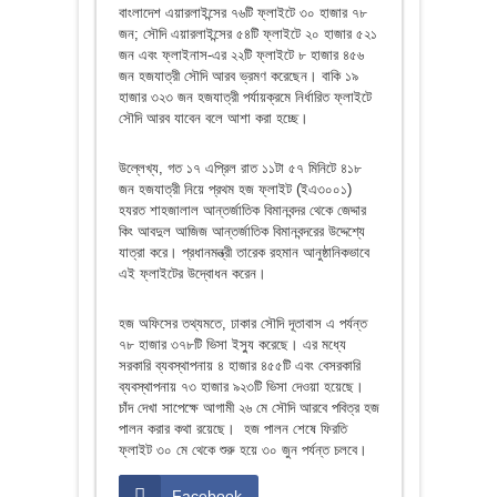
বাংলাদেশ এয়ারলাইন্সের ৭৬টি ফ্লাইটে ৩০ হাজার ৭৮
জন; সৌদি এয়ারলাইন্সের ৫৪টি ফ্লাইটে ২০ হাজার ৫২১
জন এবং ফ্লাইনাস-এর ২২টি ফ্লাইটে ৮ হাজার ৪৫৬
জন হজযাত্রী সৌদি আরব ভ্রমণ করেছেন। বাকি ১৯
হাজার ৩২৩ জন হজযাত্রী পর্যায়ক্রমে নির্ধারিত ফ্লাইটে
সৌদি আরব যাবেন বলে আশা করা হচ্ছে।
উল্লেখ্য, গত ১৭ এপ্রিল রাত ১১টা ৫৭ মিনিটে ৪১৮
জন হজযাত্রী নিয়ে প্রথম হজ ফ্লাইট (ইএ৩০০১)
হযরত শাহজালাল আন্তর্জাতিক বিমানবন্দর থেকে জেদ্দার
কিং আবদুল আজিজ আন্তর্জাতিক বিমানবন্দরের উদ্দেশ্যে
যাত্রা করে। প্রধানমন্ত্রী তারেক রহমান আনুষ্ঠানিকভাবে
এই ফ্লাইটের উদ্বোধন করেন।
হজ অফিসের তথ্যমতে, ঢাকার সৌদি দূতাবাস এ পর্যন্ত
৭৮ হাজার ৩৭৮টি ভিসা ইস্যু করেছে। এর মধ্যে
সরকারি ব্যবস্থাপনায় ৪ হাজার ৪৫৫টি এবং বেসরকারি
ব্যবস্থাপনায় ৭৩ হাজার ৯২৩টি ভিসা দেওয়া হয়েছে।
চাঁদ দেখা সাপেক্ষে আগামী ২৬ মে সৌদি আরবে পবিত্র হজ
পালন করার কথা রয়েছে। হজ পালন শেষে ফিরতি
ফ্লাইট ৩০ মে থেকে শুরু হয়ে ৩০ জুন পর্যন্ত চলবে।
Facebook