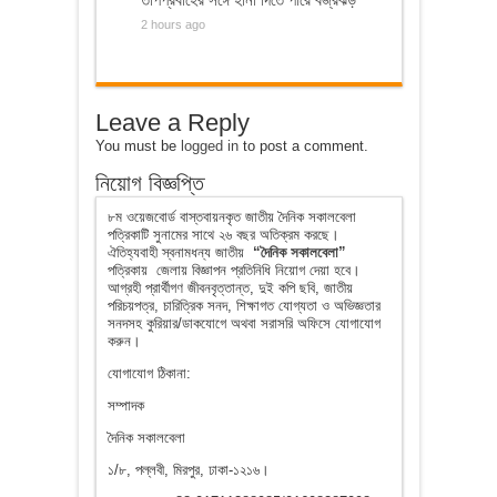
2 hours ago
Leave a Reply
You must be
logged in
to post a comment.
নিয়োগ বিজ্ঞপ্তি
৮ম ওয়েজবোর্ড বাস্তবায়নকৃত জাতীয় দৈনিক সকালবেলা
পত্রিকাটি সুনামের সাথে ২৬ বছর অতিক্রম করছে।
ঐতিহ্যবাহী স্বনামধন্য জাতীয়
“দৈনিক সকালবেলা”
পত্রিকায় জেলায় বিজ্ঞাপন প্রতিনিধি নিয়োগ দেয়া হবে।
আগ্রহী প্রার্থীগণ জীবনবৃত্তান্ত, দুই কপি ছবি, জাতীয়
পরিচয়পত্র, চারিত্রিক সনদ, শিক্ষাগত যোগ্যতা ও অভিজ্ঞতার
সনদসহ কুরিয়ার/ডাকযোগে অথবা সরাসরি অফিসে যোগাযোগ
করুন।
যোগাযোগ ঠিকানা:
সম্পাদক
দৈনিক সকালবেলা
১/৮, পল্লবী, মিরপুর, ঢাকা-১২১৬।