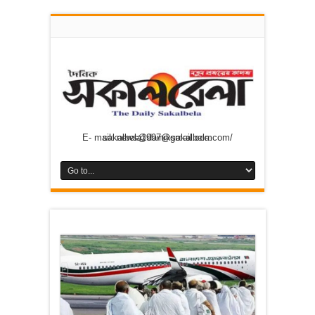
E- mail: news@dainiksakalbela.com/ sakalbela1997@gmail.com