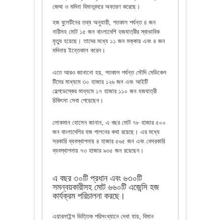
জেদ্দা ও মদিনা বিমানবন্দরে অবতরণ করেছে।
হজ বুলেটিনের তথ্য অনুযায়ী, গতকাল পর্যন্ত ৪ জন
নারীসহ মোট ১৫ জন বাংলাদেশি হজযাত্রীর স্বাভাবিক
মৃত্যু হয়েছে। তাদের মধ্যে ১১ জন মক্কায় এবং ৪ জন
মদিনায় ইন্তেকাল করেন।
এতে আরও জানানো হয়, গতকাল পর্যন্ত সৌদি মেডিকেল
টিমের মাধ্যমে ৩০ হাজার ১২৬ জন এবং আইটি
হেল্পডেস্কের মাধ্যমে ১৭ হাজার ১১০ জন হজযাত্রী
চিকিৎসা সেবা পেয়েছেন।
লোকমান হোসেন জানান, এ বছর মোট ৭৮ হাজার ৫০০
জন বাংলাদেশির হজ পালনের কথা রয়েছে। এর মধ্যে
সরকারি ব্যবস্থাপনায় ৪ হাজার ৫৬৫ জন এবং বেসরকারি
ব্যবস্থাপনায় ৭৩ হাজার ৯৩৫ জন রয়েছেন।
এ বছর ৩০টি প্রধান এবং ৬৩০টি
সমন্বয়কারীসহ মোট ৬৬০টি এজেন্সি হজ
কার্যক্রম পরিচালনা করছে।
এয়ারলাইন্স ভিত্তিক পরিসংখ্যানে দেখা যায়, বিমান