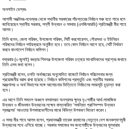
অনলাইন ডেস্কঃ
আগামী অক্টোবর-নভেম্বর থেকে স্থানীয় সরকারের পাঁচস্তরের নির্বাচন শুরু হতে পারে বলে
জানিয়েছেন স্থানীয় সরকার, পল্লী উন্নয়ন ও সমবায় (এলজিআরডি) প্রতিমন্ত্রী মীর শাহে
আলম।
তিনি বলেন, জেলা পরিষদ, উপজেলা পরিষদ, সিটি করপোরেশন, পৌরসভা ও ইউনিয়ন
পরিষদের নির্বাচন পর্যায়ক্রমে অনুষ্ঠিত হবে। তবে কোন নির্বাচন আগে হবে, সেটি নির্ধারণ
করবে বাংলাদেশ নির্বাচন কমিশন।
শুক্রবার (৩ জুলাই) বগুড়ার শিবগঞ্জ উপজেলা পরিষদ চত্বরে সাংবাদিকদের প্রশ্নের জবাবে
তিনি এসব কথা বলেন।
প্রতিমন্ত্রী বলেন, চলতি অর্থবছরের অনুমোদিত বাজেটে নির্বাচন পরিচালনার জন্য
প্রয়োজনীয় বরাদ্দ রাখা হয়েছে। নির্বাচন কমিশনের প্রস্তুতি এবং স্থানীয় সরকার
মন্ত্রণালয় ও অর্থ বিভাগের সঙ্গে আলোচনার ভিত্তিতে নির্বাচনের সময়সূচি চূড়ান্ত করা
হবে।
এর আগে তিনি সমতল অঞ্চলে বসবাসরত অনগ্রসর ক্ষুদ্র নৃ-গোষ্ঠীর আর্থ-সামাজিক
উন্নয়ন ও জীবনমান উন্নয়নের লক্ষ্যে বাস্তবায়িত ‘সমন্বিত প্রাণিসম্পদ উন্নয়ন
প্রকল্পের’ আওতায় উপকারভোগীদের মাঝে বিভিন্ন উপকরণ বিতরণ করেন।
এ সময় মীর শাহে আলম বলেন, প্রধানমন্ত্রী তারেক রহমানের নেতৃত্বে দেশ জনকল্যাণমুখী
উন্নয়নের পথে এগিয়ে যাচ্ছে। সরকার সমাজের সব জনগোষ্ঠীকে উন্নয়নের মূলধারায়