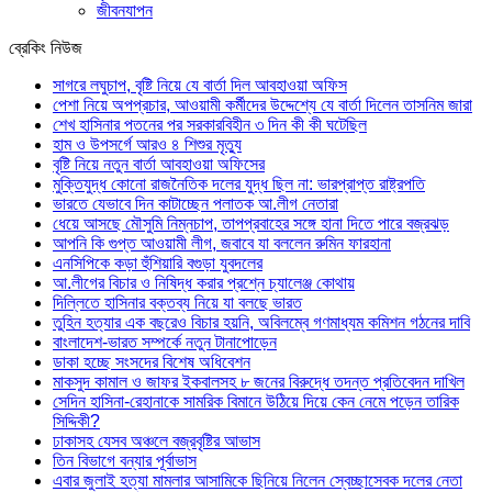
জীবনযাপন
ব্রেকিং নিউজ
সাগরে লঘুচাপ, বৃষ্টি নিয়ে যে বার্তা দিল আবহাওয়া অফিস
পেশা নিয়ে অপপ্রচার, আওয়ামী কর্মীদের উদ্দেশ্যে যে বার্তা দিলেন তাসনিম জারা
শেখ হাসিনার পতনের পর সরকারবিহীন ৩ দিন কী কী ঘটেছিল
হাম ও উপসর্গে আরও ৪ শিশুর মৃত্যু
বৃষ্টি নিয়ে নতুন বার্তা আবহাওয়া অফিসের
মুক্তিযুদ্ধ কোনো রাজনৈতিক দলের যুদ্ধ ছিল না: ভারপ্রাপ্ত রাষ্ট্রপতি
ভারতে যেভাবে দিন কাটাচ্ছেন পলাতক আ.লীগ নেতারা
ধেয়ে আসছে মৌসুমি নিম্নচাপ, তাপপ্রবাহের সঙ্গে হানা দিতে পারে বজ্রঝড়
আপনি কি গুপ্ত আওয়ামী লীগ, জবাবে যা বললেন রুমিন ফারহানা
এনসিপিকে কড়া হুঁশিয়ারি বগুড়া যুবদলের
আ.লীগের বিচার ও নিষিদ্ধ করার প্রশ্নে চ্যালেঞ্জ কোথায়
দিল্লিতে হাসিনার বক্তব্য নিয়ে যা বলছে ভারত
তুহিন হত্যার এক বছরেও বিচার হয়নি, অবিলম্বে গণমাধ্যম কমিশন গঠনের দাবি
বাংলাদেশ-ভারত সম্পর্কে নতুন টানাপোড়েন
ডাকা হচ্ছে সংসদের বিশেষ অধিবেশন
মাকসুদ কামাল ও জাফর ইকবালসহ ৮ জনের বিরুদ্ধে তদন্ত প্রতিবেদন দাখিল
সেদিন হাসিনা-রেহানাকে সামরিক বিমানে উঠিয়ে দিয়ে কেন নেমে পড়েন তারিক
সিদ্দিকী?
ঢাকাসহ যেসব অঞ্চলে বজ্রবৃষ্টির আভাস
তিন বিভাগে বন্যার পূর্বাভাস
এবার জুলাই হত্যা মামলার আসামিকে ছিনিয়ে নিলেন স্বেচ্ছাসেবক দলের নেতা