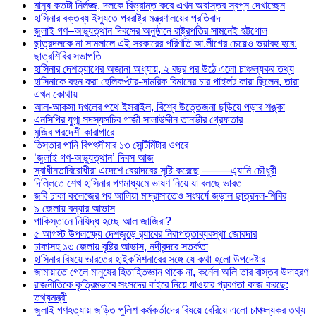
মানুষ কতটা নির্লজ্জ, দলকে বিভ্রান্ত করে এখন অবাস্তব স্বপ্ন দেখাচ্ছেন
হাসিনার বক্তব্য ইস্যুতে পররাষ্ট্র মন্ত্রণালয়ের প্রতিবাদ
জুলাই গণ–অভ্যুত্থান দিবসের অনুষ্ঠানে রাষ্ট্রপতির সামনেই হট্টগোল
ছাত্রদলকে না সামলালে এই সরকারের পরিণতি আ.লীগের চেয়েও ভয়াবহ হবে:
ছাত্রশিবির সভাপতি
হাসিনার দেশত্যাগের অজানা অধ্যায়, ২ বছর পর উঠে এলো চাঞ্চল্যকর তথ্য
হাসিনাকে বহন করা হেলিকপ্টার-সামরিক বিমানের চার পাইলট কারা ছিলেন, তারা
এখন কোথায়
আল-আকসা দখলের পথে ইসরাইল, বিশ্বে উত্তেজনা ছড়িয়ে পড়ার শঙ্কা
এনসিপির যুগ্ম সদস্যসচিব গাজী সালাউদ্দীন তানভীর গ্রেফতার
মুজিব পরদেশী কারাগারে
তিস্তার পানি বিপৎসীমার ১৩ সেন্টিমিটার ওপরে
‘জুলাই গণ-অভ্যুত্থান’ দিবস আজ
স্বাধীনতাবিরোধীরা এদেশে বেয়াদবের সৃষ্টি করেছে ——–এ্যানি চৌধুরী
দিল্লিতে শেখ হাসিনার গণমাধ্যমে ভাষণ নিয়ে যা বলছে ভারত
জবি ঢাকা কলেজের পর আলিয়া মাদ্রাসাতেও সংঘর্ষে জড়াল ছাত্রদল-শিবির
৯ জেলায় বন্যার আভাস
পাকিস্তানে নিষিদ্ধ হচ্ছে আল জাজিরা?
৫ আগস্ট উপলক্ষ্যে দেশজুড়ে র‌্যাবের নিরাপত্তাব্যবস্থা জোরদার
ঢাকাসহ ১৩ জেলায় বৃষ্টির আভাস, নদীবন্দরে সতর্কতা
হাসিনার বিষয়ে ভারতের হাইকমিশনারের সঙ্গে যে কথা হলো উপদেষ্টার
জামায়াতে গেলে মানুষের হিতাহিতজ্ঞান থাকে না, কর্নেল অলি তার বাস্তব উদাহরণ
রাজনীতিকে কৃত্রিমভাবে সংসদের বাইরে নিয়ে যাওয়ার প্রবণতা কাজ করছে:
তথ্যমন্ত্রী
জুলাই গণহত্যায় জড়িত পুলিশ কর্মকর্তাদের বিষয়ে বেরিয়ে এলো চাঞ্চল্যকর তথ্য