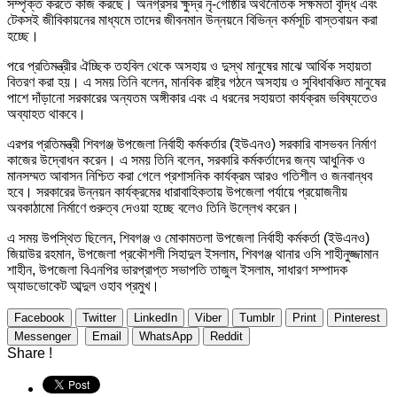
সম্পৃক্ত করতে কাজ করছে। অনগ্রসর ক্ষুদ্র নৃ-গোষ্ঠীর অর্থনৈতিক সক্ষমতা বৃদ্ধি এবং
টেকসই জীবিকায়নের মাধ্যমে তাদের জীবনমান উন্নয়নে বিভিন্ন কর্মসূচি বাস্তবায়ন করা
হচ্ছে।
পরে প্রতিমন্ত্রীর ঐচ্ছিক তহবিল থেকে অসহায় ও দুস্থ মানুষের মাঝে আর্থিক সহায়তা
বিতরণ করা হয়। এ সময় তিনি বলেন, মানবিক রাষ্ট্র গঠনে অসহায় ও সুবিধাবঞ্চিত মানুষের
পাশে দাঁড়ানো সরকারের অন্যতম অঙ্গীকার এবং এ ধরনের সহায়তা কার্যক্রম ভবিষ্যতেও
অব্যাহত থাকবে।
এরপর প্রতিমন্ত্রী শিবগঞ্জ উপজেলা নির্বাহী কর্মকর্তার (ইউএনও) সরকারি বাসভবন নির্মাণ
কাজের উদ্বোধন করেন। এ সময় তিনি বলেন, সরকারি কর্মকর্তাদের জন্য আধুনিক ও
মানসম্মত আবাসন নিশ্চিত করা গেলে প্রশাসনিক কার্যক্রম আরও গতিশীল ও জনবান্ধব
হবে। সরকারের উন্নয়ন কার্যক্রমের ধারাবাহিকতায় উপজেলা পর্যায়ে প্রয়োজনীয়
অবকাঠামো নির্মাণে গুরুত্ব দেওয়া হচ্ছে বলেও তিনি উল্লেখ করেন।
এ সময় উপস্থিত ছিলেন, শিবগঞ্জ ও মোকামতলা উপজেলা নির্বাহী কর্মকর্তা (ইউএনও)
জিয়াউর রহমান, উপজেলা প্রকৌশলী সিহাদুল ইসলাম, শিবগঞ্জ থানার ওসি শাহীনুজ্জামান
শাহীন, উপজেলা বিএনপির ভারপ্রাপ্ত সভাপতি তাজুল ইসলাম, সাধারণ সম্পাদক
অ্যাডভোকেট আব্দুল ওহাব প্রমুখ।
Facebook
Twitter
LinkedIn
Viber
Tumblr
Print
Pinterest
Messenger
Email
WhatsApp
Reddit
Share !