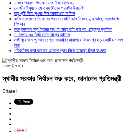
১ বছর পর্যন্ত শিশুকে যেসব টিকা দিতে হয়
বেনজীর ইস্যুতে যে তথ্য দিলেন পররাষ্ট্র উপদেষ্টা
ঝড়-বৃষ্টি নিয়ে সুখবর দিল আবহাওয়া অফিস
বর্তমান সংসদের দিকে দেশের ৩৬ কোটি চোখ নিবদ্ধ হয়ে আছে: ভারপ্রাপ্ত
স্পিকার
মতপ্রকাশের স্বাধীনতার অর্থ যা ইচ্ছা তাই বলা নয়: রাষ্ট্রদূত মুশফিক
৭ জেলায় ৬০ কিমি বেগে ঝড়ের আভাস
লক্ষ্মীপুরে খাল পুনঃখনন শেষে সরকারি কোষাগারে ফিরল প্রায় ১ কোটি ৮০ লাখ
টাকা
পরিবর্তনের কথা বললেই এদেশে প্রাণ দিতে হয়েছে: মির্জা ফখরুল
--সংগৃহীত ছবি
স্থানীয় সরকার নির্বাচন শুরু কবে, জানালেন প্রতিমন্ত্রী
Share !