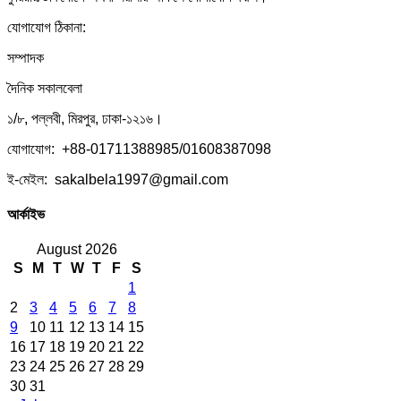
যোগাযোগ ঠিকানা:
সম্পাদক
দৈনিক সকালবেলা
১/৮, পল্লবী, মিরপুর, ঢাকা-১২১৬।
যোগাযোগ: +88-01711388985/01608387098
ই-মেইল: sakalbela1997@gmail.com
আর্কাইভ
August 2026
S
M
T
W
T
F
S
1
2
3
4
5
6
7
8
9
10
11
12
13
14
15
16
17
18
19
20
21
22
23
24
25
26
27
28
29
30
31