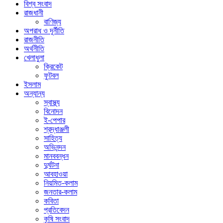
বিশ্ব সংবাদ
রাজধানী
বাণিজ্য
অপরাধ ও দূর্নীতি
রাজনীতি
অর্থনীতি
খেলাধুলা
ক্রিকেট
ফুটবল
ইসলাম
অন্যান্য
স্বাস্থ্য
বিনোদন
ই-পেপার
শ্রদ্ধাঞ্জলী
সাহিত্য
অভিনন্দন
মানববন্ধন
দুর্ঘটনা
আবহাওয়া
নিয়মিত-কলাম
জনতার-কলাম
কবিতা
প্রতিবেদন
কৃষি সংবাদ