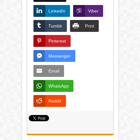
LinkedIn
Viber
Tumblr
Print
Pinterest
Messenger
Email
WhatsApp
Reddit