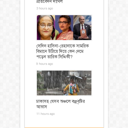
প্রতিবেদন দাখিল
3 hours ago
সেদিন হাসিনা-রেহানাকে সামরিক
বিমানে উঠিয়ে দিয়ে কেন নেমে
পড়েন তারিক সিদ্দিকী?
9 hours ago
ঢাকাসহ যেসব অঞ্চলে বজ্রবৃষ্টির
আভাস
11 hours ago