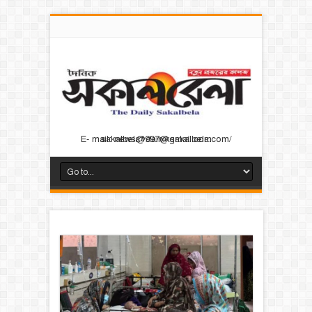
E- mail: news@dainiksakalbela.com/ sakalbela1997@gmail.com