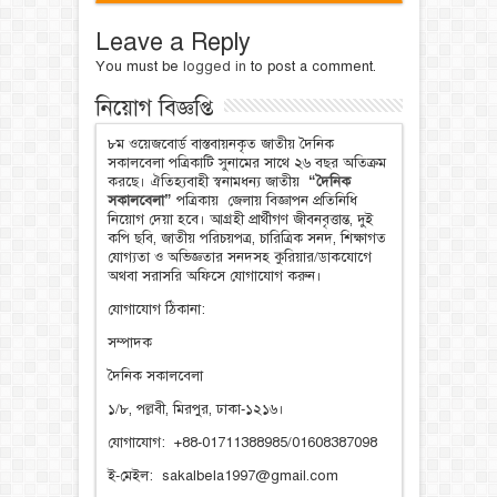
Leave a Reply
You must be
logged in
to post a comment.
নিয়োগ বিজ্ঞপ্তি
৮ম ওয়েজবোর্ড বাস্তবায়নকৃত জাতীয় দৈনিক
সকালবেলা পত্রিকাটি সুনামের সাথে ২৬ বছর অতিক্রম
করছে। ঐতিহ্যবাহী স্বনামধন্য জাতীয়
“দৈনিক
সকালবেলা”
পত্রিকায় জেলায় বিজ্ঞাপন প্রতিনিধি
নিয়োগ দেয়া হবে। আগ্রহী প্রার্থীগণ জীবনবৃত্তান্ত, দুই
কপি ছবি, জাতীয় পরিচয়পত্র, চারিত্রিক সনদ, শিক্ষাগত
যোগ্যতা ও অভিজ্ঞতার সনদসহ কুরিয়ার/ডাকযোগে
অথবা সরাসরি অফিসে যোগাযোগ করুন।
যোগাযোগ ঠিকানা:
সম্পাদক
দৈনিক সকালবেলা
১/৮, পল্লবী, মিরপুর, ঢাকা-১২১৬।
যোগাযোগ: +88-01711388985/01608387098
ই-মেইল: sakalbela1997@gmail.com