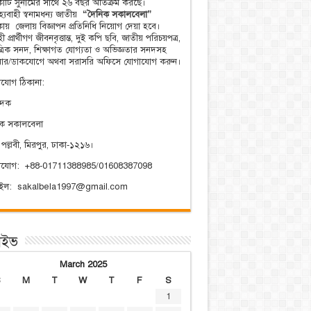
িকাটি সুনামের সাথে ২৬ বছর অতিক্রম করছে।
্যবাহী স্বনামধন্য জাতীয়
“দৈনিক সকালবেলা”
িকায় জেলায় বিজ্ঞাপন প্রতিনিধি নিয়োগ দেয়া হবে।
ী প্রার্থীগণ জীবনবৃত্তান্ত, দুই কপি ছবি, জাতীয় পরিচয়পত্র,
ত্রিক সনদ, শিক্ষাগত যোগ্যতা ও অভিজ্ঞতার সনদসহ
য়ার/ডাকযোগে অথবা সরাসরি অফিসে যোগাযোগ করুন।
যোগ ঠিকানা:
াদক
িক সকালবেলা
 পল্লবী, মিরপুর, ঢাকা-১২১৬।
াযোগ: +88-01711388985/01608387098
েইল: sakalbela1997@gmail.com
াইভ
March 2025
S
M
T
W
T
F
S
1