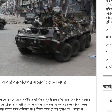
পত্র
ঐতিহ
পত্র
আগ্রহ
চারি
কুরি
যোগা
সম্প
দৈন
১/৮,
যোগ
ই-ম
ও অপরিপক্ব গল্পের সম্ভার’ : সেনা সদর
আর্ক
্ষকে সামনে রেখে দলটির রাজনৈতিক পুনর্বাসনে রাজি হতে সেনানিবাস থেকে
ক হাসনাত আব্দুল্লাহর এমন দাবির প্রতিক্রিয়া জানিয়েছে সেনাবাহিনী সদর
নাপ্রধানের সঙ্গে বৈঠকের কথা স্বীকার করে নেওয়া হলেও চাপ প্রয়োগের