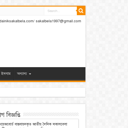
dainiksakalbela.com/ sakalbela1997@gmail.com
ইসলাম
অন্যান্য
 বিজ্ঞপ্তি
য়েজবোর্ড বাস্তবায়নকৃত জাতীয় দৈনিক সকালবেলা