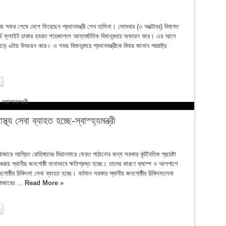
রাষ্ট্রীয় সফর শেষে দেশে ফিরেছেন প্রধানমন্ত্রী শেখ হাসিনা। সোমবার (৩ অক্টোবর) দিবাগত
ার্টার্ড ফ্লাইট ঢাকার হযরত শাহজালাল আন্তর্জাতিক বিমানবন্দরে অবতরণ করে। এর আগে
ড়ে ৬টায় উড্ডয়ন করে। এ সময় বিমানবন্দরে প্রধানমন্ত্রীকে বিদায় জানান পররাষ্ট্র
থ্য সেবা ব্যাহত হচ্ছে-স্বাস্হ্যমন্ত্রী
ক্সবাজারে আশ্রিত রোহিঙ্গাদের মিয়ানমারে ফেরত পাঠানোর জন্য সরকার কূটনৈতিক প্রচেষ্টা
করায় স্থানীয় জনগোষ্ঠী নানাভাবে ক্ষতিগ্রস্ত হচ্ছে। তাদের কারণে ক্যাম্প ও আশপাশে
গোষ্ঠীর চিকিৎসা সেবা ব্যাহত হচ্ছে। বর্তমান সরকার স্থানীয় জনগোষ্ঠীর চিকিৎসাসেবা
বাজারের ...
Read More »