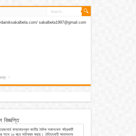
dainiksakalbela.com/ sakalbela1997@gmail.com
যান্য
 বিজ্ঞপ্তি
েজবোর্ড বাস্তবায়নকৃত জাতীয় দৈনিক সকালবেলা পত্রিকাটি
ের সাথে ২৬ বছর অতিক্রম করছে। ঐতিহ্যবাহী স্বনামধন্য