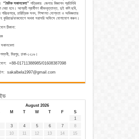
ীয়
“দৈনিক সকালবেলা”
পত্রিকায় জেলায় বিজ্ঞাপন প্রতিনিধি
 দেয়া হবে। আগ্রহী প্রার্থীগণ জীবনবৃত্তান্ত, দুই কপি ছবি,
 পরিচয়পত্র, চারিত্রিক সনদ, শিক্ষাগত যোগ্যতা ও অভিজ্ঞতার
হ কুরিয়ার/ডাকযোগে অথবা সরাসরি অফিসে যোগাযোগ করুন।
যোগ ঠিকানা:
দক
ক সকালবেলা
পল্লবী, মিরপুর, ঢাকা-১২১৬।
াযোগ: +88-01711388985/01608387098
েইল: sakalbela1997@gmail.com
াইভ
August 2026
S
M
T
W
T
F
S
1
3
4
5
6
7
8
10
11
12
13
14
15