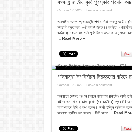
বঙ্গবন্ধু জাতীয় কৃষি পুরস্কার প্রদান করল
October 12, 2022
Leave a comment
অনলাইন ডেস্ক: প্রধানমন্ত্রী শেখ হাসিনা বঙ্গবন্ধু জাতীয়
ভার্চুয়ালি যুক্ত হয়ে ১০টি ক্যাটাগরিতে ৪৪ ব্যক্তি ও প্রতিষ্ঠা
অক্টোবর) সকালে ওসামানী স্মৃতি মিলনায়তনে এ অনুষ্ঠানের আয়োজ
...
Read More »
গাইবান্ধা উপনির্বাচন নিয়ন্ত্রণের বাইরে
October 12, 2022
Leave a comment
অনলাইন ডেস্ক: প্রধান নির্বাচন কমিশনার (সিইসি) কাজী হাবি
বাইরে চলে গেছে। আজ বুধবার (১২ অক্টোবর) দুপুরে নির্বাচন কম
আলাপকালে তিনি এ কথা বলেন। কাজী হাবিবুল আউয়াল বলেন, ব
কার্যক্রম স্থগিত করা হয়েছে। তিনি আরো ...
Read Mor