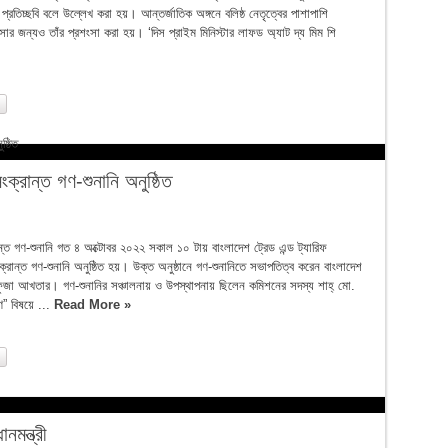
তিচ্ছবি বলে উল্লেখ করা হয়। আন্তর্জাতিক অঙ্গনে বলিষ্ঠ নেতৃত্বের পাশাপাশি
ার জন্যও তাঁর প্রশংসা করা হয়। ‘দিস প্রাইম মিনিস্টার লাফড অ্যাট দ্য মিম শি
সংক্রান্ত গণ-শুনানি অনুষ্ঠিত
ক্রান্ত গণ-শুনানি গত ৪ অক্টোবর ২০২২ সকাল ১০ টায় বাংলাদেশ ট্রেড এন্ড ট্যারিফ
ংক্রান্ত গণ-শুনানি অনুষ্ঠিত হয়। উক্ত অনুষ্ঠানে গণ-শুনানিতে সভাপতিত্ব করেন বাংলাদেশ
হফুজা আখতার। গণ-শুনানির সঞ্চালনায় ও উপস্থাপনায় ছিলেন কমিশনের সদস্য শাহ্ মো.
ণ” বিষয়ে ...
Read More »
মন্ত্রী