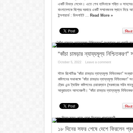
একটি নিবন্ধ লেখেন। এতে শেখ হাসিনাকে শক্তি ও সাহসের প্র
বাংলাদেশকে বিশ্বের দরবারে একটি সম্মানজনক স্থানে নিয়ে আস
ইন্সপায়ার্ড : ডিসপাইট ...
Read More »
“কাঁচা চামড়ার ন্যায্যমূল্য নিশ্চিতকরণ” 
October 5, 2022
Leave a comment
স্টাফ রিপোর্টারঃ “কাঁচা চামড়ার ন্যায্যমূল্য নিশ্চিতকরণ” সং
কমিশনের সভাকক্ষে “কাঁচা চামড়ার ন্যায্যমূল্য নিশ্চিতকরণ” স
ট্রেড এন্ড ট্যারিফ কমিশনের চেয়ারম্যান (সরকারের সচিব মা
আবুরায়হান আলবেরুনী। “কাঁচা চামড়ার ন্যায্যমূল্য নিশ্চিতকর
১৮ দিনের সফর শেষে দেশে ফিরলেন প্রধান