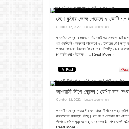
দেশে বুস্টার ডোজ পেয়েছে ৫ কোটি ৭০ ল
October 12, 2022
Leave a comment
অনলাইন ডেস্ক: বাংলাদেশে পাঁচ কোটি ৭০ লাখেরও অধিক মানু
গত একদিনেই (মঙ্গলবার) সারাদেশে ৬২ হাজারের বেশি মানুষ বু
পাঠানো করোনার টিকাদান বিষয়ক সংবাদ বিজ্ঞপ্তি থেকে এ তথ্
(এমআইএস) পরিচালক ও ...
Read More »
আওয়ামী লীগে কোন্দল : বেশির ভাগ সংঘর
October 12, 2022
Leave a comment
অনলাইন ডেস্ক: ক্ষমতাসীন দল আওয়ামী লীগের অভ্যন্তরীণ সংঘ
রক্তপাত বা প্রাণহানি ঘটছে। গত রবি ও সোমবার পাঁচ জেলা
লীগের একাধিক সূত্র জানায়, এসব সংঘর্ষের বেশির ভাগই ঘটছে
Read More »