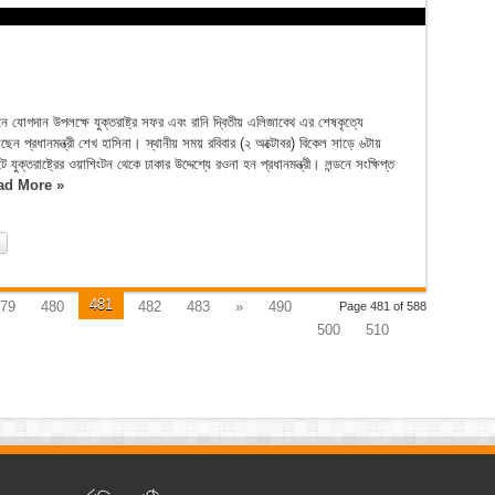
োগদান উপলক্ষে যুক্তরাষ্ট্র সফর এবং রানি দ্বিতীয় এলিজাবেথ এর শেষকৃত্যে
েন প্রধানমন্ত্রী শেখ হাসিনা। স্থানীয় সময় রবিবার (২ অক্টোবর) বিকেল সাড়ে ৬টায়
ক্তরাষ্ট্রের ওয়াশিংটন থেকে ঢাকার উদ্দেশ্যে রওনা হন প্রধানমন্ত্রী। লন্ডনে সংক্ষিপ্ত
ad More »
481
79
480
482
483
»
490
Page 481 of 588
500
510