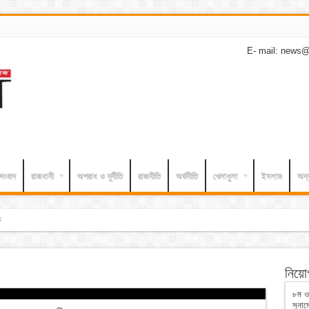
E- mail: news@
 সংবাদ
রাজধানী
অপরাধ ও দূর্নীতি
রাজনীতি
অর্থনীতি
খেলাধুলা
ইসলাম
অন্
নিয়োগ
৮ম ওয়
সুনাম