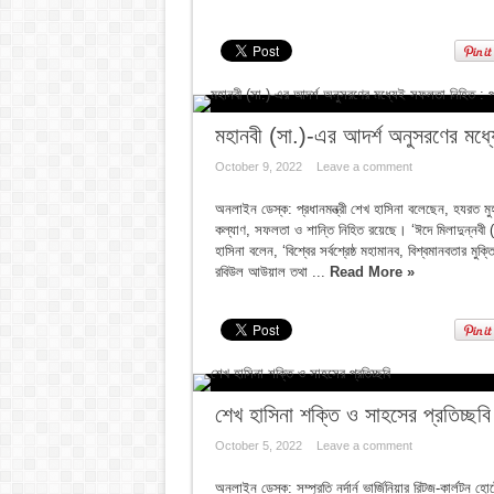
মহানবী (সা.)-এর আদর্শ অনুসরণের মধ্যে
October 9, 2022
Leave a comment
অনলাইন ডেস্ক: প্রধানমন্ত্রী শেখ হাসিনা বলেছেন, হযরত মু
কল্যাণ, সফলতা ও শান্তি নিহিত রয়েছে। ‘ঈদে মিলাদুন্নবী (
হাসিনা বলেন, ‘বিশ্বের সর্বশ্রেষ্ঠ মহামানব, বিশ্বমানবতার মুক
রবিউল আউয়াল তথা ...
Read More »
শেখ হাসিনা শক্তি ও সাহসের প্রতিচ্ছবি
October 5, 2022
Leave a comment
অনলাইন ডেস্ক: সম্প্রতি নর্দার্ন ভার্জিনিয়ার রিটজ-কার্লটন 