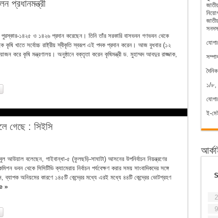
েন প্রধানমন্ত্রী
জাত
নিয়োগ
জাতীয়
সনদস
 কৃষি পুরস্কার-১৪২৫ ও ১৪২৬ প্রদান করেছেন। তিনি তাঁর সরকারি বাসভবন গণভবন থেকে
যোগা
নকে কৃষি খাতে সর্বোচ্চ রাষ্ট্রীয় স্বীকৃতি স্বরূপ এই পদক প্রদান করেন। আজ বুধবার (১২
ন করে কৃষি মন্ত্রণালয়। অনুষ্ঠানে বক্তৃতা করেন কৃষিমন্ত্রী ড. মুহাম্মদ আবদুর রাজ্জাক,
সম্পা
দৈনি
১/৮, 
যোগ
ই-ম
 চলে গেছে : সিইসি
আর্ক
বুল আউয়াল বলেছেন, গাইবান্ধা-৫ (ফুলছড়ি-সাঘাটা) আসনের উপনির্বাচন নিয়ন্ত্রণের
িশন ভবন থেকে সিসিটিভি ক্যামেরায় নির্বাচন পর্যবেক্ষণ করার সময় সাংবাদিকদের সঙ্গে
্যাপক অনিয়মের কারণে ১৪৫টি কেন্দ্রের মধ্যে এরই মধ্যে ৪৪টি কেন্দ্রের ভোটগ্রহণ
e »
2
9