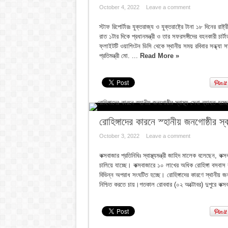
October 4, 2022
Leave a comment
স্টাফ রিপোর্টারঃ যুক্তরাজ্য ও যুক্তরাষ্ট্রে টানা ১৮ দিনের 
রাত ১টার দিকে প্রধানমন্ত্রী ও তার সফরসঙ্গীদের বহনকারী চ
ফ্লাইটটি ওয়াশিংটন ডিসি থেকে স্থানীয় সময় রবিবার সন্ধ্যা সা
প্রতিমন্ত্রী মো. ...
Read More »
রোহিঙ্গাদের কারনে স্হানীয় জনগোষ্ঠীর স্বাস্
October 3, 2022
Leave a comment
কক্সবাজার প্রতিনিধিঃ স্বাস্থ্যমন্ত্রী জাহিদ মালেক বলেছেন, ক
চালিয়ে যাচ্ছে। কক্সবাজারে ১০ লাখের অধিক রোহিঙ্গা বসবাস 
বিভিন্ন অপরাধ সংঘটিত হচ্ছে। রোহিঙ্গাদের কারণে স্থানীয় জন
নিশ্চিত করতে চায়।গতকাল রোববার (০২ অক্টোবর) দুপুরে কক্স