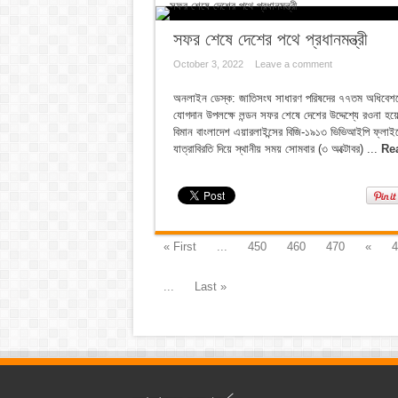
সফর শেষে দেশের পথে প্রধানমন্ত্রী
October 3, 2022
Leave a comment
অনলাইন ডেস্ক: জাতিসংঘ সাধারণ পরিষদের ৭৭তম অধিবেশনে য
যোগদান উপলক্ষে লন্ডন সফর শেষে দেশের উদ্দেশ্যে রওনা হয়েছ
বিমান বাংলাদেশ এয়ারলাইন্সের বিজি-১৯১৩ ভিভিআইপি ফ্লাইটে যু
যাত্রাবিরতি দিয়ে স্থানীয় সময় সোমবার (৩ অক্টোবর) ...
Re
« First
...
450
460
470
«
4
...
Last »