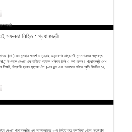
ই সফলতা নিহিত : প্রধানমন্ত্রী
হাম্মদ (সা.)-এর সুমহান আদর্শ ও সুন্নাহ অনুসরণের মাধ্যমেই মুসলমানদের অফুরন্ত
সা.)’ উপলক্ষে দেওয়া এক বাণীতে গতকাল শনিবার তিনি এ কথা বলেন। প্রধানমন্ত্রী শেখ
্তির দিশারী, বিশ্বনবী হযরত মুহাম্মদ (সা.)-এর জন্ম এবং ওফাতের পবিত্র স্মৃতি বিজড়িত ১২
হোটেলে নেওয়া প্রধানমন্ত্রীর এক সাক্ষাৎকারের ওপর ভিত্তি করে কলামিস্ট পেটুলা ডভোরাক