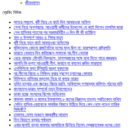
জীবনযাপন
ব্রেকিং নিউজ
সাগরে লঘুচাপ, বৃষ্টি নিয়ে যে বার্তা দিল আবহাওয়া অফিস
পেশা নিয়ে অপপ্রচার, আওয়ামী কর্মীদের উদ্দেশ্যে যে বার্তা দিলেন তাসনিম জারা
শেখ হাসিনার পতনের পর সরকারবিহীন ৩ দিন কী কী ঘটেছিল
হাম ও উপসর্গে আরও ৪ শিশুর মৃত্যু
বৃষ্টি নিয়ে নতুন বার্তা আবহাওয়া অফিসের
মুক্তিযুদ্ধ কোনো রাজনৈতিক দলের যুদ্ধ ছিল না: ভারপ্রাপ্ত রাষ্ট্রপতি
ভারতে যেভাবে দিন কাটাচ্ছেন পলাতক আ.লীগ নেতারা
ধেয়ে আসছে মৌসুমি নিম্নচাপ, তাপপ্রবাহের সঙ্গে হানা দিতে পারে বজ্রঝড়
আপনি কি গুপ্ত আওয়ামী লীগ, জবাবে যা বললেন রুমিন ফারহানা
এনসিপিকে কড়া হুঁশিয়ারি বগুড়া যুবদলের
আ.লীগের বিচার ও নিষিদ্ধ করার প্রশ্নে চ্যালেঞ্জ কোথায়
দিল্লিতে হাসিনার বক্তব্য নিয়ে যা বলছে ভারত
তুহিন হত্যার এক বছরেও বিচার হয়নি, অবিলম্বে গণমাধ্যম কমিশন গঠনের দাবি
বাংলাদেশ-ভারত সম্পর্কে নতুন টানাপোড়েন
ডাকা হচ্ছে সংসদের বিশেষ অধিবেশন
মাকসুদ কামাল ও জাফর ইকবালসহ ৮ জনের বিরুদ্ধে তদন্ত প্রতিবেদন দাখিল
সেদিন হাসিনা-রেহানাকে সামরিক বিমানে উঠিয়ে দিয়ে কেন নেমে পড়েন তারিক
সিদ্দিকী?
ঢাকাসহ যেসব অঞ্চলে বজ্রবৃষ্টির আভাস
তিন বিভাগে বন্যার পূর্বাভাস
এবার জুলাই হত্যা মামলার আসামিকে ছিনিয়ে নিলেন স্বেচ্ছাসেবক দলের নেতা