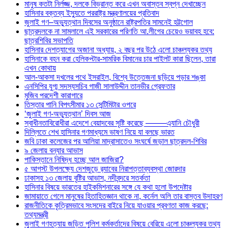
মানুষ কতটা নির্লজ্জ, দলকে বিভ্রান্ত করে এখন অবাস্তব স্বপ্ন দেখাচ্ছেন
হাসিনার বক্তব্য ইস্যুতে পররাষ্ট্র মন্ত্রণালয়ের প্রতিবাদ
জুলাই গণ–অভ্যুত্থান দিবসের অনুষ্ঠানে রাষ্ট্রপতির সামনেই হট্টগোল
ছাত্রদলকে না সামলালে এই সরকারের পরিণতি আ.লীগের চেয়েও ভয়াবহ হবে:
ছাত্রশিবির সভাপতি
হাসিনার দেশত্যাগের অজানা অধ্যায়, ২ বছর পর উঠে এলো চাঞ্চল্যকর তথ্য
হাসিনাকে বহন করা হেলিকপ্টার-সামরিক বিমানের চার পাইলট কারা ছিলেন, তারা
এখন কোথায়
আল-আকসা দখলের পথে ইসরাইল, বিশ্বে উত্তেজনা ছড়িয়ে পড়ার শঙ্কা
এনসিপির যুগ্ম সদস্যসচিব গাজী সালাউদ্দীন তানভীর গ্রেফতার
মুজিব পরদেশী কারাগারে
তিস্তার পানি বিপৎসীমার ১৩ সেন্টিমিটার ওপরে
‘জুলাই গণ-অভ্যুত্থান’ দিবস আজ
স্বাধীনতাবিরোধীরা এদেশে বেয়াদবের সৃষ্টি করেছে ——–এ্যানি চৌধুরী
দিল্লিতে শেখ হাসিনার গণমাধ্যমে ভাষণ নিয়ে যা বলছে ভারত
জবি ঢাকা কলেজের পর আলিয়া মাদ্রাসাতেও সংঘর্ষে জড়াল ছাত্রদল-শিবির
৯ জেলায় বন্যার আভাস
পাকিস্তানে নিষিদ্ধ হচ্ছে আল জাজিরা?
৫ আগস্ট উপলক্ষ্যে দেশজুড়ে র‌্যাবের নিরাপত্তাব্যবস্থা জোরদার
ঢাকাসহ ১৩ জেলায় বৃষ্টির আভাস, নদীবন্দরে সতর্কতা
হাসিনার বিষয়ে ভারতের হাইকমিশনারের সঙ্গে যে কথা হলো উপদেষ্টার
জামায়াতে গেলে মানুষের হিতাহিতজ্ঞান থাকে না, কর্নেল অলি তার বাস্তব উদাহরণ
রাজনীতিকে কৃত্রিমভাবে সংসদের বাইরে নিয়ে যাওয়ার প্রবণতা কাজ করছে:
তথ্যমন্ত্রী
জুলাই গণহত্যায় জড়িত পুলিশ কর্মকর্তাদের বিষয়ে বেরিয়ে এলো চাঞ্চল্যকর তথ্য