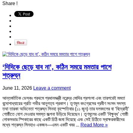
Share !
‘দিদিকে ছেড়ে যাব না’, কঠিন সময়ে মমতার পাশে
শত্রুঘ্ন
June 11, 2026
Leave a comment
আন্তর্জাতিক ডেস্কঃ প্রথমে প্রধানমন্ত্রী নরেন্দ্র মোদির প্রশংসা এবং তারপরেই মমতা
বন্দোপাধ্যায়ের প্রতি গভীর আনুগত্য প্রকাশ। তৃণমূল কংগ্রেসের প্রবীণ সংসদ সদস্য
তথা তারকা অভিনেতা শত্রুঘ্ন সিনহা বৃহস্পতিবার (১১ জুন) তার দলবদলের বা ‘বিদ্রোহী’
গোষ্ঠীতে যোগ দেওয়ার সমস্ত জল্পনা উড়িয়ে দিয়েছেন। তৃণমূলের একটি ‘বিক্ষুব্ধ’ গোষ্ঠী
লোকসভার স্পিকারের কাছে একটি চিঠি জমা দিয়েছে এবং সেই চিঠিতে স্বাক্ষরকারীদের
মধ্যে শত্রুঘ্ন সিনহাও একজন—এমন একটি খবর ...
Read More »