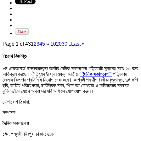
Page 1 of 43
1
2
3
4
5
»
10
20
30
...
Last »
নিয়োগ বিজ্ঞপ্তি
৮ম ওয়েজবোর্ড বাস্তবায়নকৃত জাতীয় দৈনিক সকালবেলা পত্রিকাটি সুনামের সাথে ২৬ বছর
অতিক্রম করছে। ঐতিহ্যবাহী স্বনামধন্য জাতীয়
“দৈনিক সকালবেলা”
পত্রিকায়
জেলায় বিজ্ঞাপন প্রতিনিধি নিয়োগ দেয়া হবে। আগ্রহী প্রার্থীগণ জীবনবৃত্তান্ত, দুই কপি
ছবি, জাতীয় পরিচয়পত্র, চারিত্রিক সনদ, শিক্ষাগত যোগ্যতা ও অভিজ্ঞতার সনদসহ
কুরিয়ার/ডাকযোগে অথবা সরাসরি অফিসে যোগাযোগ করুন।
যোগাযোগ ঠিকানা:
সম্পাদক
দৈনিক সকালবেলা
১/৮, পল্লবী, মিরপুর, ঢাকা-১২১৬।