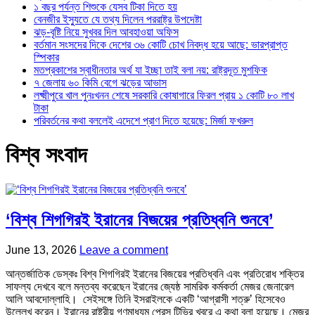
১ বছর পর্যন্ত শিশুকে যেসব টিকা দিতে হয়
বেনজীর ইস্যুতে যে তথ্য দিলেন পররাষ্ট্র উপদেষ্টা
ঝড়-বৃষ্টি নিয়ে সুখবর দিল আবহাওয়া অফিস
বর্তমান সংসদের দিকে দেশের ৩৬ কোটি চোখ নিবদ্ধ হয়ে আছে: ভারপ্রাপ্ত
স্পিকার
মতপ্রকাশের স্বাধীনতার অর্থ যা ইচ্ছা তাই বলা নয়: রাষ্ট্রদূত মুশফিক
৭ জেলায় ৬০ কিমি বেগে ঝড়ের আভাস
লক্ষ্মীপুরে খাল পুনঃখনন শেষে সরকারি কোষাগারে ফিরল প্রায় ১ কোটি ৮০ লাখ
টাকা
পরিবর্তনের কথা বললেই এদেশে প্রাণ দিতে হয়েছে: মির্জা ফখরুল
বিশ্ব সংবাদ
‘বিশ্ব শিগগিরই ইরানের বিজয়ের প্রতিধ্বনি শুনবে’
June 13, 2026
Leave a comment
আন্তর্জাতিক ডেস্কঃ বিশ্ব শিগগিরই ইরানের বিজয়ের প্রতিধ্বনি এবং প্রতিরোধ শক্তির
সাফল্য দেখবে বলে মন্তব্য করেছেন ইরানের জ্যেষ্ঠ সামরিক কর্মকর্তা মেজর জেনারেল
আলি আবদোল্লাহি। সেইসঙ্গে তিনি ইসরাইলকে একটি ‘আগ্রাসী শত্রু’ হিসেবেও
উল্লেখ করেন। ইরানের রাষ্ট্রীয় গণমাধ্যম প্রেস টিভির খবরে এ কথা বলা হয়েছে। মেজর