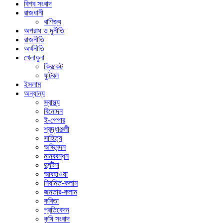
বিশ্ব সংবাদ
রাজধানী
বাণিজ্য
অপরাধ ও দূর্নীতি
রাজনীতি
অর্থনীতি
খেলাধুলা
ক্রিকেট
ফুটবল
ইসলাম
অন্যান্য
স্বাস্থ্য
বিনোদন
ই-পেপার
শ্রদ্ধাঞ্জলী
সাহিত্য
অভিনন্দন
মানববন্ধন
দুর্ঘটনা
আবহাওয়া
নিয়মিত-কলাম
জনতার-কলাম
কবিতা
প্রতিবেদন
কৃষি সংবাদ