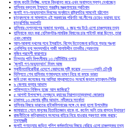
মানুষ কতটা নির্লজ্জ, দলকে বিভ্রান্ত করে এখন অবাস্তব স্বপ্ন দেখাচ্ছেন
হাসিনার বক্তব্য ইস্যুতে পররাষ্ট্র মন্ত্রণালয়ের প্রতিবাদ
জুলাই গণ–অভ্যুত্থান দিবসের অনুষ্ঠানে রাষ্ট্রপতির সামনেই হট্টগোল
ছাত্রদলকে না সামলালে এই সরকারের পরিণতি আ.লীগের চেয়েও ভয়াবহ হবে:
ছাত্রশিবির সভাপতি
হাসিনার দেশত্যাগের অজানা অধ্যায়, ২ বছর পর উঠে এলো চাঞ্চল্যকর তথ্য
হাসিনাকে বহন করা হেলিকপ্টার-সামরিক বিমানের চার পাইলট কারা ছিলেন, তারা
এখন কোথায়
আল-আকসা দখলের পথে ইসরাইল, বিশ্বে উত্তেজনা ছড়িয়ে পড়ার শঙ্কা
এনসিপির যুগ্ম সদস্যসচিব গাজী সালাউদ্দীন তানভীর গ্রেফতার
মুজিব পরদেশী কারাগারে
তিস্তার পানি বিপৎসীমার ১৩ সেন্টিমিটার ওপরে
‘জুলাই গণ-অভ্যুত্থান’ দিবস আজ
স্বাধীনতাবিরোধীরা এদেশে বেয়াদবের সৃষ্টি করেছে ——–এ্যানি চৌধুরী
দিল্লিতে শেখ হাসিনার গণমাধ্যমে ভাষণ নিয়ে যা বলছে ভারত
জবি ঢাকা কলেজের পর আলিয়া মাদ্রাসাতেও সংঘর্ষে জড়াল ছাত্রদল-শিবির
৯ জেলায় বন্যার আভাস
পাকিস্তানে নিষিদ্ধ হচ্ছে আল জাজিরা?
৫ আগস্ট উপলক্ষ্যে দেশজুড়ে র‌্যাবের নিরাপত্তাব্যবস্থা জোরদার
ঢাকাসহ ১৩ জেলায় বৃষ্টির আভাস, নদীবন্দরে সতর্কতা
হাসিনার বিষয়ে ভারতের হাইকমিশনারের সঙ্গে যে কথা হলো উপদেষ্টার
জামায়াতে গেলে মানুষের হিতাহিতজ্ঞান থাকে না, কর্নেল অলি তার বাস্তব উদাহরণ
রাজনীতিকে কৃত্রিমভাবে সংসদের বাইরে নিয়ে যাওয়ার প্রবণতা কাজ করছে:
তথ্যমন্ত্রী
জুলাই গণহত্যায় জড়িত পুলিশ কর্মকর্তাদের বিষয়ে বেরিয়ে এলো চাঞ্চল্যকর তথ্য