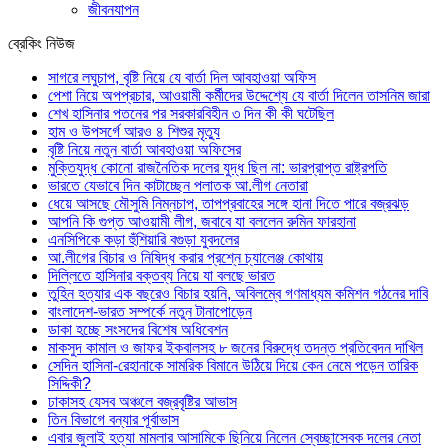
জীবনযাপন
ব্রেকিং নিউজ
সাগরে লঘুচাপ, বৃষ্টি নিয়ে যে বার্তা দিল আবহাওয়া অফিস
পেশা নিয়ে অপপ্রচার, আওয়ামী কর্মীদের উদ্দেশ্যে যে বার্তা দিলেন তাসনিম জারা
শেখ হাসিনার পতনের পর সরকারবিহীন ৩ দিন কী কী ঘটেছিল
হাম ও উপসর্গে আরও ৪ শিশুর মৃত্যু
বৃষ্টি নিয়ে নতুন বার্তা আবহাওয়া অফিসের
মুক্তিযুদ্ধ কোনো রাজনৈতিক দলের যুদ্ধ ছিল না: ভারপ্রাপ্ত রাষ্ট্রপতি
ভারতে যেভাবে দিন কাটাচ্ছেন পলাতক আ.লীগ নেতারা
ধেয়ে আসছে মৌসুমি নিম্নচাপ, তাপপ্রবাহের সঙ্গে হানা দিতে পারে বজ্রঝড়
আপনি কি গুপ্ত আওয়ামী লীগ, জবাবে যা বললেন রুমিন ফারহানা
এনসিপিকে কড়া হুঁশিয়ারি বগুড়া যুবদলের
আ.লীগের বিচার ও নিষিদ্ধ করার প্রশ্নে চ্যালেঞ্জ কোথায়
দিল্লিতে হাসিনার বক্তব্য নিয়ে যা বলছে ভারত
তুহিন হত্যার এক বছরেও বিচার হয়নি, অবিলম্বে গণমাধ্যম কমিশন গঠনের দাবি
বাংলাদেশ-ভারত সম্পর্কে নতুন টানাপোড়েন
ডাকা হচ্ছে সংসদের বিশেষ অধিবেশন
মাকসুদ কামাল ও জাফর ইকবালসহ ৮ জনের বিরুদ্ধে তদন্ত প্রতিবেদন দাখিল
সেদিন হাসিনা-রেহানাকে সামরিক বিমানে উঠিয়ে দিয়ে কেন নেমে পড়েন তারিক
সিদ্দিকী?
ঢাকাসহ যেসব অঞ্চলে বজ্রবৃষ্টির আভাস
তিন বিভাগে বন্যার পূর্বাভাস
এবার জুলাই হত্যা মামলার আসামিকে ছিনিয়ে নিলেন স্বেচ্ছাসেবক দলের নেতা