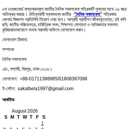
৮ম ওয়েজবোর্ড বাস্তবায়নকৃত জাতীয় দৈনিক সকালবেলা পত্রিকাটি সুনামের সাথে ২৬ বছর
অতিক্রম করছে। ঐতিহ্যবাহী স্বনামধন্য জাতীয়
“দৈনিক সকালবেলা”
পত্রিকায়
জেলায় বিজ্ঞাপন প্রতিনিধি নিয়োগ দেয়া হবে। আগ্রহী প্রার্থীগণ জীবনবৃত্তান্ত, দুই কপি
ছবি, জাতীয় পরিচয়পত্র, চারিত্রিক সনদ, শিক্ষাগত যোগ্যতা ও অভিজ্ঞতার সনদসহ
কুরিয়ার/ডাকযোগে অথবা সরাসরি অফিসে যোগাযোগ করুন।
যোগাযোগ ঠিকানা:
সম্পাদক
দৈনিক সকালবেলা
১/৮, পল্লবী, মিরপুর, ঢাকা-১২১৬।
যোগাযোগ: +88-01711388985/01608387098
ই-মেইল: sakalbela1997@gmail.com
আর্কাইভ
August 2026
S
M
T
W
T
F
S
1