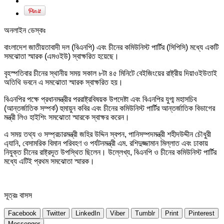
অনলাইন ডেস্কঃ
বাংলাদেশ জাতীয়তাবাদী দল (বিএনপি) এবং চীনের কমিউনিস্ট পার্টির (সিপিসি) মধ্যে একটি
সমঝোতা স্মারক (এমওইউ) স্বাক্ষরিত হয়েছে।
বৃহস্পতিবার চীনের স্থানীয় সময় সকাল ৮টা ৪৫ মিনিটে বেইজিংয়ের রাষ্ট্রীয় দিয়াওইউতাই
অতিথি ভবনে এ সমঝোতা স্মারক স্বাক্ষরিত হয়।
বিএনপির পক্ষে প্রধানমন্ত্রীর পররাষ্ট্রবিষয়ক উপদেষ্টা এবং বিএনপির যুগ্ম মহাসচিব
(আন্তর্জাতিক সম্পর্ক) হুমায়ুন কবির এবং চীনের কমিউনিস্ট পার্টির আন্তর্জাতিক বিভাগের
মন্ত্রী লিও হাইশিং সমঝোতা স্মারকে স্বাক্ষর করেন।
এ সময় তথ্য ও সম্প্রচারমন্ত্রী জহির উদ্দিন স্বপন, পানিসম্পদমন্ত্রী শহীদউদ্দীন চৌধুরী
এ্যানি, বেসামরিক বিমান পরিবহণ ও পর্যটনমন্ত্রী এম. রশিদুজ্জামান মিল্লাত এবং ঢাকায়
নিযুক্ত চীনের রাষ্ট্রদূত উপস্থিত ছিলেন। উল্লেখ্য, বিএনপি ও চীনের কমিউনিস্ট পার্টির
মধ্যে এটিই প্রথম সমঝোতা স্মারক।
সূত্রঃ বাসস
Facebook
Twitter
LinkedIn
Viber
Tumblr
Print
Pinterest
Messenger