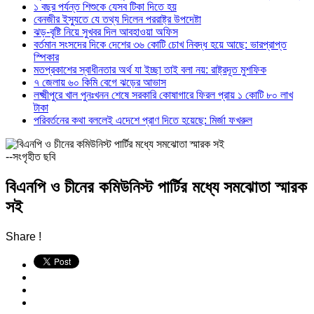
১ বছর পর্যন্ত শিশুকে যেসব টিকা দিতে হয়
বেনজীর ইস্যুতে যে তথ্য দিলেন পররাষ্ট্র উপদেষ্টা
ঝড়-বৃষ্টি নিয়ে সুখবর দিল আবহাওয়া অফিস
বর্তমান সংসদের দিকে দেশের ৩৬ কোটি চোখ নিবদ্ধ হয়ে আছে: ভারপ্রাপ্ত
স্পিকার
মতপ্রকাশের স্বাধীনতার অর্থ যা ইচ্ছা তাই বলা নয়: রাষ্ট্রদূত মুশফিক
৭ জেলায় ৬০ কিমি বেগে ঝড়ের আভাস
লক্ষ্মীপুরে খাল পুনঃখনন শেষে সরকারি কোষাগারে ফিরল প্রায় ১ কোটি ৮০ লাখ
টাকা
পরিবর্তনের কথা বললেই এদেশে প্রাণ দিতে হয়েছে: মির্জা ফখরুল
--সংগৃহীত ছবি
বিএনপি ও চীনের কমিউনিস্ট পার্টির মধ্যে সমঝোতা স্মারক
সই
Share !