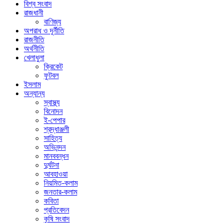
বিশ্ব সংবাদ
রাজধানী
বাণিজ্য
অপরাধ ও দূর্নীতি
রাজনীতি
অর্থনীতি
খেলাধুলা
ক্রিকেট
ফুটবল
ইসলাম
অন্যান্য
স্বাস্থ্য
বিনোদন
ই-পেপার
শ্রদ্ধাঞ্জলী
সাহিত্য
অভিনন্দন
মানববন্ধন
দুর্ঘটনা
আবহাওয়া
নিয়মিত-কলাম
জনতার-কলাম
কবিতা
প্রতিবেদন
কৃষি সংবাদ