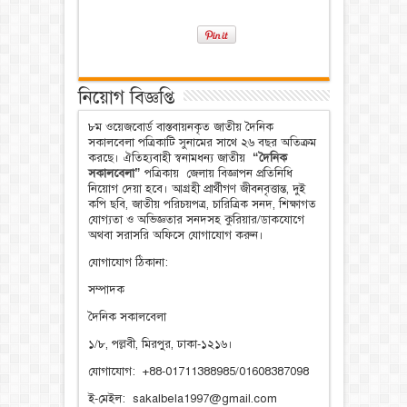
নিয়োগ বিজ্ঞপ্তি
৮ম ওয়েজবোর্ড বাস্তবায়নকৃত জাতীয় দৈনিক
সকালবেলা পত্রিকাটি সুনামের সাথে ২৬ বছর অতিক্রম
করছে। ঐতিহ্যবাহী স্বনামধন্য জাতীয়
“দৈনিক
সকালবেলা”
পত্রিকায় জেলায় বিজ্ঞাপন প্রতিনিধি
নিয়োগ দেয়া হবে। আগ্রহী প্রার্থীগণ জীবনবৃত্তান্ত, দুই
কপি ছবি, জাতীয় পরিচয়পত্র, চারিত্রিক সনদ, শিক্ষাগত
যোগ্যতা ও অভিজ্ঞতার সনদসহ কুরিয়ার/ডাকযোগে
অথবা সরাসরি অফিসে যোগাযোগ করুন।
যোগাযোগ ঠিকানা:
সম্পাদক
দৈনিক সকালবেলা
১/৮, পল্লবী, মিরপুর, ঢাকা-১২১৬।
যোগাযোগ: +88-01711388985/01608387098
ই-মেইল: sakalbela1997@gmail.com