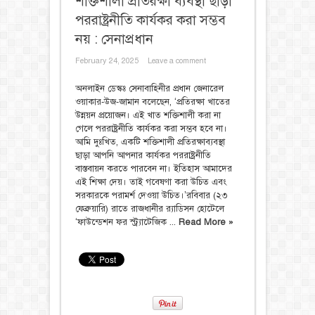
শক্তিশালী প্রতিরক্ষা ব্যবস্থা ছাড়া
পররাষ্ট্রনীতি কার্যকর করা সম্ভব
নয় : সেনাপ্রধান
February 24, 2025
Leave a comment
অনলাইন ডেস্কঃ সেনাবাহিনীর প্রধান জেনারেল
ওয়াকার-উজ-জামান বলেছেন, ‘প্রতিরক্ষা খাতের
উন্নয়ন প্রয়োজন। এই খাত শক্তিশালী করা না
গেলে পররাষ্ট্রনীতি কার্যকর করা সম্ভব হবে না।
আমি দুঃখিত, একটি শক্তিশালী প্রতিরক্ষাব্যবস্থা
ছাড়া আপনি আপনার কার্যকর পররাষ্ট্রনীতি
বাস্তবায়ন করতে পারবেন না। ইতিহাস আমাদের
এই শিক্ষা দেয়। তাই গবেষণা করা উচিত এবং
সরকারকে পরামর্শ দেওয়া উচিত।’রবিবার (২৩
ফেব্রুয়ারি) রাতে রাজধানীর র‌্যাডিসন হোটেলে
‘ফাউন্ডেশন ফর স্ট্র্যাটেজিক ...
Read More »